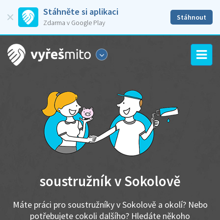
Stáhněte si aplikaci
Stáhnout
Zdarma v Google Play
soustružník v Sokolově
Máte práci pro soustružníky v Sokolově a okolí? Nebo
potřebujete cokoli dalšího? Hledáte někoho