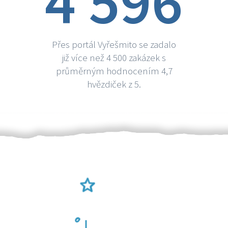
4 596
Přes portál Vyřešmito se zadalo
již více než 4 500 zakázek s
průměrným hodnocením 4,7
hvězdiček z 5.
Ověření šikulové
Odměna po práci