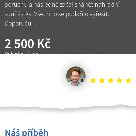
poruchu a následně začal shánět náhradní
součástky. Všechno se podařilo vyřešit.
Doporučuji!
2 500 Kč
Dohodnutá cena
Petr K.
Náš příběh