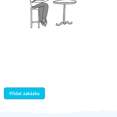
Krok III. - Hodnocení
Vybraný šikula vaše zadání po domluvě a v souladu s
jeho nabídkou vyřeší. Po splnění úkolu mu náleží
dohodnutá odměna. Zda proběhlo vše jak mělo, se
ostatní dozví z vašeho vzájemného hodnocení. A
máte vyřešeno :-)
Přidat zakázku