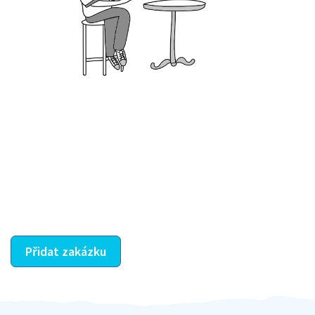
Krok III. - Hodnocení
Vybraný šikula vaše zadání po domluvě a v souladu s
jeho nabídkou vyřeší. Po splnění úkolu mu náleží
dohodnutá odměna. Zda proběhlo vše jak mělo, se
ostatní dozví z vašeho vzájemného hodnocení. A
máte vyřešeno :-)
Přidat zakázku