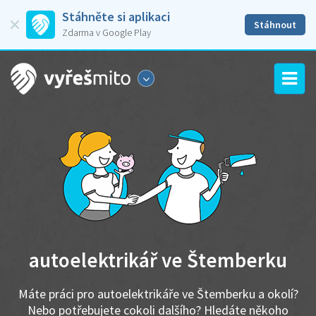
Stáhněte si aplikaci
Stáhnout
Zdarma v Google Play
autoelektrikář ve Štemberku
Máte práci pro autoelektrikáře ve Štemberku a okolí?
Nebo potřebujete cokoli dalšího? Hledáte někoho