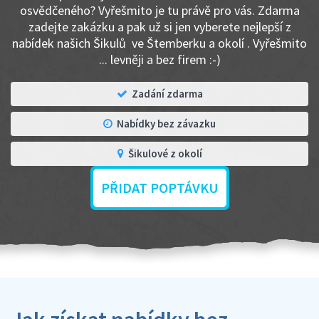
osvědčeného? Vyřešmito je tu právě pro vás. Zdarma
zadejte zakázku a pak už si jen vyberete nejlepší z
nabídek našich Šikulů ve Štemberku a okolí . Vyřešmito
... levněji a bez firem :-)
Zadání zdarma
Nabídky bez závazku
Šikulové z okolí
PŘIDAT POPTÁVKU