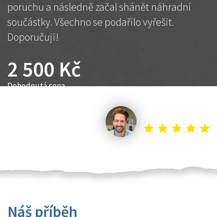
poruchu a následně začal shánět náhradní
součástky. Všechno se podařilo vyřešit.
Doporučuji!
2 500 Kč
Dohodnutá cena
Petr K.
Náš příběh