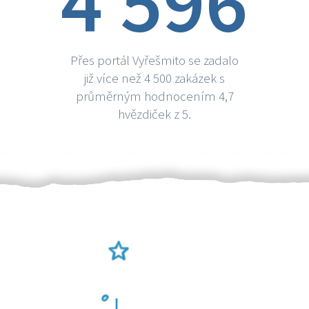
4 596
Přes portál Vyřešmito se zadalo
již více než 4 500 zakázek s
průměrným hodnocením 4,7
hvězdiček z 5.
Ověření šikulové
Odměna po práci