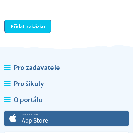
ostatní dozví z vašeho vzájemného hodnocení. A
máte vyřešeno :-)
Přidat zakázku
Pro zadavatele
Pro šikuly
O portálu
Stáhnout v
App Store