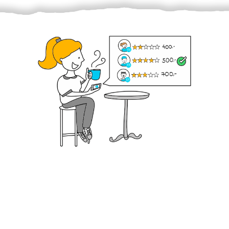
Krok III. - Hodnocení
Vybraný šikula vaše zadání po domluvě a v souladu s
jeho nabídkou vyřeší. Po splnění úkolu mu náleží
dohodnutá odměna. Zda proběhlo vše jak mělo, se