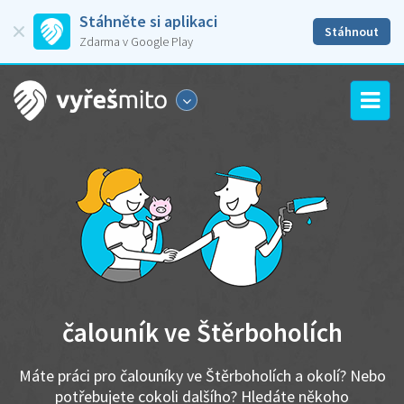
Stáhněte si aplikaci
Stáhnout
Zdarma v Google Play
čalouník ve Štěrboholích
Máte práci pro čalouníky ve Štěrboholích a okolí? Nebo
potřebujete cokoli dalšího? Hledáte někoho