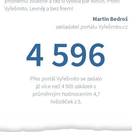
problému zvládne a rád si vydělá par korun. Proto
Vyřešmito. Levněji a bez firem!
Martin Bedroš
zakladatel portálu Vyřešmito.cz
4 596
Přes portál Vyřešmito se zadalo
již více než 4 500 zakázek s
průměrným hodnocením 4,7
hvězdiček z 5.