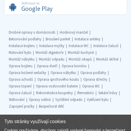
Stáhnout na
Google Play
Drobné opravy v domácnosti
Hodinový manžel
Betonování podlahy
Broušení parket
Instalace antény
Instalace bojleru
Instalace myčky
Instalace WC
Instalace žaluzií
Malování bytu
Montáž digestoře
Montáž kuchyně
Montáž nábytku
Montáž odpadu
Montáž okapů
Montáž skříně
Oprava bojleru
Oprava dveří
Oprava komínu
Oprava kožené sedačky
Oprava nábytku
Oprava podlahy
Oprava schodů
Oprava sprchového koutu
Oprava střechy
Oprava topení
Oprava vodovodní baterie
Oprava WC
Oprava žaluzií
Rekonstrukce koupelny
Řemeslníci
Sekání trávy
Stěhování
Úpravy oděvů
Vyčištění odpadu
Vyklízení bytu
Zapojení pračky
Bezpečnost dětí
Tyto stránky využívají cookies
Cookies používáme, abychom zajistili správné fungování a bezpečnost