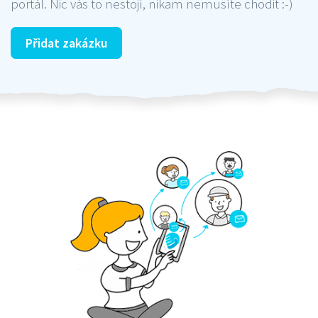
portál. Nic vás to nestojí, nikam nemusíte chodit :-)
Přidat zakázku