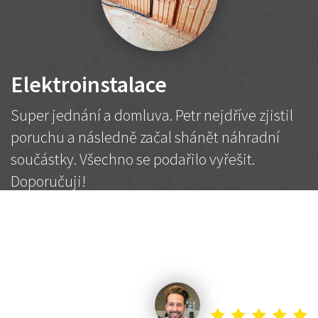
Elektroinstalace
Super jednání a domluva. Petr nejdříve zjistil
poruchu a následně začal shánět náhradní
součástky. Všechno se podařilo vyřešit.
Doporučuji!
2 500 Kč
Dohodnutá cena
Petr K.