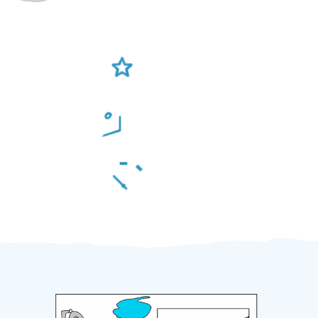
Ověření šikulové
Odměna po práci
Za 2 minuty