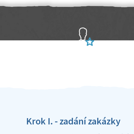
Sami hodnotíte schopnosti šikulů
Ověření šikulové
Krok I. - zadání zakázky