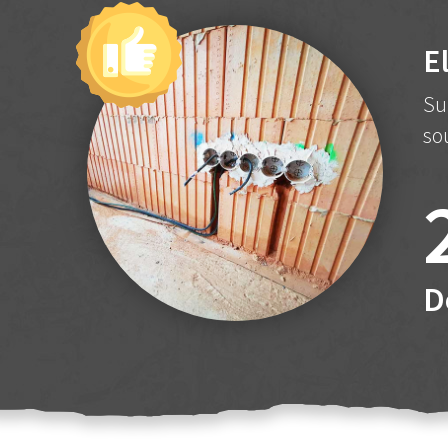
E
Su
so
D