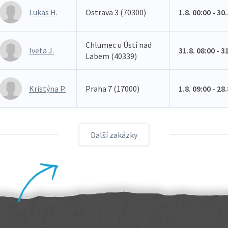
Lukas H.
Ostrava 3 (70300)
1.8. 00:00 - 30
Chlumec u Ústí nad
Iveta J.
31.8. 08:00 - 3
Labem (40339)
Kristýna P.
Praha 7 (17000)
1.8. 09:00 - 28
Další zakázky