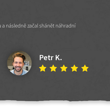
hu a následně začal shánět náhradní
Petr K.