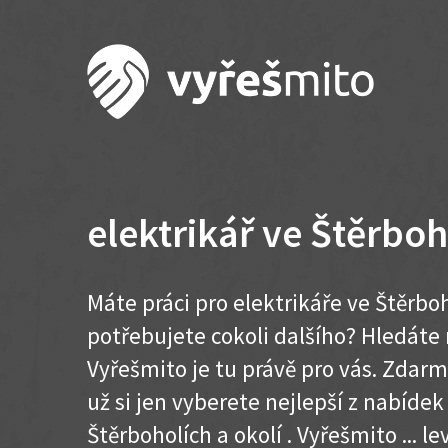
elektrikář ve Štěrboh
Máte práci pro elektrikáře ve Štěrbo
potřebujete cokoli dalšího? Hledát
Vyřešmito je tu právě pro vás. Zdar
už si jen vyberete nejlepší z nabídek
Štěrboholích a okolí . Vyřešmito ... lev