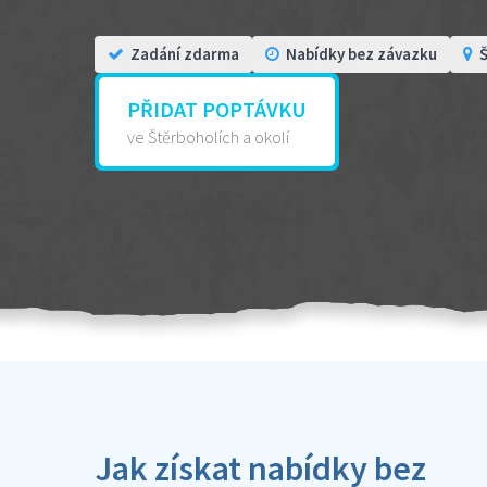
Zadání zdarma
Nabídky bez závazku
Š
PŘIDAT POPTÁVKU
ve Štěrboholích a okolí
Jak získat nabídky bez