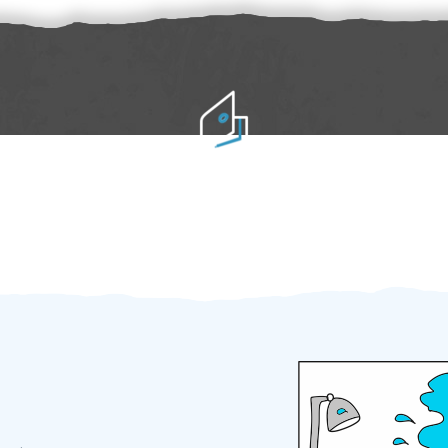
Práci hradíte po výkonu na místě
Odměna po práci