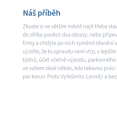
Náš příběh
Zkuste si ve větším městě najít třeba sta
do zítřka pověsit dva obrazy, nebo připev
firmy a chtějte po nich vyměnit těsnění v
ujistíte, že to opravdu není vtip, v lepš
týdnů, účet včetně výjezdu, parkovného a
ve vašem okolí někdo, kdo takovou práci
par korun. Proto Vyřešmito. Levněji a bez