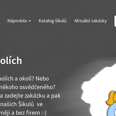
Nápověda
Katalog šikulů
Aktuální zakázky
olích
holích a okolí? Nebo
e někoho osvědčeného?
ma zadejte zakázku a pak
 našich Šikulů ve
něji a bez firem :-)