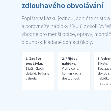
zdlouhavého obvolávání
Popište zakázku jednou, doplňte místo a
a porovnejte nabídky šikulů z okolí. Vyře
vhodné pro menší práce, opravy, montáž
dlouho odkládané domácí úkoly.
1. Zadáte
2. Přijdou
3. Vybe
poptávku.
nabídky.
šikulu.
Stačí několik
Vidíte cenu,
Bez záva
detailů, fotka je
komunikaci a
dokud si
výhoda.
dostupnost.
nabídku
nepotvrd