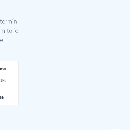
 termín
šmito je
e i
rete
zku,
íte.