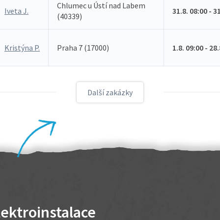
Chlumec u Ústí nad Labem
Iveta J.
31.8. 08:00 - 3
(40339)
Kristýna P.
Praha 7 (17000)
1.8. 09:00 - 28
Další zakázky
lektroinstalace