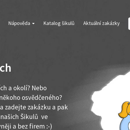
Nápověda
Katalog šikulů
Aktuální zakázky
ích
ích a okolí? Nebo
e někoho osvědčeného?
ma zadejte zakázku a pak
 našich Šikulů ve
něji a bez firem :-)