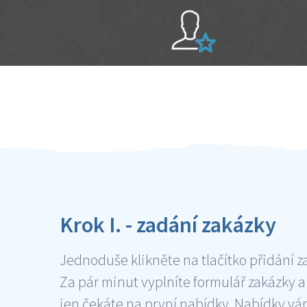
Sami hodnotíte schopnosti šikulů
Ověření šikulové
Krok I. - zadání zakázky
Jednoduše klikněte na tlačítko přidání z
Za pár minut vyplníte formulář zakázky a
jen čekáte na první nabídky. Nabídky v