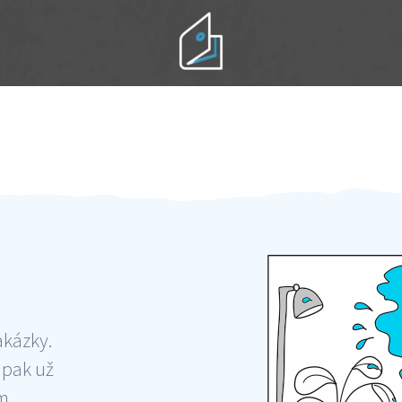
Práci hradíte po výkonu na místě
Odměna po práci
akázky.
 pak už
ám