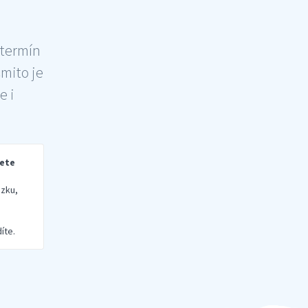
 termín
šmito je
e i
rete
zku,
íte.