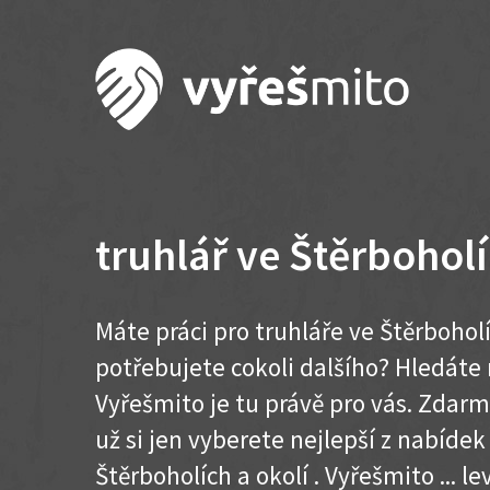
truhlář ve Štěrbohol
Máte práci pro truhláře ve Štěrbohol
potřebujete cokoli dalšího? Hledát
Vyřešmito je tu právě pro vás. Zdar
už si jen vyberete nejlepší z nabídek
Štěrboholích a okolí . Vyřešmito ... lev