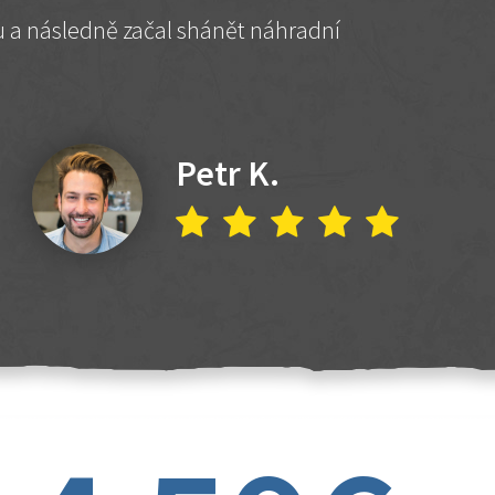
hu a následně začal shánět náhradní
Petr K.