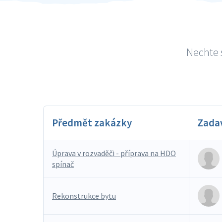
Nechte s
Předmět zakázky
Zada
Úprava v rozvaděči - příprava na HDO
spínač
Rekonstrukce bytu