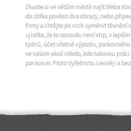
Zkuste si ve větším městě najít třeba sta
do zítřka pověsit dva obrazy, nebo připev
firmy a chtějte po nich vyměnit těsnění v
ujistíte, že to opravdu není vtip, v lepš
týdnů, účet včetně výjezdu, parkovného a
ve vašem okolí někdo, kdo takovou práci
par korun. Proto Vyřešmito. Levněji a bez