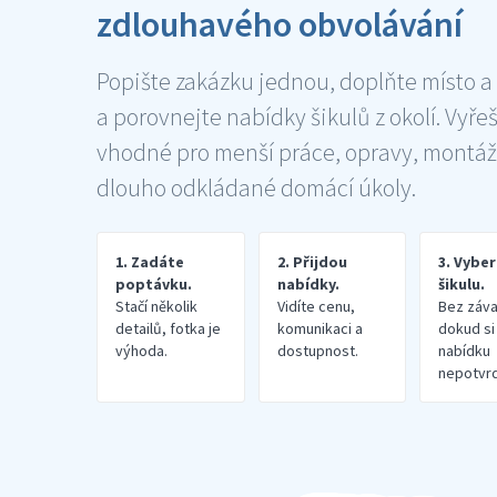
zdlouhavého obvolávání
Popište zakázku jednou, doplňte místo a
a porovnejte nabídky šikulů z okolí. Vyře
vhodné pro menší práce, opravy, montáž
dlouho odkládané domácí úkoly.
1. Zadáte
2. Přijdou
3. Vybe
poptávku.
nabídky.
šikulu.
Stačí několik
Vidíte cenu,
Bez záva
detailů, fotka je
komunikaci a
dokud si
výhoda.
dostupnost.
nabídku
nepotvrd