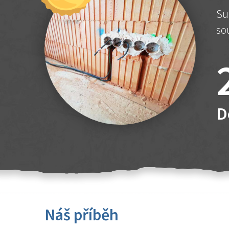
Su
so
D
Náš příběh