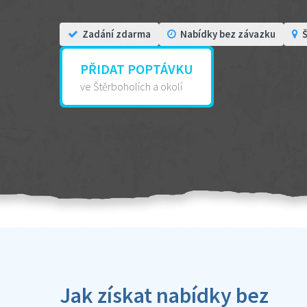
Zadání zdarma
Nabídky bez závazku
Š
PŘIDAT POPTÁVKU
ve Štěrboholích a okolí
Jak získat nabídky bez