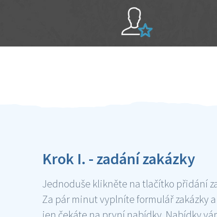
Sami hodnotíte schopnosti šikulů
Ověření šikulové
Krok I. - zadání zakázky
Jednoduše klikněte na tlačítko přidání z
Za pár minut vyplníte formulář zakázky a
jen čekáte na první nabídky. Nabídky v