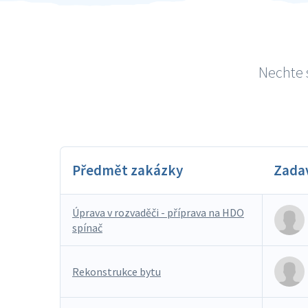
Nechte s
Předmět zakázky
Zada
Úprava v rozvaděči - příprava na HDO
spínač
Rekonstrukce bytu