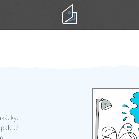
Práci hradíte po výkonu na místě
Odměna po práci
akázky.
 pak už
ám