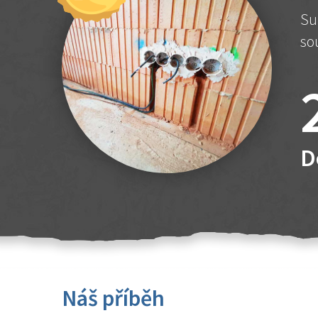
Su
so
D
Náš příběh