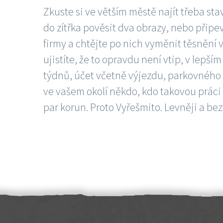
Zkuste si ve větším městě najít třeba sta
do zítřka pověsit dva obrazy, nebo připev
firmy a chtějte po nich vyměnit těsnění v
ujistíte, že to opravdu není vtip, v lepš
týdnů, účet včetně výjezdu, parkovného a
ve vašem okolí někdo, kdo takovou práci
par korun. Proto Vyřešmito. Levněji a bez