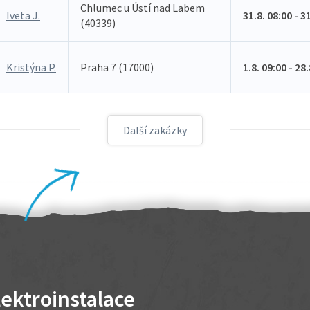
Chlumec u Ústí nad Labem
Iveta J.
31.8. 08:00 - 3
(40339)
Kristýna P.
Praha 7 (17000)
1.8. 09:00 - 28
Další zakázky
lektroinstalace