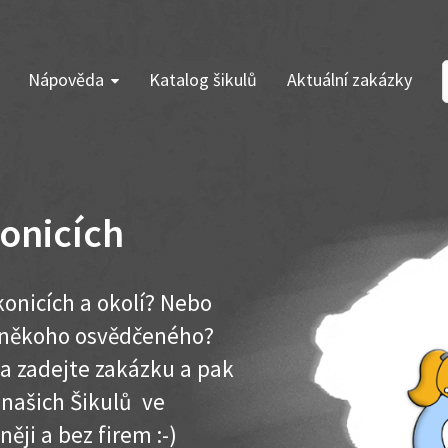
Nápověda
Katalog šikulů
Aktuální zakázky
onicích
konicích a okolí? Nebo
e někoho osvědčeného?
ma zadejte zakázku a pak
 našich Šikulů ve
něji a bez firem :-)