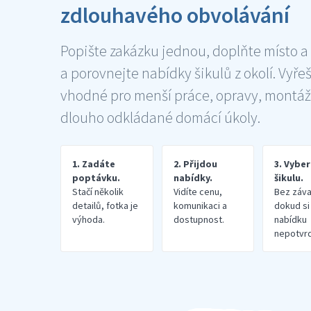
zdlouhavého obvolávání
Popište zakázku jednou, doplňte místo a
a porovnejte nabídky šikulů z okolí. Vyře
vhodné pro menší práce, opravy, montáž
dlouho odkládané domácí úkoly.
1. Zadáte
2. Přijdou
3. Vybe
poptávku.
nabídky.
šikulu.
Stačí několik
Vidíte cenu,
Bez záva
detailů, fotka je
komunikaci a
dokud si
výhoda.
dostupnost.
nabídku
nepotvrd