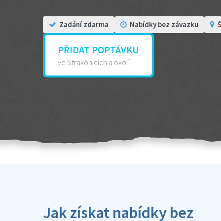
Zadání zdarma
Nabídky bez závazku
Š
PŘIDAT POPTÁVKU
ve Strakonicích a okolí
Jak získat nabídky bez