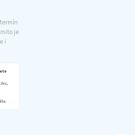
 termín
šmito je
e i
rete
zku,
íte.