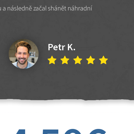
hu a následně začal shánět náhradní
Petr K.