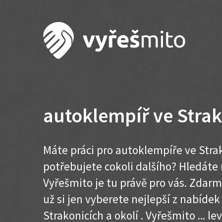
autoklempíř ve Strak
Máte práci pro autoklempíře ve Stra
potřebujete cokoli dalšího? Hledát
Vyřešmito je tu právě pro vás. Zdar
už si jen vyberete nejlepší z nabídek
Strakonicích a okolí . Vyřešmito ... lev