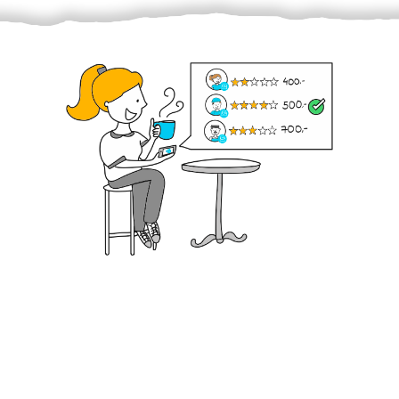
Krok III. - Hodnocení
Vybraný šikula vaše zadání po domluvě a v souladu s
jeho nabídkou vyřeší. Po splnění úkolu mu náleží
dohodnutá odměna. Zda proběhlo vše jak mělo, se