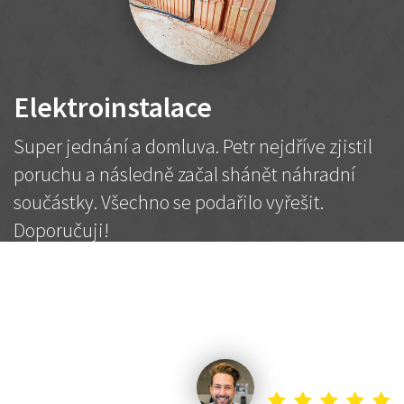
Elektroinstalace
Super jednání a domluva. Petr nejdříve zjistil
poruchu a následně začal shánět náhradní
součástky. Všechno se podařilo vyřešit.
Doporučuji!
2 500 Kč
Dohodnutá cena
Petr K.