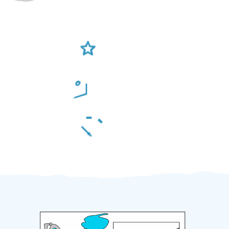
Ověření šikulové
Odměna po práci
Za 2 minuty