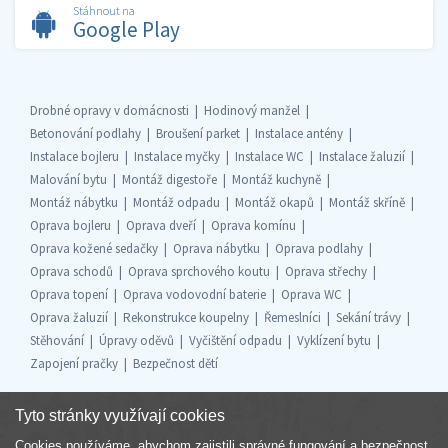
Stáhnout na
Google Play
Drobné opravy v domácnosti
Hodinový manžel
Betonování podlahy
Broušení parket
Instalace antény
Instalace bojleru
Instalace myčky
Instalace WC
Instalace žaluzií
Malování bytu
Montáž digestoře
Montáž kuchyně
Montáž nábytku
Montáž odpadu
Montáž okapů
Montáž skříně
Oprava bojleru
Oprava dveří
Oprava komínu
Oprava kožené sedačky
Oprava nábytku
Oprava podlahy
Oprava schodů
Oprava sprchového koutu
Oprava střechy
Oprava topení
Oprava vodovodní baterie
Oprava WC
Oprava žaluzií
Rekonstrukce koupelny
Řemeslníci
Sekání trávy
Stěhování
Úpravy oděvů
Vyčištění odpadu
Vyklízení bytu
Zapojení pračky
Bezpečnost dětí
Tyto stránky využívají cookies
Cookies používáme, abychom zajistili správné fungování a bezpečnost