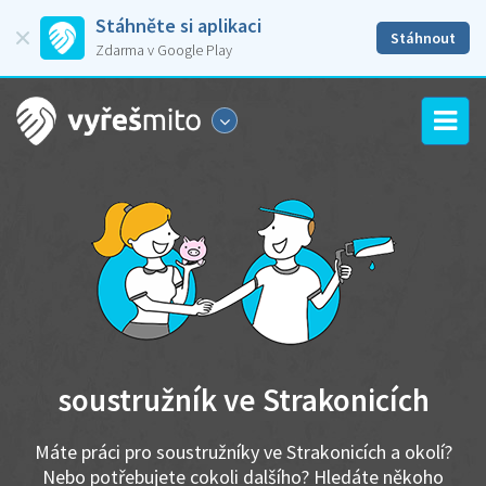
Stáhněte si aplikaci
Stáhnout
Zdarma v Google Play
soustružník ve Strakonicích
Máte práci pro soustružníky ve Strakonicích a okolí?
Nebo potřebujete cokoli dalšího? Hledáte někoho