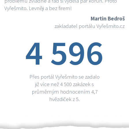
problému zvládne a rád si vydělá par korun. Proto
Vyřešmito. Levněji a bez firem!
Martin Bedroš
zakladatel portálu Vyřešmito.cz
4 596
Přes portál Vyřešmito se zadalo
již více než 4 500 zakázek s
průměrným hodnocením 4,7
hvězdiček z 5.