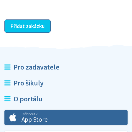
ostatní dozví z vašeho vzájemného hodnocení. A
máte vyřešeno :-)
Přidat zakázku
Pro zadavatele
Pro šikuly
O portálu
Stáhnout v
App Store