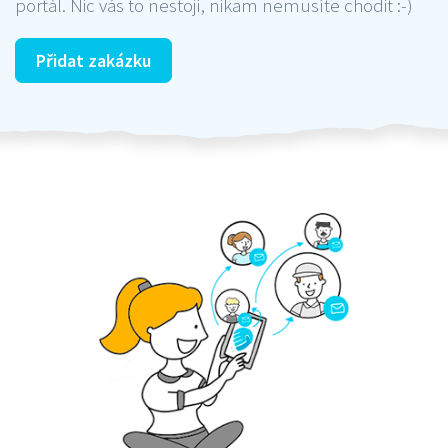
portál. Nic vás to nestojí, nikam nemusíte chodit :-)
Přidat zakázku