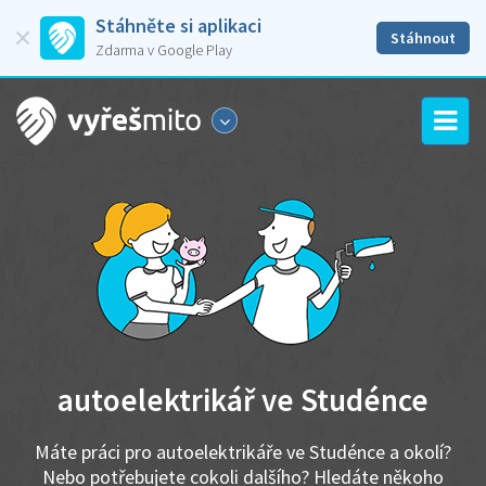
Stáhněte si aplikaci
Stáhnout
Zdarma v Google Play
autoelektrikář ve Studénce
Máte práci pro autoelektrikáře ve Studénce a okolí?
Nebo potřebujete cokoli dalšího? Hledáte někoho