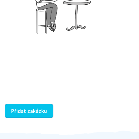
Krok III. - Hodnocení
Vybraný šikula vaše zadání po domluvě a v souladu s
jeho nabídkou vyřeší. Po splnění úkolu mu náleží
dohodnutá odměna. Zda proběhlo vše jak mělo, se
ostatní dozví z vašeho vzájemného hodnocení. A
máte vyřešeno :-)
Přidat zakázku