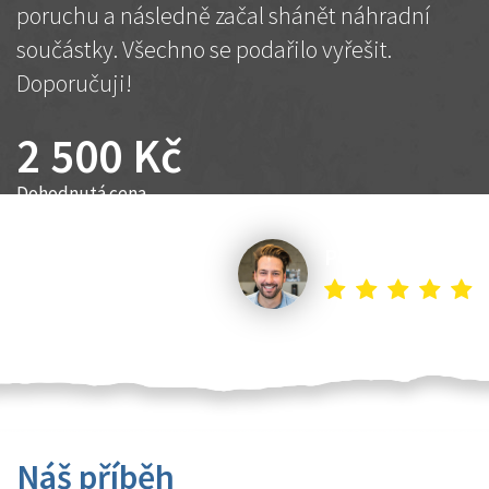
poruchu a následně začal shánět náhradní
součástky. Všechno se podařilo vyřešit.
Doporučuji!
2 500 Kč
Dohodnutá cena
Petr K.
Náš příběh