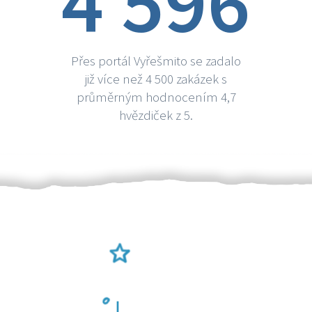
4 596
Přes portál Vyřešmito se zadalo
již více než 4 500 zakázek s
průměrným hodnocením 4,7
hvězdiček z 5.
Ověření šikulové
Odměna po práci