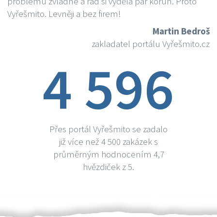
problému zvládne a rád si vydělá par korun. Proto
Vyřešmito. Levněji a bez firem!
Martin Bedroš
zakladatel portálu Vyřešmito.cz
4 596
Přes portál Vyřešmito se zadalo
již více než 4 500 zakázek s
průměrným hodnocením 4,7
hvězdiček z 5.