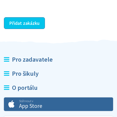
ostatní dozví z vašeho vzájemného hodnocení. A
máte vyřešeno :-)
Přidat zakázku
Pro zadavatele
Pro šikuly
O portálu
Stáhnout v
App Store