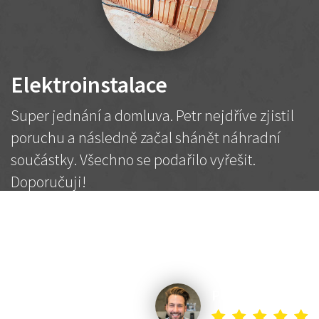
Elektroinstalace
Super jednání a domluva. Petr nejdříve zjistil
poruchu a následně začal shánět náhradní
součástky. Všechno se podařilo vyřešit.
Doporučuji!
2 500 Kč
Dohodnutá cena
Petr K.