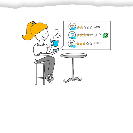
Krok III. - Hodnocení
Vybraný šikula vaše zadání po domluvě a v souladu s
jeho nabídkou vyřeší. Po splnění úkolu mu náleží
dohodnutá odměna. Zda proběhlo vše jak mělo, se