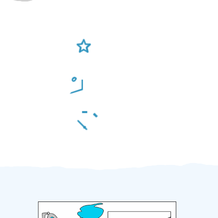
Ověření šikulové
Odměna po práci
Za 2 minuty