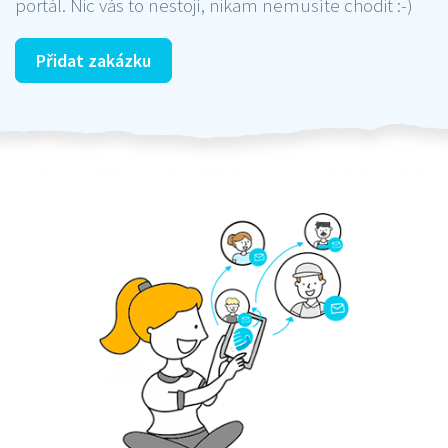
portál. Nic vás to nestojí, nikam nemusíte chodit :-)
Přidat zakázku