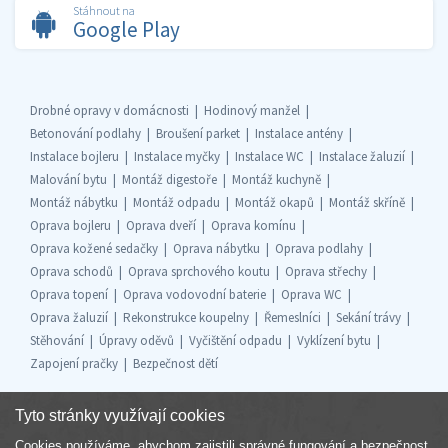
Stáhnout na
Google Play
Drobné opravy v domácnosti
Hodinový manžel
Betonování podlahy
Broušení parket
Instalace antény
Instalace bojleru
Instalace myčky
Instalace WC
Instalace žaluzií
Malování bytu
Montáž digestoře
Montáž kuchyně
Montáž nábytku
Montáž odpadu
Montáž okapů
Montáž skříně
Oprava bojleru
Oprava dveří
Oprava komínu
Oprava kožené sedačky
Oprava nábytku
Oprava podlahy
Oprava schodů
Oprava sprchového koutu
Oprava střechy
Oprava topení
Oprava vodovodní baterie
Oprava WC
Oprava žaluzií
Rekonstrukce koupelny
Řemeslníci
Sekání trávy
Stěhování
Úpravy oděvů
Vyčištění odpadu
Vyklízení bytu
Zapojení pračky
Bezpečnost dětí
Tyto stránky využívají cookies
Cookies používáme, abychom zajistili správné fungování a bezpečnost