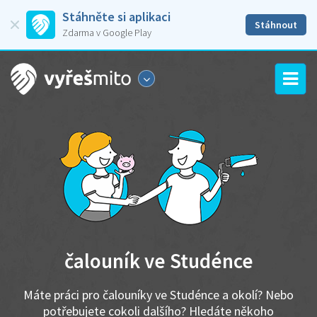
Stáhněte si aplikaci
Stáhnout
Zdarma v Google Play
čalouník ve Studénce
Máte práci pro čalouníky ve Studénce a okolí? Nebo
potřebujete cokoli dalšího? Hledáte někoho