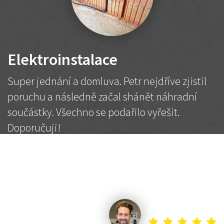
Elektroinstalace
Super jednání a domluva. Petr nejdříve zjistil
poruchu a následně začal shánět náhradní
součástky. Všechno se podařilo vyřešit.
Doporučuji!
2 500 Kč
Dohodnutá cena
Petr K.