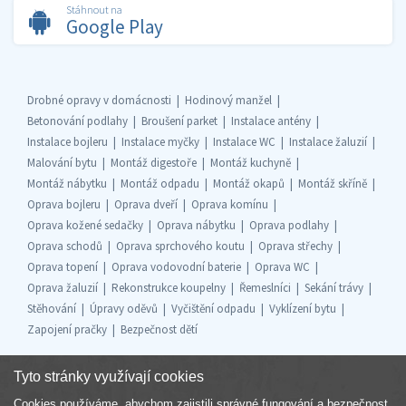
Stáhnout na
Google Play
Drobné opravy v domácnosti
Hodinový manžel
Betonování podlahy
Broušení parket
Instalace antény
Instalace bojleru
Instalace myčky
Instalace WC
Instalace žaluzií
Malování bytu
Montáž digestoře
Montáž kuchyně
Montáž nábytku
Montáž odpadu
Montáž okapů
Montáž skříně
Oprava bojleru
Oprava dveří
Oprava komínu
Oprava kožené sedačky
Oprava nábytku
Oprava podlahy
Oprava schodů
Oprava sprchového koutu
Oprava střechy
Oprava topení
Oprava vodovodní baterie
Oprava WC
Oprava žaluzií
Rekonstrukce koupelny
Řemeslníci
Sekání trávy
Stěhování
Úpravy oděvů
Vyčištění odpadu
Vyklízení bytu
Zapojení pračky
Bezpečnost dětí
Tyto stránky využívají cookies
Cookies používáme, abychom zajistili správné fungování a bezpečnost