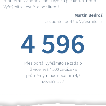
problému zvládne a rád si vydělá par korun. Proto
Vyřešmito. Levněji a bez firem!
Martin Bedroš
zakladatel portálu Vyřešmito.cz
4 596
Přes portál Vyřešmito se zadalo
již více než 4 500 zakázek s
průměrným hodnocením 4,7
hvězdiček z 5.