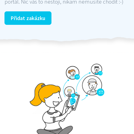
portál. Nic vás to nestojí, nikam nemusíte chodit :-)
Přidat zakázku