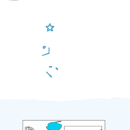
Ověření šikulové
Odměna po práci
Za 2 minuty