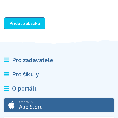
ostatní dozví z vašeho vzájemného hodnocení. A
máte vyřešeno :-)
Přidat zakázku
Pro zadavatele
Pro šikuly
O portálu
Stáhnout v
App Store