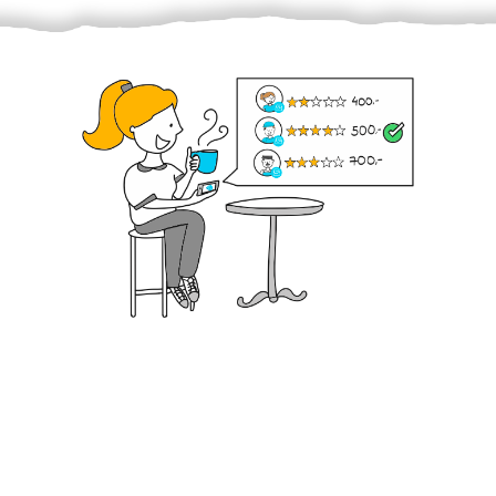
Krok III. - Hodnocení
Vybraný šikula vaše zadání po domluvě a v souladu s
jeho nabídkou vyřeší. Po splnění úkolu mu náleží
dohodnutá odměna. Zda proběhlo vše jak mělo, se