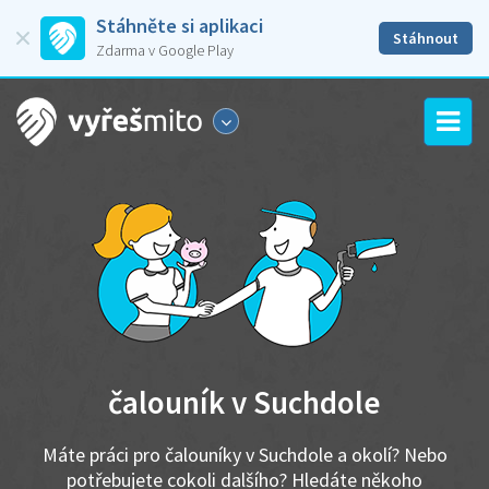
Stáhněte si aplikaci
Stáhnout
Zdarma v Google Play
čalouník v Suchdole
Máte práci pro čalouníky v Suchdole a okolí? Nebo
potřebujete cokoli dalšího? Hledáte někoho