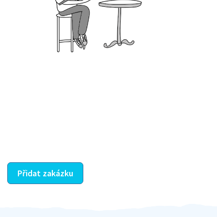
Krok III. - Hodnocení
Vybraný šikula vaše zadání po domluvě a v souladu s
jeho nabídkou vyřeší. Po splnění úkolu mu náleží
dohodnutá odměna. Zda proběhlo vše jak mělo, se
ostatní dozví z vašeho vzájemného hodnocení. A
máte vyřešeno :-)
Přidat zakázku