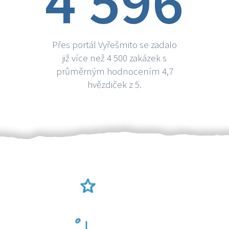
4 596
Přes portál Vyřešmito se zadalo
již více než 4 500 zakázek s
průměrným hodnocením 4,7
hvězdiček z 5.
Ověření šikulové
Odměna po práci