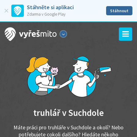
Stáhněte si aplikaci
Stáhnout
Zdarma v Google Play
truhlář v Suchdole
Máte práci pro truhláře v Suchdole a okolí? Nebo
potřebujete cokoli dalšího? Hledáte někoho