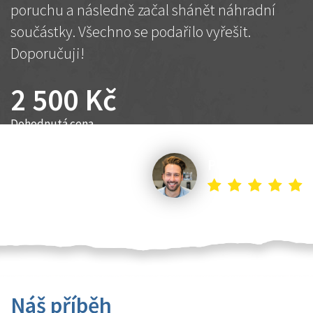
poruchu a následně začal shánět náhradní
součástky. Všechno se podařilo vyřešit.
Doporučuji!
2 500 Kč
Dohodnutá cena
Petr K.
Náš příběh