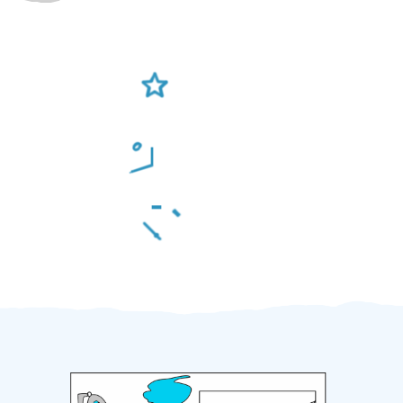
Ověření šikulové
Odměna po práci
Za 2 minuty