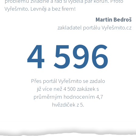
problému zvládne a rád si vydělá par korun. Proto
Vyřešmito. Levněji a bez firem!
Martin Bedroš
zakladatel portálu Vyřešmito.cz
4 596
Přes portál Vyřešmito se zadalo
již více než 4 500 zakázek s
průměrným hodnocením 4,7
hvězdiček z 5.