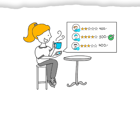
Krok III. - Hodnocení
Vybraný šikula vaše zadání po domluvě a v souladu s
jeho nabídkou vyřeší. Po splnění úkolu mu náleží
dohodnutá odměna. Zda proběhlo vše jak mělo, se