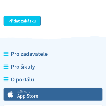
ostatní dozví z vašeho vzájemného hodnocení. A
máte vyřešeno :-)
Přidat zakázku
Pro zadavatele
Pro šikuly
O portálu
Stáhnout v
App Store