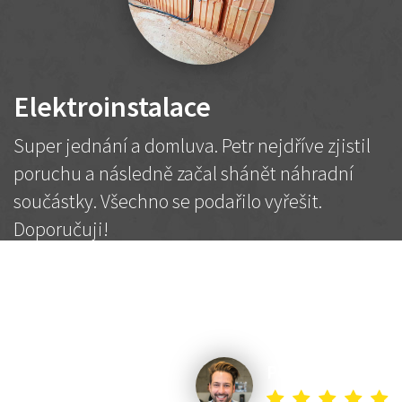
Elektroinstalace
Super jednání a domluva. Petr nejdříve zjistil
poruchu a následně začal shánět náhradní
součástky. Všechno se podařilo vyřešit.
Doporučuji!
2 500 Kč
Dohodnutá cena
Petr K.