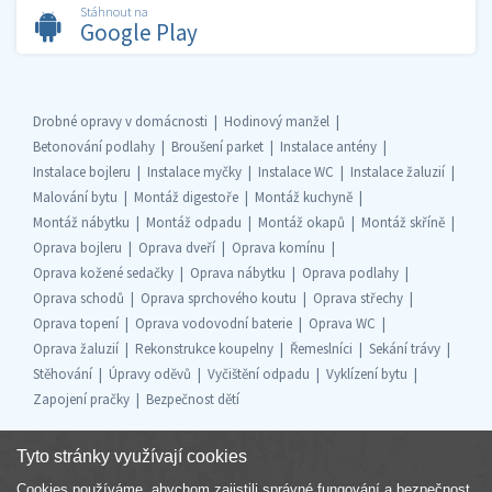
Stáhnout na
Google Play
Drobné opravy v domácnosti
Hodinový manžel
Betonování podlahy
Broušení parket
Instalace antény
Instalace bojleru
Instalace myčky
Instalace WC
Instalace žaluzií
Malování bytu
Montáž digestoře
Montáž kuchyně
Montáž nábytku
Montáž odpadu
Montáž okapů
Montáž skříně
Oprava bojleru
Oprava dveří
Oprava komínu
Oprava kožené sedačky
Oprava nábytku
Oprava podlahy
Oprava schodů
Oprava sprchového koutu
Oprava střechy
Oprava topení
Oprava vodovodní baterie
Oprava WC
Oprava žaluzií
Rekonstrukce koupelny
Řemeslníci
Sekání trávy
Stěhování
Úpravy oděvů
Vyčištění odpadu
Vyklízení bytu
Zapojení pračky
Bezpečnost dětí
Tyto stránky využívají cookies
Cookies používáme, abychom zajistili správné fungování a bezpečnost