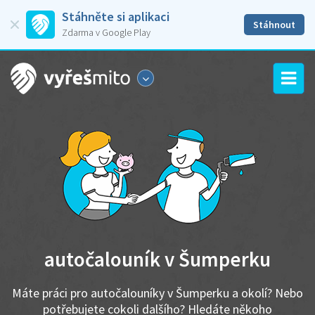
Stáhněte si aplikaci
Stáhnout
Zdarma v Google Play
autočalouník v Šumperku
Máte práci pro autočalouníky v Šumperku a okolí? Nebo
potřebujete cokoli dalšího? Hledáte někoho