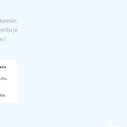
 termín
šmito je
e i
rete
zku,
íte.