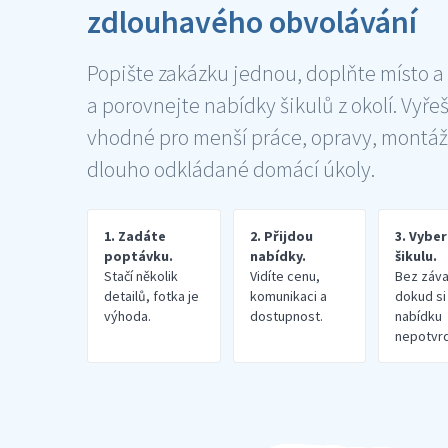
zdlouhavého obvolávání
Popište zakázku jednou, doplňte místo a
a porovnejte nabídky šikulů z okolí. Vyře
vhodné pro menší práce, opravy, montáž
dlouho odkládané domácí úkoly.
1. Zadáte
2. Přijdou
3. Vybe
poptávku.
nabídky.
šikulu.
Stačí několik
Vidíte cenu,
Bez záva
detailů, fotka je
komunikaci a
dokud si
výhoda.
dostupnost.
nabídku
nepotvrd