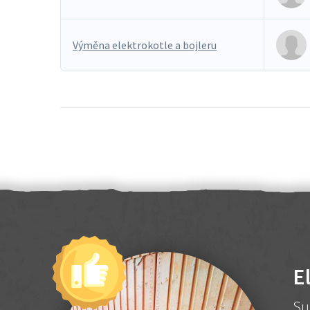
Výměna elektrokotle a bojleru
E
Su