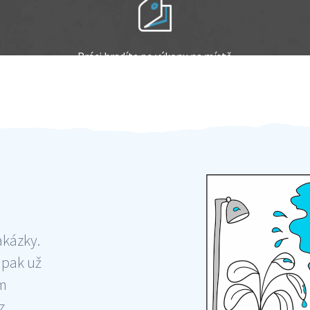
Práci hradíte po výkonu na místě
Odměna po práci
akázky.
 pak už
ám
 ,