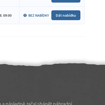
.8. 09:00
BEZ NABÍDKY
Dát nabídku
hu a následně začal shánět náhradní