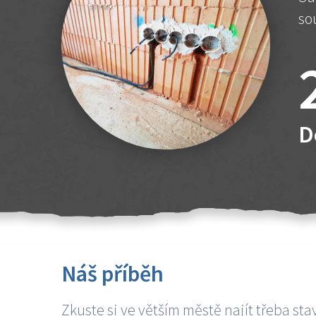
so
D
Náš příběh
Zkuste si ve větším městě najít třeba sta