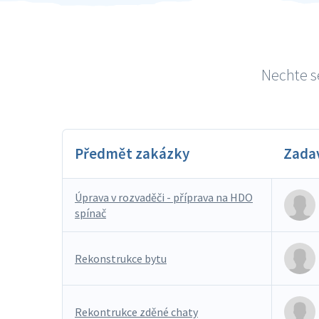
Nechte se
Předmět zakázky
Zada
Úprava v rozvaděči - příprava na HDO
spínač
Rekonstrukce bytu
Rekontrukce zděné chaty