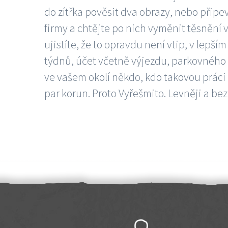
do zítřka pověsit dva obrazy, nebo připev
firmy a chtějte po nich vyměnit těsnění v
ujistíte, že to opravdu není vtip, v lepš
týdnů, účet včetně výjezdu, parkovného a
ve vašem okolí někdo, kdo takovou práci
par korun. Proto Vyřešmito. Levněji a bez