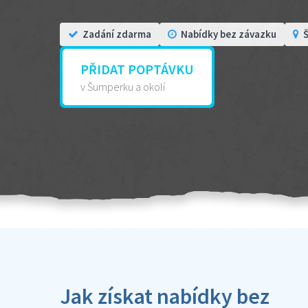
Zadání zdarma
Nabídky bez závazku
Š
PŘIDAT POPTÁVKU
v Šumperku a okolí
Jak získat nabídky bez