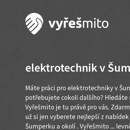
elektrotechnik v Šu
Máte práci pro elektrotechniky v Šu
potřebujete cokoli dalšího? Hledát
Vyřešmito je tu právě pro vás. Zdar
už si jen vyberete nejlepší z nabídek
Šumperku a okolí . Vyřešmito ... levně