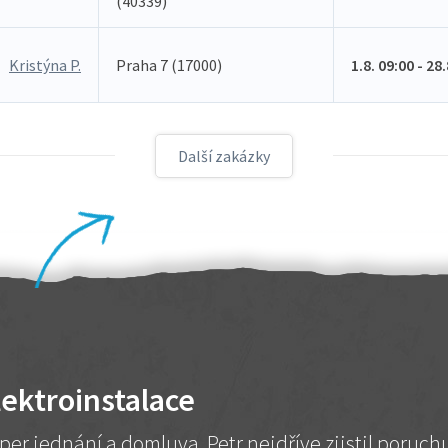
(40339)
Kristýna P.
Praha 7 (17000)
1.8. 09:00 - 28
Další zakázky
lektroinstalace
per jednání a domluva. Petr nejdříve zjistil poruc