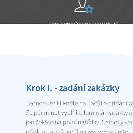
Sami hodnotíte schopnosti šikulů
Ověření šikulové
Krok I. - zadání zakázky
Jednoduše klikněte na tlačítko přidání z
Za pár minut vyplníte formulář zakázky a
jen čekáte na první nabídky. Nabídky v
příjdou na váš profil na www.vyresmito.cz