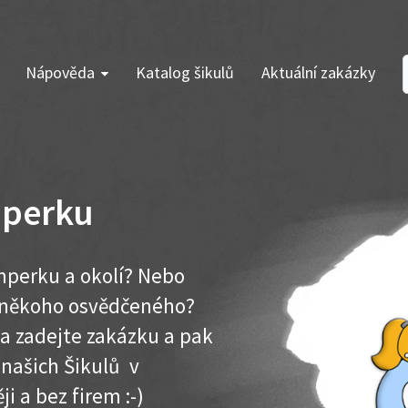
Nápověda
Katalog šikulů
Aktuální zakázky
mperku
mperku a okolí? Nebo
e někoho osvědčeného?
ma zadejte zakázku a pak
 našich Šikulů v
ji a bez firem :-)