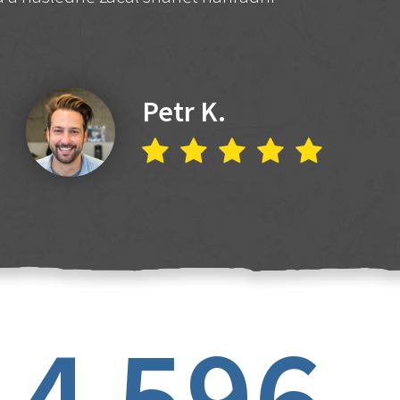
Petr K.
4 596