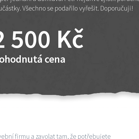
učástky. Všechno se podařilo vyřešit. Doporučuji!
2 500 Kč
ohodnutá cena
vební firmu a zavolat tam, že potřebujete