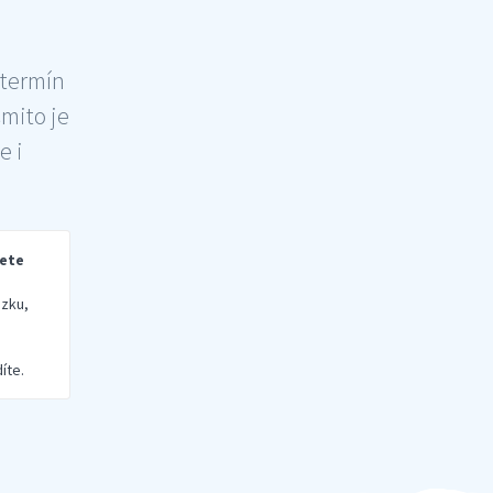
 termín
šmito je
e i
rete
zku,
íte.