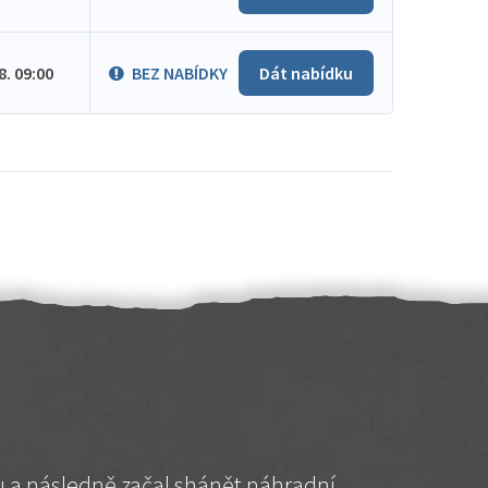
.8. 09:00
BEZ NABÍDKY
Dát nabídku
hu a následně začal shánět náhradní