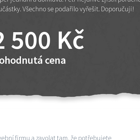
učástky. Všechno se podařilo vyřešit. Doporučuji!
2 500 Kč
ohodnutá cena
vební firmu a zavolat tam, že potřebujete