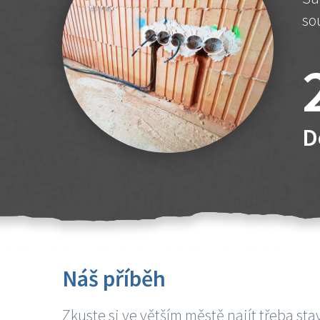
so
D
Náš příběh
Zkuste si ve větším městě najít třeba sta