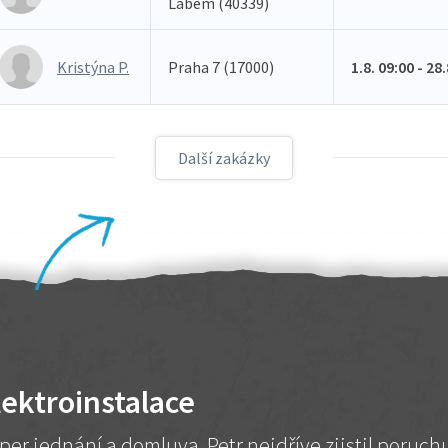
Labem (40339)
Kristýna P.
Praha 7 (17000)
1.8. 09:00 - 28
Další zakázky
lektroinstalace
per jednání a domluva. Petr nejdříve zjistil poruc