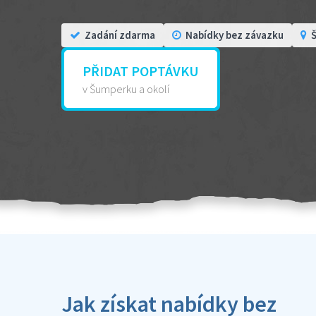
Zadání zdarma
Nabídky bez závazku
Š
PŘIDAT POPTÁVKU
v Šumperku a okolí
Jak získat nabídky bez