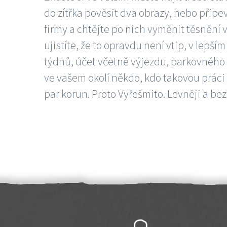
do zítřka pověsit dva obrazy, nebo připev
firmy a chtějte po nich vyměnit těsnění v
ujistíte, že to opravdu není vtip, v lepš
týdnů, účet včetně výjezdu, parkovného a
ve vašem okolí někdo, kdo takovou práci
par korun. Proto Vyřešmito. Levněji a bez