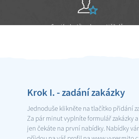
Sami hodnotíte schopnosti šikulů
Ověření šikulové
Krok I. - zadání zakázky
Jednoduše klikněte na tlačítko přidání z
Za pár minut vyplníte formulář zakázky a
jen čekáte na první nabídky. Nabídky v
příjdou na váš profil na www.vyresmito.cz