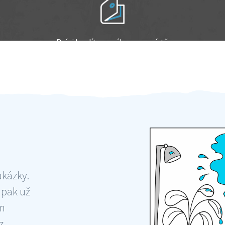
Práci hradíte po výkonu na místě
Odměna po práci
akázky.
 pak už
ám
 ,