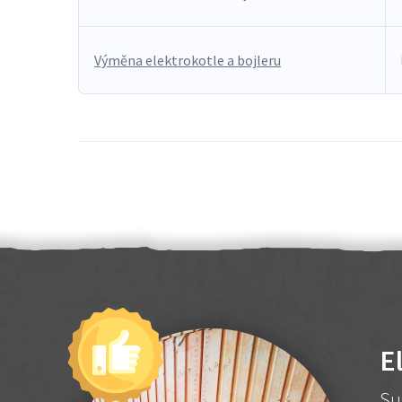
Výměna elektrokotle a bojleru
E
Su