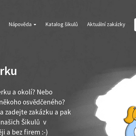
Nápověda
Katalog šikulů
Aktuální zakázky
rku
rku a okolí? Nebo
e někoho osvědčeného?
ma zadejte zakázku a pak
 našich Šikulů v
ji a bez firem :-)