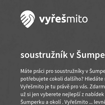
soustružník v Šumpe
Máte práci pro soustružníky v Šumpe
potřebujete cokoli dalšího? Hledát
Vyřešmito je tu právě pro vás. Zdar
už si jen vyberete nejlepší z nabídek
Šumperku a okolí . Vyřešmito ... levně