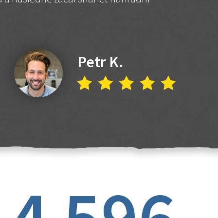
Petr K.
4 596