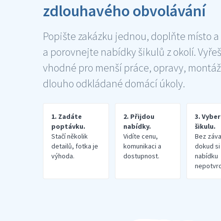
zdlouhavého obvolávání
Popište zakázku jednou, doplňte místo a
a porovnejte nabídky šikulů z okolí. Vyře
vhodné pro menší práce, opravy, montáž
dlouho odkládané domácí úkoly.
1. Zadáte
2. Přijdou
3. Vybe
poptávku.
nabídky.
šikulu.
Stačí několik
Vidíte cenu,
Bez záva
detailů, fotka je
komunikaci a
dokud si
výhoda.
dostupnost.
nabídku
nepotvrd