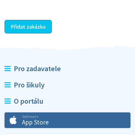
ostatní dozví z vašeho vzájemného hodnocení. A
máte vyřešeno :-)
Přidat zakázku
Pro zadavatele
Pro šikuly
O portálu
Stáhnout v
App Store