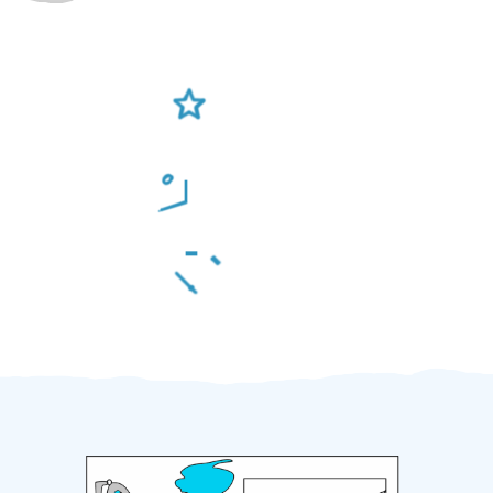
Ověření šikulové
Odměna po práci
Za 2 minuty