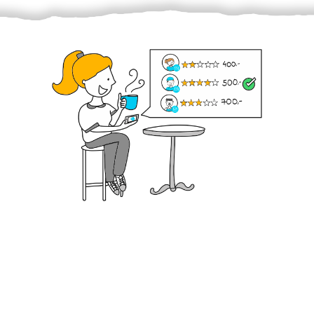
Krok III. - Hodnocení
Vybraný šikula vaše zadání po domluvě a v souladu s
jeho nabídkou vyřeší. Po splnění úkolu mu náleží
dohodnutá odměna. Zda proběhlo vše jak mělo, se