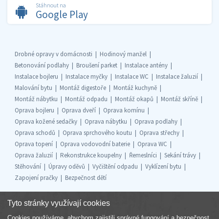
Stáhnout na
Google Play
Drobné opravy v domácnosti
Hodinový manžel
Betonování podlahy
Broušení parket
Instalace antény
Instalace bojleru
Instalace myčky
Instalace WC
Instalace žaluzií
Malování bytu
Montáž digestoře
Montáž kuchyně
Montáž nábytku
Montáž odpadu
Montáž okapů
Montáž skříně
Oprava bojleru
Oprava dveří
Oprava komínu
Oprava kožené sedačky
Oprava nábytku
Oprava podlahy
Oprava schodů
Oprava sprchového koutu
Oprava střechy
Oprava topení
Oprava vodovodní baterie
Oprava WC
Oprava žaluzií
Rekonstrukce koupelny
Řemeslníci
Sekání trávy
Stěhování
Úpravy oděvů
Vyčištění odpadu
Vyklízení bytu
Zapojení pračky
Bezpečnost dětí
Tyto stránky využívají cookies
Cookies používáme, abychom zajistili správné fungování a bezpečnost