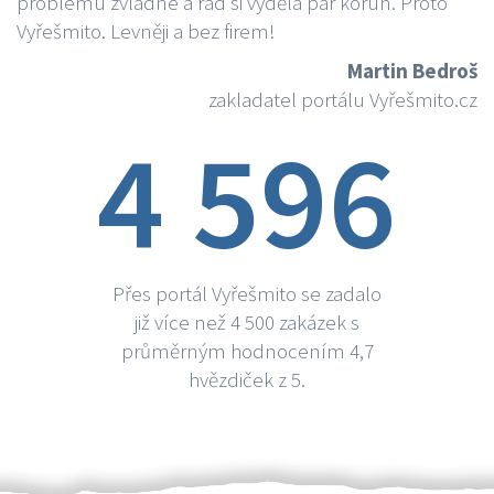
problému zvládne a rád si vydělá par korun. Proto
Vyřešmito. Levněji a bez firem!
Martin Bedroš
zakladatel portálu Vyřešmito.cz
4 596
Přes portál Vyřešmito se zadalo
již více než 4 500 zakázek s
průměrným hodnocením 4,7
hvězdiček z 5.