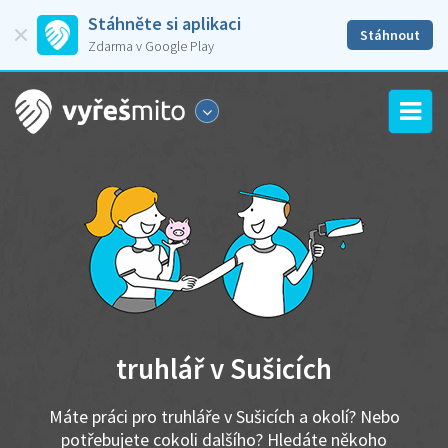
Stáhněte si aplikaci
Stáhnout
Zdarma v Google Play
truhlář v Sušicích
Máte práci pro truhláře v Sušicích a okolí? Nebo
potřebujete cokoli dalšího? Hledáte někoho