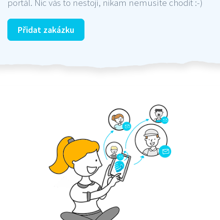
portál. Nic vás to nestojí, nikam nemusíte chodit :-)
Přidat zakázku