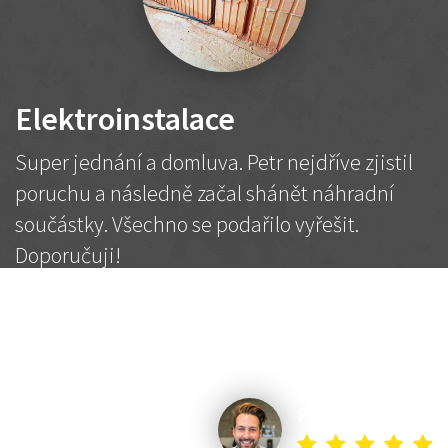
Elektroinstalace
Super jednání a domluva. Petr nejdříve zjistil
poruchu a následně začal shánět náhradní
součástky. Všechno se podařilo vyřešit.
Doporučuji!
2 500 Kč
Dohodnutá cena
Petr K.