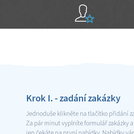
Sami hodnotíte schopnosti šikulů
Ověření šikulové
Krok I. - zadání zakázky
Jednoduše klikněte na tlačítko přidání z
Za pár minut vyplníte formulář zakázky a
jen čekáte na první nabídky. Nabídky v