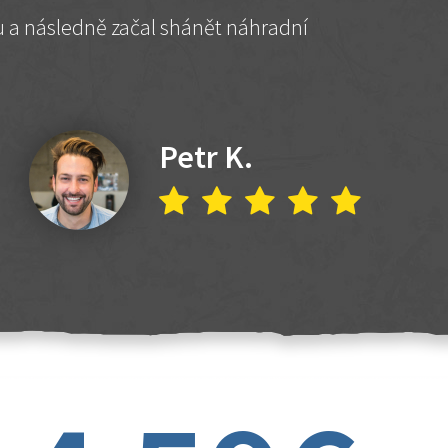
hu a následně začal shánět náhradní
Petr K.