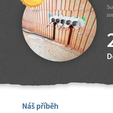
Su
so
D
Náš příběh