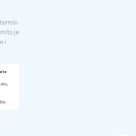
 termín
šmito je
e i
rete
zku,
íte.