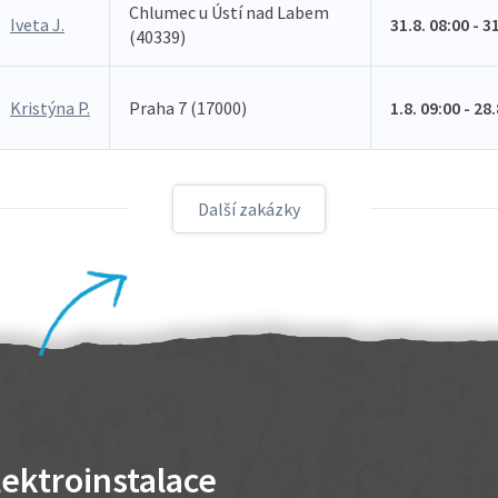
Chlumec u Ústí nad Labem
Iveta J.
31.8. 08:00 - 3
(40339)
Kristýna P.
Praha 7 (17000)
1.8. 09:00 - 28
Další zakázky
lektroinstalace