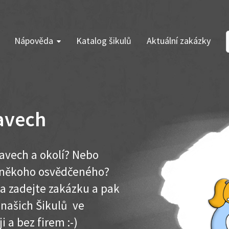
Nápověda
Katalog šikulů
Aktuální zakázky
avech
tavech a okolí? Nebo
e někoho osvědčeného?
ma zadejte zakázku a pak
 našich Šikulů ve
i a bez firem :-)