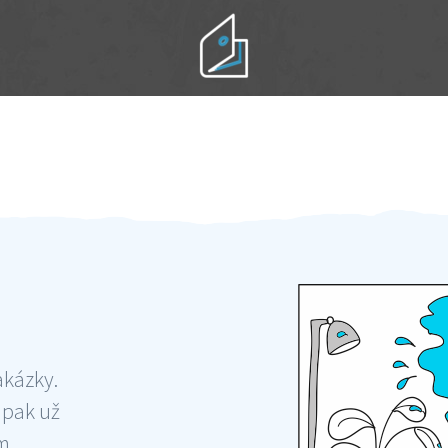
Práci hradíte po výkonu na místě
Odměna po práci
akázky.
 pak už
ám