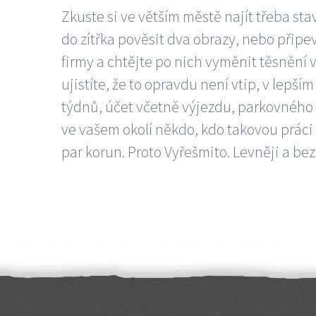
Zkuste si ve větším městě najít třeba sta
do zítřka pověsit dva obrazy, nebo připev
firmy a chtějte po nich vyměnit těsnění v
ujistíte, že to opravdu není vtip, v lepš
týdnů, účet včetně výjezdu, parkovného a
ve vašem okolí někdo, kdo takovou práci
par korun. Proto Vyřešmito. Levněji a bez