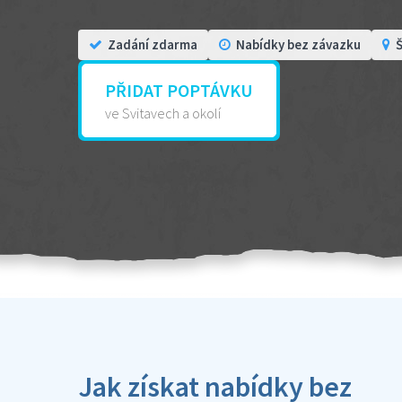
Zadání zdarma
Nabídky bez závazku
Š
PŘIDAT POPTÁVKU
ve Svitavech a okolí
Jak získat nabídky bez