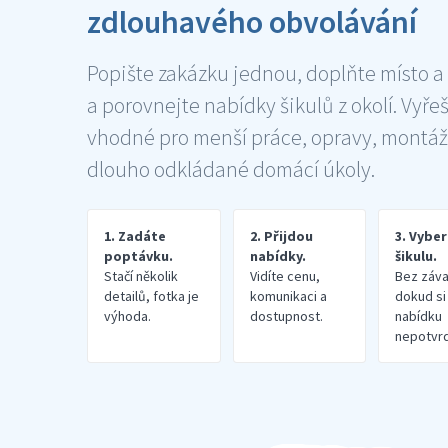
zdlouhavého obvolávání
Popište zakázku jednou, doplňte místo a
a porovnejte nabídky šikulů z okolí. Vyře
vhodné pro menší práce, opravy, montáž
dlouho odkládané domácí úkoly.
1. Zadáte
2. Přijdou
3. Vybe
poptávku.
nabídky.
šikulu.
Stačí několik
Vidíte cenu,
Bez záva
detailů, fotka je
komunikaci a
dokud si
výhoda.
dostupnost.
nabídku
nepotvrd