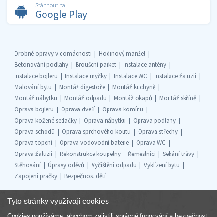
Stáhnout na
Google Play
Drobné opravy v domácnosti
Hodinový manžel
Betonování podlahy
Broušení parket
Instalace antény
Instalace bojleru
Instalace myčky
Instalace WC
Instalace žaluzií
Malování bytu
Montáž digestoře
Montáž kuchyně
Montáž nábytku
Montáž odpadu
Montáž okapů
Montáž skříně
Oprava bojleru
Oprava dveří
Oprava komínu
Oprava kožené sedačky
Oprava nábytku
Oprava podlahy
Oprava schodů
Oprava sprchového koutu
Oprava střechy
Oprava topení
Oprava vodovodní baterie
Oprava WC
Oprava žaluzií
Rekonstrukce koupelny
Řemeslníci
Sekání trávy
Stěhování
Úpravy oděvů
Vyčištění odpadu
Vyklízení bytu
Zapojení pračky
Bezpečnost dětí
Tyto stránky využívají cookies
Cookies používáme, abychom zajistili správné fungování a bezpečnost