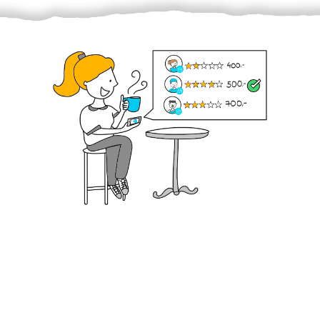
Krok III. - Hodnocení
Vybraný šikula vaše zadání po domluvě a v souladu s
jeho nabídkou vyřeší. Po splnění úkolu mu náleží
dohodnutá odměna. Zda proběhlo vše jak mělo, se