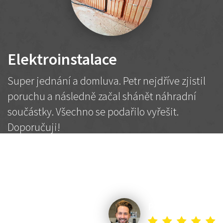
Elektroinstalace
Super jednání a domluva. Petr nejdříve zjistil
poruchu a následně začal shánět náhradní
součástky. Všechno se podařilo vyřešit.
Doporučuji!
2 500 Kč
Dohodnutá cena
Petr K.