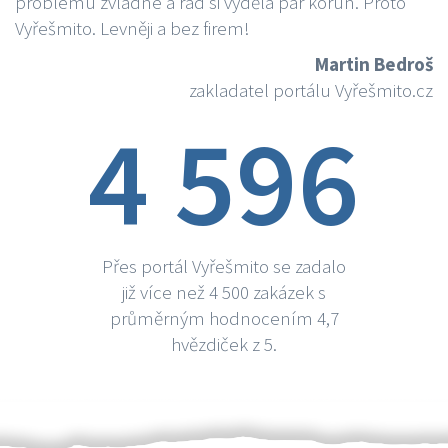
problému zvládne a rád si vydělá par korun. Proto
Vyřešmito. Levněji a bez firem!
Martin Bedroš
zakladatel portálu Vyřešmito.cz
4 596
Přes portál Vyřešmito se zadalo
již více než 4 500 zakázek s
průměrným hodnocením 4,7
hvězdiček z 5.