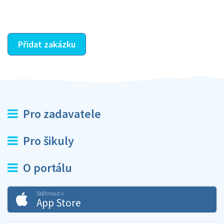
ostatní dozví z vašeho vzájemného hodnocení. A
máte vyřešeno :-)
Přidat zakázku
Pro zadavatele
Pro šikuly
O portálu
Stáhnout v
App Store