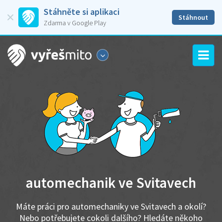
Stáhněte si aplikaci
Stáhnout
Zdarma v Google Play
automechanik ve Svitavech
Máte práci pro automechaniky ve Svitavech a okolí?
Nebo potřebujete cokoli dalšího? Hledáte někoho