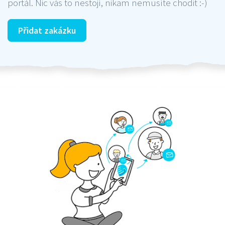
portál. Nic vás to nestojí, nikam nemusíte chodit :-)
Přidat zakázku