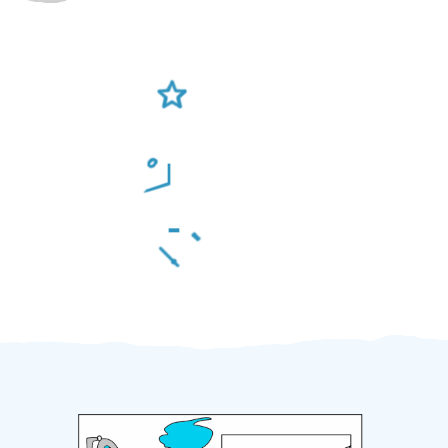
Ověření šikulové
Odměna po práci
Za 2 minuty