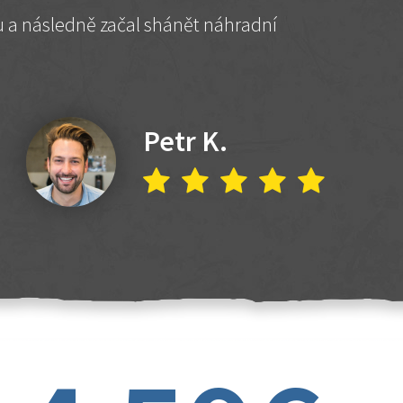
hu a následně začal shánět náhradní
Petr K.