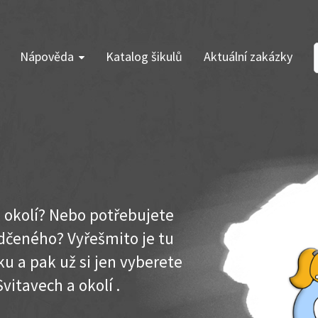
Nápověda
Katalog šikulů
Aktuální zakázky
a okolí? Nebo potřebujete
dčeného? Vyřešmito je tu
u a pak už si jen vyberete
vitavech a okolí .