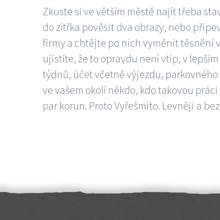
Zkuste si ve větším městě najít třeba sta
do zítřka pověsit dva obrazy, nebo připev
firmy a chtějte po nich vyměnit těsnění v
ujistíte, že to opravdu není vtip, v lepš
týdnů, účet včetně výjezdu, parkovného a
ve vašem okolí někdo, kdo takovou práci
par korun. Proto Vyřešmito. Levněji a bez