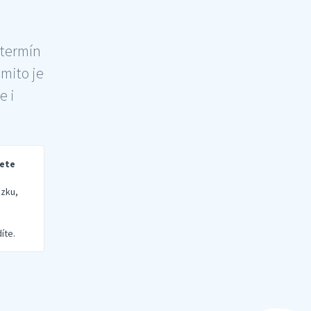
 termín
šmito je
e i
rete
zku,
íte.