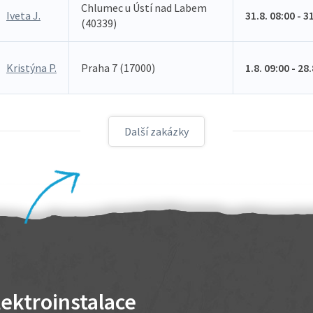
Chlumec u Ústí nad Labem
Iveta J.
31.8. 08:00 - 3
(40339)
Kristýna P.
Praha 7 (17000)
1.8. 09:00 - 28
Další zakázky
lektroinstalace