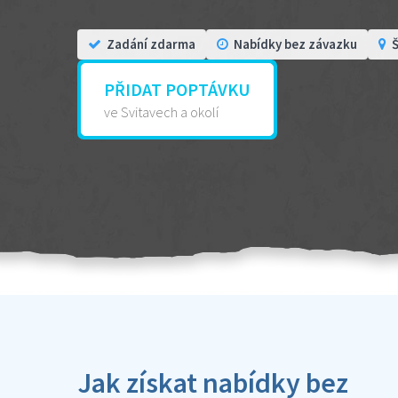
Zadání zdarma
Nabídky bez závazku
Š
PŘIDAT POPTÁVKU
ve Svitavech a okolí
Jak získat nabídky bez