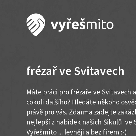
frézař ve Svitavech
Máte práci pro frézaře ve Svitavech 
cokoli dalšího? Hledáte někoho osvě
právě pro vás. Zdarma zadejte zakázk
nejlepší z nabídek našich Šikulů ve S
Vyřešmito ... levněji a bez firem :-)