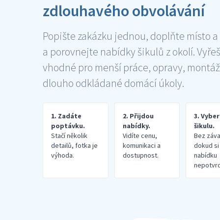
zdlouhavého obvolávání
Popište zakázku jednou, doplňte místo a
a porovnejte nabídky šikulů z okolí. Vyře
vhodné pro menší práce, opravy, montáž
dlouho odkládané domácí úkoly.
1. Zadáte
2. Přijdou
3. Vybe
poptávku.
nabídky.
šikulu.
Stačí několik
Vidíte cenu,
Bez záva
detailů, fotka je
komunikaci a
dokud si
výhoda.
dostupnost.
nabídku
nepotvrd