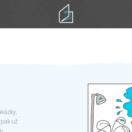
Práci hradíte po výkonu na místě
Odměna po práci
akázky.
 pak už
ám