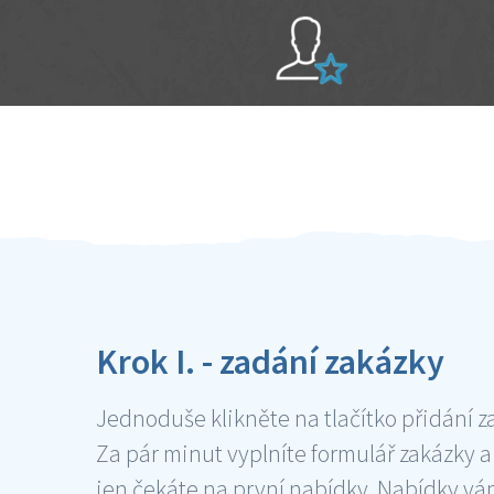
Sami hodnotíte schopnosti šikulů
Ověření šikulové
Krok I. - zadání zakázky
Jednoduše klikněte na tlačítko přidání z
Za pár minut vyplníte formulář zakázky a
jen čekáte na první nabídky. Nabídky v