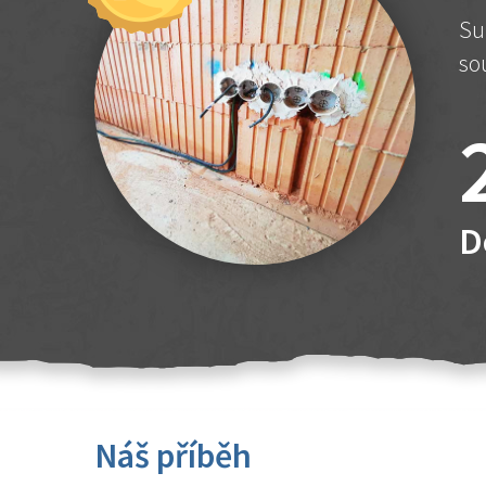
Su
so
D
Náš příběh