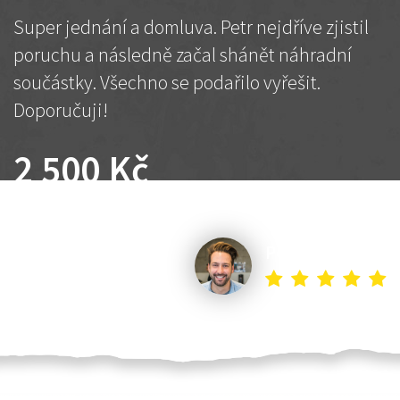
Super jednání a domluva. Petr nejdříve zjistil
poruchu a následně začal shánět náhradní
součástky. Všechno se podařilo vyřešit.
Doporučuji!
2 500 Kč
Dohodnutá cena
Petr K.