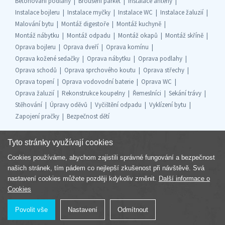
Betonování podlahy
Broušení parket
Instalace antény
Instalace bojleru
Instalace myčky
Instalace WC
Instalace žaluzií
Malování bytu
Montáž digestoře
Montáž kuchyně
Montáž nábytku
Montáž odpadu
Montáž okapů
Montáž skříně
Oprava bojleru
Oprava dveří
Oprava komínu
Oprava kožené sedačky
Oprava nábytku
Oprava podlahy
Oprava schodů
Oprava sprchového koutu
Oprava střechy
Oprava topení
Oprava vodovodní baterie
Oprava WC
Oprava žaluzií
Rekonstrukce koupelny
Řemeslníci
Sekání trávy
Stěhování
Úpravy oděvů
Vyčištění odpadu
Vyklízení bytu
Zapojení pračky
Bezpečnost dětí
Tyto stránky využívají cookies
Cookies používáme, abychom zajistili správné fungování a bezpečnost
Součást skupiny
našich stránek, tím pádem co nejlepší zkušenost při návštěvě. Svá
nastavení cookies můžete později kdykoliv změnit.
Další informace o
Cookies
Povolit vše
Nastavení
Odmítnout