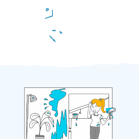
Odměna po práci
Za 2 minuty