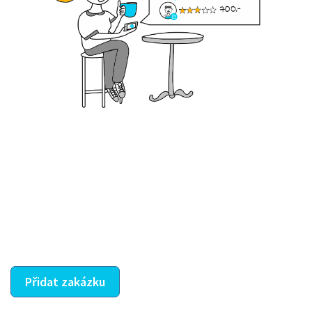
Krok III. - Hodnocení
Vybraný šikula vaše zadání po domluvě a v souladu s
jeho nabídkou vyřeší. Po splnění úkolu mu náleží
dohodnutá odměna. Zda proběhlo vše jak mělo, se
ostatní dozví z vašeho vzájemného hodnocení. A
máte vyřešeno :-)
Přidat zakázku