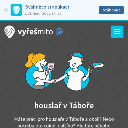
Stáhněte si aplikaci
Stáhnout
Zdarma v Google Play
houslař v Táboře
Máte práci pro houslaře v Táboře a okolí? Nebo
potřebujete cokoli dalšího? Hledáte někoho