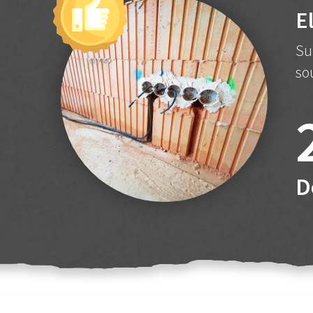
E
Su
so
D