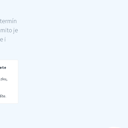
 termín
šmito je
e i
rete
zku,
íte.