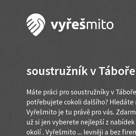
soustružník v Táboře
Máte práci pro soustružníky v Táboře
potřebujete cokoli dalšího? Hledát
Vyřešmito je tu právě pro vás. Zdar
už si jen vyberete nejlepší z nabídek
okolí . Vyřešmito ... levněji a bez firem