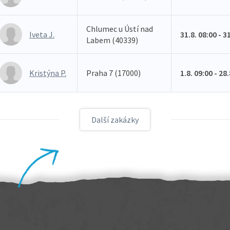
Chlumec u Ústí nad
Iveta J.
31.8. 08:00 - 3
Labem (40339)
Kristýna P.
Praha 7 (17000)
1.8. 09:00 - 28
Další zakázky