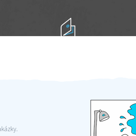
Práci hradíte po výkonu na místě
Odměna po práci
akázky.