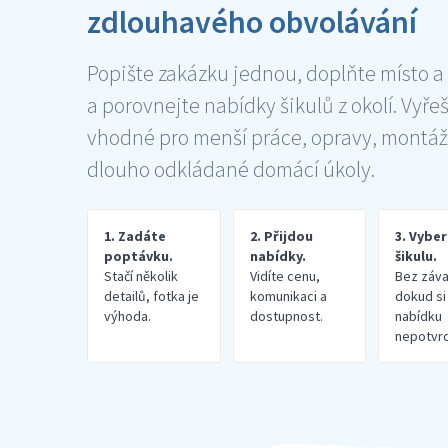
zdlouhavého obvolávání
Popište zakázku jednou, doplňte místo a
a porovnejte nabídky šikulů z okolí. Vyře
vhodné pro menší práce, opravy, montáž
dlouho odkládané domácí úkoly.
1. Zadáte
2. Přijdou
3. Vybe
poptávku.
nabídky.
šikulu.
Stačí několik
Vidíte cenu,
Bez záva
detailů, fotka je
komunikaci a
dokud si
výhoda.
dostupnost.
nabídku
nepotvrd