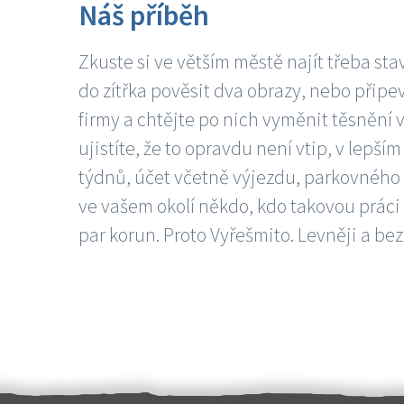
Náš příběh
Zkuste si ve větším městě najít třeba sta
do zítřka pověsit dva obrazy, nebo připev
firmy a chtějte po nich vyměnit těsnění v
ujistíte, že to opravdu není vtip, v lepš
týdnů, účet včetně výjezdu, parkovného a
ve vašem okolí někdo, kdo takovou práci
par korun. Proto Vyřešmito. Levněji a bez