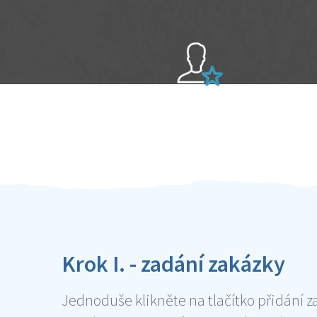
Sami hodnotíte schopnosti šikulů
Ověření šikulové
Krok I. - zadání zakázky
Jednoduše klikněte na tlačítko přidání z