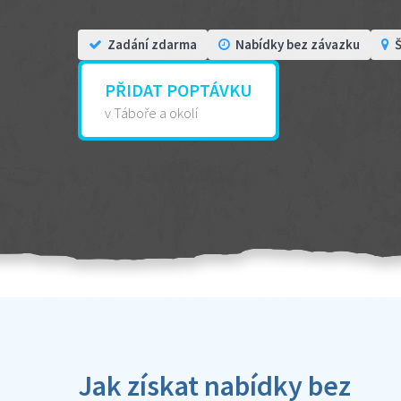
Zadání zdarma
Nabídky bez závazku
Š
PŘIDAT POPTÁVKU
v Táboře a okolí
Jak získat nabídky bez