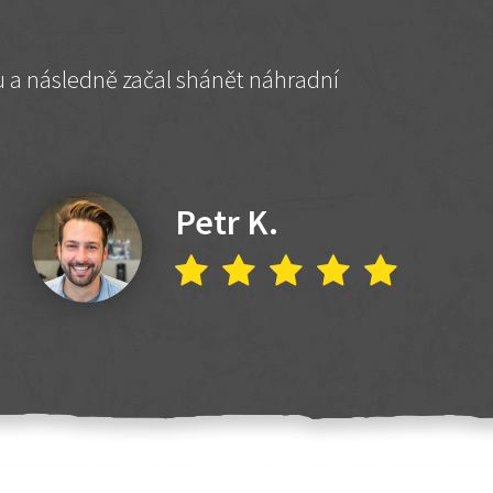
hu a následně začal shánět náhradní
Petr K.