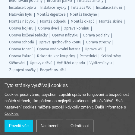
Betonování podlahy
Broušení parket
Instalace antény
Instalace bojleru
Instalace myčky
Instalace WC
Instalace žaluzií
Malování bytu
Montáž digestoře
Montáž kuchyně
Montáž nábytku
Montáž odpadu
Montáž okapů
Montáž skříně
Oprava bojleru
Oprava dveří
Oprava komínu
Oprava kožené sedačky
Oprava nábytku
Oprava podlahy
Oprava schodů
Oprava sprchového koutu
Oprava střechy
Oprava topení
Oprava vodovodní baterie
Oprava WC
Oprava žaluzií
Rekonstrukce koupelny
Řemeslníci
Sekání trávy
Stěhování
Úpravy oděvů
Vyčištění odpadu
Vyklízení bytu
Zapojení pračky
Bezpečnost dětí
Tyto stránky využívají cookies
Cookies používáme, abychom zajistili správné fungování a bezpečnost
Součást skupiny
našich stránek, tím pádem co nejlepší zkušenost při návštěvě. Svá
nastavení cookies můžete později kdykoliv změnit.
Další informace o
Cookies
Povolit vše
Nastavení
Odmítnout