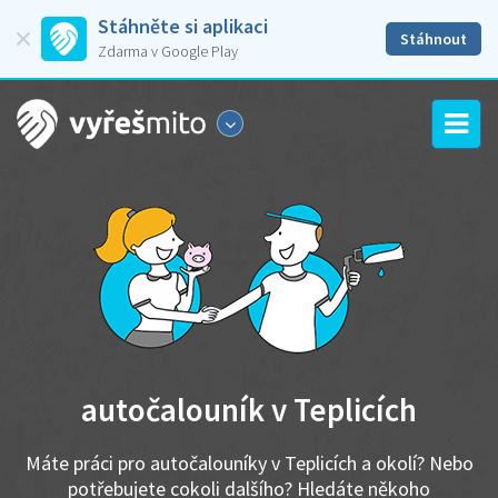
Stáhněte si aplikaci
Stáhnout
Zdarma v Google Play
autočalouník v Teplicích
Máte práci pro autočalouníky v Teplicích a okolí? Nebo
potřebujete cokoli dalšího? Hledáte někoho