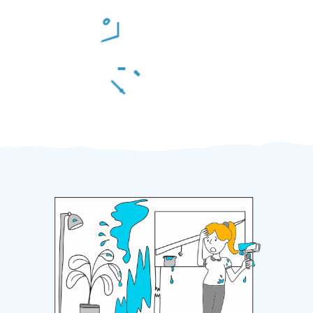
Odměna po práci
Za 2 minuty