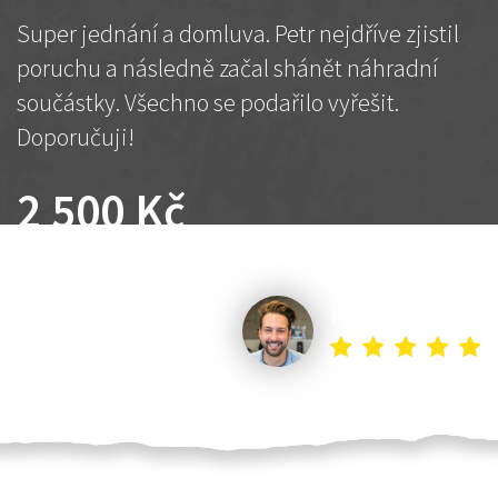
Super jednání a domluva. Petr nejdříve zjistil
poruchu a následně začal shánět náhradní
součástky. Všechno se podařilo vyřešit.
Doporučuji!
2 500 Kč
Dohodnutá cena
Petr K.