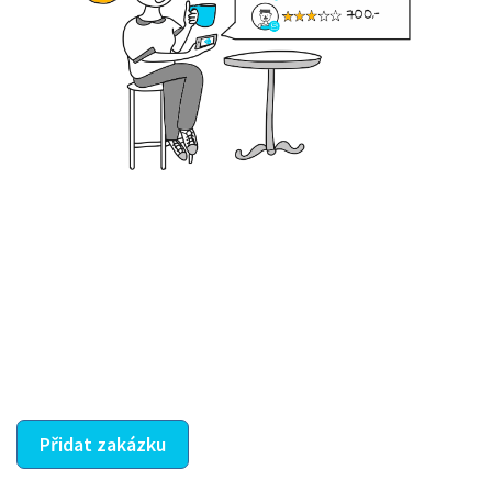
Krok III. - Hodnocení
Vybraný šikula vaše zadání po domluvě a v souladu s
jeho nabídkou vyřeší. Po splnění úkolu mu náleží
dohodnutá odměna. Zda proběhlo vše jak mělo, se
ostatní dozví z vašeho vzájemného hodnocení. A
máte vyřešeno :-)
Přidat zakázku