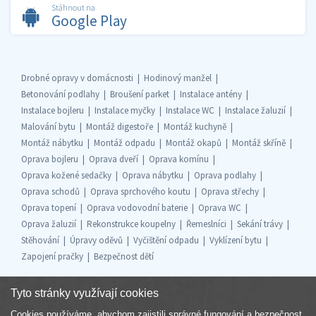
Stáhnout na
Google Play
Drobné opravy v domácnosti
Hodinový manžel
Betonování podlahy
Broušení parket
Instalace antény
Instalace bojleru
Instalace myčky
Instalace WC
Instalace žaluzií
Malování bytu
Montáž digestoře
Montáž kuchyně
Montáž nábytku
Montáž odpadu
Montáž okapů
Montáž skříně
Oprava bojleru
Oprava dveří
Oprava komínu
Oprava kožené sedačky
Oprava nábytku
Oprava podlahy
Oprava schodů
Oprava sprchového koutu
Oprava střechy
Oprava topení
Oprava vodovodní baterie
Oprava WC
Oprava žaluzií
Rekonstrukce koupelny
Řemeslníci
Sekání trávy
Stěhování
Úpravy oděvů
Vyčištění odpadu
Vyklízení bytu
Zapojení pračky
Bezpečnost dětí
Tyto stránky využívají cookies
Cookies používáme, abychom zajistili správné fungování a bezpečnost