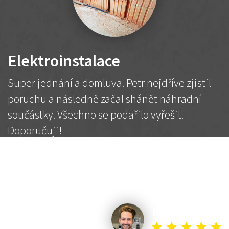
Elektroinstalace
Super jednání a domluva. Petr nejdříve zjistil
poruchu a následně začal shánět náhradní
součástky. Všechno se podařilo vyřešit.
Doporučuji!
2 500 Kč
Dohodnutá cena
Petr K.