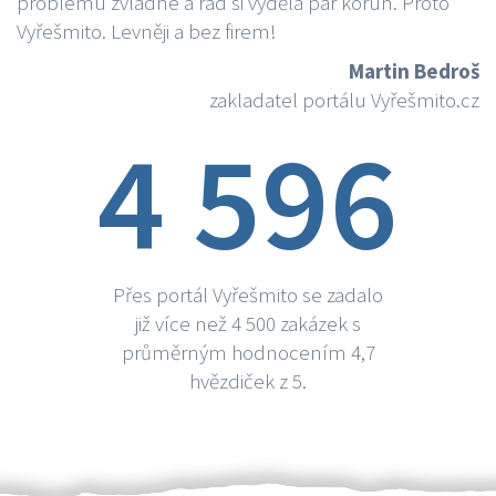
problému zvládne a rád si vydělá par korun. Proto
Vyřešmito. Levněji a bez firem!
Martin Bedroš
zakladatel portálu Vyřešmito.cz
4 596
Přes portál Vyřešmito se zadalo
již více než 4 500 zakázek s
průměrným hodnocením 4,7
hvězdiček z 5.