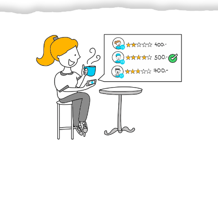
Krok III. - Hodnocení
Vybraný šikula vaše zadání po domluvě a v souladu s
jeho nabídkou vyřeší. Po splnění úkolu mu náleží
dohodnutá odměna. Zda proběhlo vše jak mělo, se