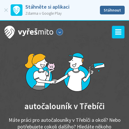
Stáhněte si aplikaci
Stáhnout
Zdarma v Google Play
autočalouník v Třebíči
Máte práci pro autočalouníky v Třebíči a okolí? Nebo
potřebujete cokoli dalšího? Hledáte někoho