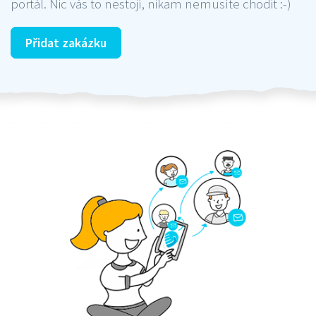
portál. Nic vás to nestojí, nikam nemusíte chodit :-)
Přidat zakázku