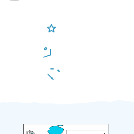
Ověření šikulové
Odměna po práci
Za 2 minuty