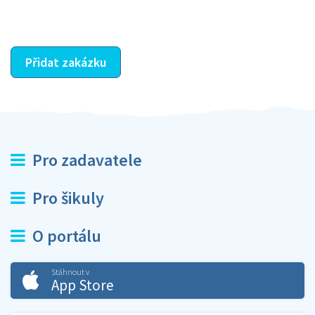
ostatní dozví z vašeho vzájemného hodnocení. A
máte vyřešeno :-)
Přidat zakázku
Pro zadavatele
Pro šikuly
O portálu
Stáhnout v
App Store