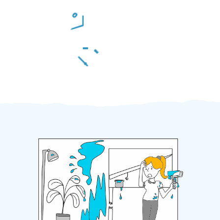
Odměna po práci
Za 2 minuty