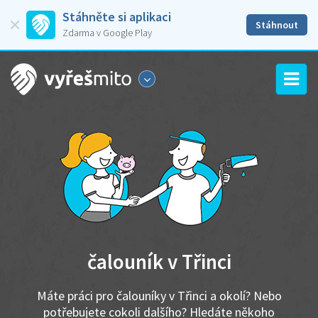
Stáhněte si aplikaci
Stáhnout
Zdarma v Google Play
čalouník v Třinci
Máte práci pro čalouníky v Třinci a okolí? Nebo
potřebujete cokoli dalšího? Hledáte někoho