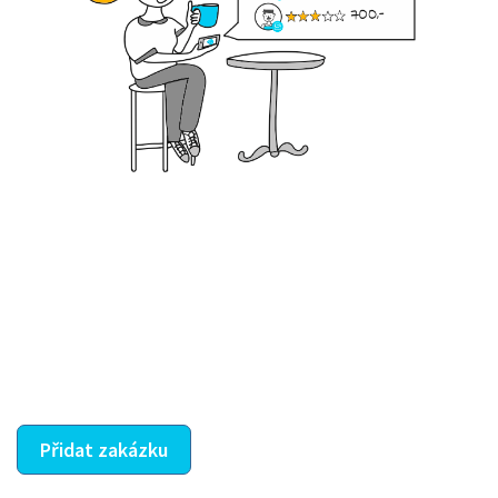
Krok III. - Hodnocení
Vybraný šikula vaše zadání po domluvě a v souladu s
jeho nabídkou vyřeší. Po splnění úkolu mu náleží
dohodnutá odměna. Zda proběhlo vše jak mělo, se
ostatní dozví z vašeho vzájemného hodnocení. A
máte vyřešeno :-)
Přidat zakázku