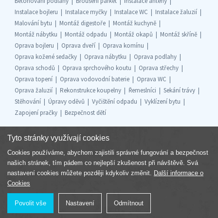
Betonování podlahy
Broušení parket
Instalace antény
Instalace bojleru
Instalace myčky
Instalace WC
Instalace žaluzií
Malování bytu
Montáž digestoře
Montáž kuchyně
Montáž nábytku
Montáž odpadu
Montáž okapů
Montáž skříně
Oprava bojleru
Oprava dveří
Oprava komínu
Oprava kožené sedačky
Oprava nábytku
Oprava podlahy
Oprava schodů
Oprava sprchového koutu
Oprava střechy
Oprava topení
Oprava vodovodní baterie
Oprava WC
Oprava žaluzií
Rekonstrukce koupelny
Řemeslníci
Sekání trávy
Stěhování
Úpravy oděvů
Vyčištění odpadu
Vyklízení bytu
Zapojení pračky
Bezpečnost dětí
Tyto stránky využívají cookies
Cookies používáme, abychom zajistili správné fungování a bezpečnost
Součást skupiny
našich stránek, tím pádem co nejlepší zkušenost při návštěvě. Svá
nastavení cookies můžete později kdykoliv změnit.
Další informace o
Cookies
Povolit vše
Nastavení
Odmítnout