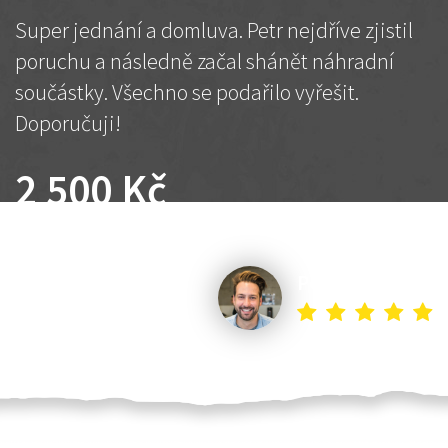
Super jednání a domluva. Petr nejdříve zjistil
poruchu a následně začal shánět náhradní
součástky. Všechno se podařilo vyřešit.
Doporučuji!
2 500 Kč
Dohodnutá cena
Petr K.