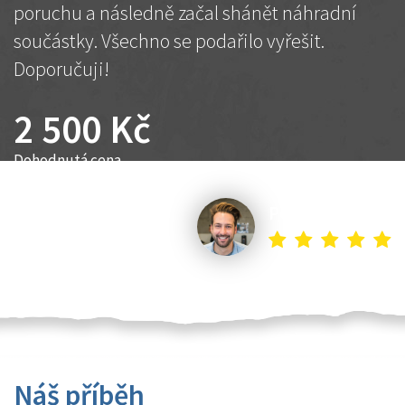
poruchu a následně začal shánět náhradní
součástky. Všechno se podařilo vyřešit.
Doporučuji!
2 500 Kč
Dohodnutá cena
Petr K.
Náš příběh