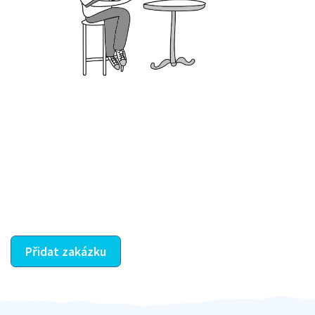
Krok III. - Hodnocení
Vybraný šikula vaše zadání po domluvě a v souladu s
jeho nabídkou vyřeší. Po splnění úkolu mu náleží
dohodnutá odměna. Zda proběhlo vše jak mělo, se
ostatní dozví z vašeho vzájemného hodnocení. A
máte vyřešeno :-)
Přidat zakázku