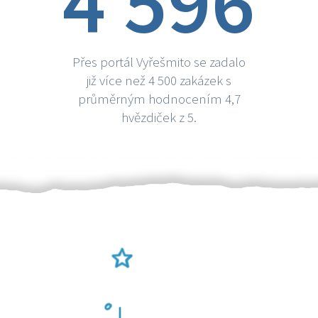
4 596
Přes portál Vyřešmito se zadalo
již více než 4 500 zakázek s
průměrným hodnocením 4,7
hvězdiček z 5.
Ověření šikulové
Odměna po práci