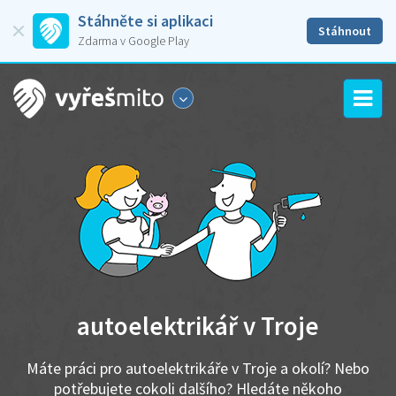
Stáhněte si aplikaci
Stáhnout
Zdarma v Google Play
autoelektrikář v Troje
Máte práci pro autoelektrikáře v Troje a okolí? Nebo
potřebujete cokoli dalšího? Hledáte někoho