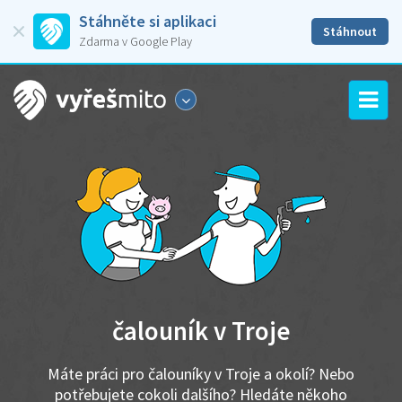
Stáhněte si aplikaci
Stáhnout
Zdarma v Google Play
čalouník v Troje
Máte práci pro čalouníky v Troje a okolí? Nebo
potřebujete cokoli dalšího? Hledáte někoho