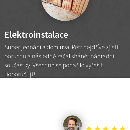
Elektroinstalace
Super jednání a domluva. Petr nejdříve zjistil
poruchu a následně začal shánět náhradní
součástky. Všechno se podařilo vyřešit.
Doporučuji!
2 500 Kč
Dohodnutá cena
Petr K.