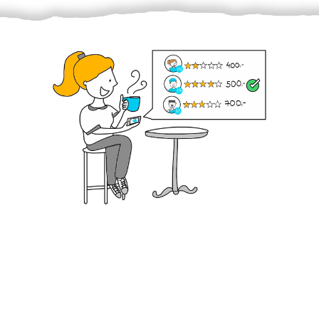
Krok III. - Hodnocení
Vybraný šikula vaše zadání po domluvě a v souladu s
jeho nabídkou vyřeší. Po splnění úkolu mu náleží
dohodnutá odměna. Zda proběhlo vše jak mělo, se