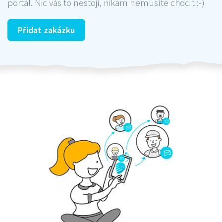
portál. Nic vás to nestojí, nikam nemusíte chodit :-)
Přidat zakázku