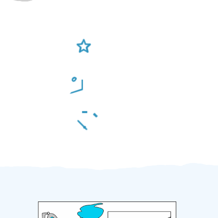
Ověření šikulové
Odměna po práci
Za 2 minuty