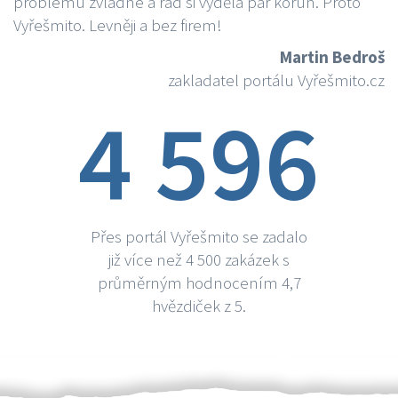
problému zvládne a rád si vydělá par korun. Proto
Vyřešmito. Levněji a bez firem!
Martin Bedroš
zakladatel portálu Vyřešmito.cz
4 596
Přes portál Vyřešmito se zadalo
již více než 4 500 zakázek s
průměrným hodnocením 4,7
hvězdiček z 5.