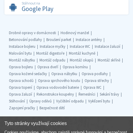
Stáhnout na
Google Play
Drobné opravy v domácnosti
Hodinový manžel
Betonování podlahy
Broušení parket
Instalace antény
Instalace bojleru
Instalace myčky
Instalace WC
Instalace žaluzií
Malování bytu
Montáž digestoře
Montáž kuchyně
Montáž nábytku
Montáž odpadu
Montáž okapů
Montáž skříně
Oprava bojleru
Oprava dveří
Oprava komínu
Oprava kožené sedačky
Oprava nábytku
Oprava podlahy
Oprava schodů
Oprava sprchového koutu
Oprava střechy
Oprava topení
Oprava vodovodní baterie
Oprava WC
Oprava žaluzií
Rekonstrukce koupelny
Řemeslníci
Sekání trávy
Stěhování
Úpravy oděvů
Vyčištění odpadu
Vyklízení bytu
Zapojení pračky
Bezpečnost dětí
Tyto stránky využívají cookies
Cookies používáme, abychom zajistili správné fungování a bezpečnost