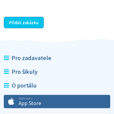
ostatní dozví z vašeho vzájemného hodnocení. A
máte vyřešeno :-)
Přidat zakázku
Pro zadavatele
Pro šikuly
O portálu
Stáhnout v
App Store