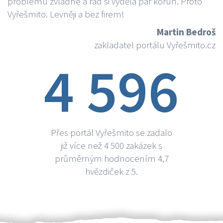
problému zvládne a rád si vydělá par korun. Proto
Vyřešmito. Levněji a bez firem!
Martin Bedroš
zakladatel portálu Vyřešmito.cz
4 596
Přes portál Vyřešmito se zadalo
již více než 4 500 zakázek s
průměrným hodnocením 4,7
hvězdiček z 5.