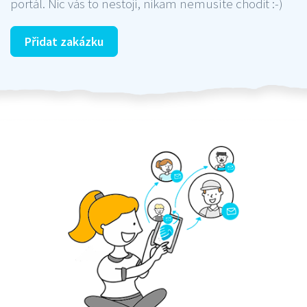
portál. Nic vás to nestojí, nikam nemusíte chodit :-)
Přidat zakázku