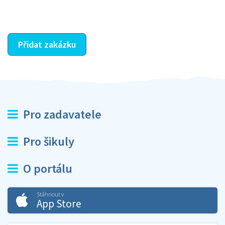
ostatní dozví z vašeho vzájemného hodnocení. A
máte vyřešeno :-)
Přidat zakázku
Pro zadavatele
Pro šikuly
O portálu
Stáhnout v
App Store