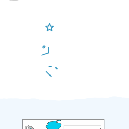
Ověření šikulové
Odměna po práci
Za 2 minuty