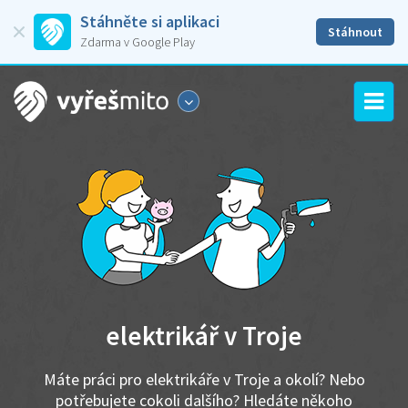
Stáhněte si aplikaci
Stáhnout
Zdarma v Google Play
elektrikář v Troje
Máte práci pro elektrikáře v Troje a okolí? Nebo
potřebujete cokoli dalšího? Hledáte někoho