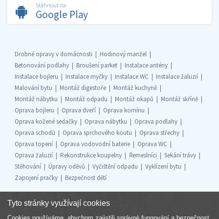
Stáhnout na
Google Play
Drobné opravy v domácnosti
Hodinový manžel
Betonování podlahy
Broušení parket
Instalace antény
Instalace bojleru
Instalace myčky
Instalace WC
Instalace žaluzií
Malování bytu
Montáž digestoře
Montáž kuchyně
Montáž nábytku
Montáž odpadu
Montáž okapů
Montáž skříně
Oprava bojleru
Oprava dveří
Oprava komínu
Oprava kožené sedačky
Oprava nábytku
Oprava podlahy
Oprava schodů
Oprava sprchového koutu
Oprava střechy
Oprava topení
Oprava vodovodní baterie
Oprava WC
Oprava žaluzií
Rekonstrukce koupelny
Řemeslníci
Sekání trávy
Stěhování
Úpravy oděvů
Vyčištění odpadu
Vyklízení bytu
Zapojení pračky
Bezpečnost dětí
Tyto stránky využívají cookies
Cookies používáme, abychom zajistili správné fungování a bezpečnost