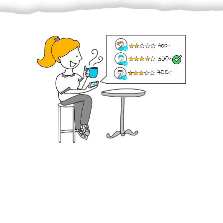
Krok III. - Hodnocení
Vybraný šikula vaše zadání po domluvě a v souladu s
jeho nabídkou vyřeší. Po splnění úkolu mu náleží
dohodnutá odměna. Zda proběhlo vše jak mělo, se