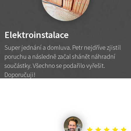
Elektroinstalace
Super jednání a domluva. Petr nejdříve zjistil
poruchu a následně začal shánět náhradní
součástky. Všechno se podařilo vyřešit.
Doporučuji!
2 500 Kč
Dohodnutá cena
Petr K.