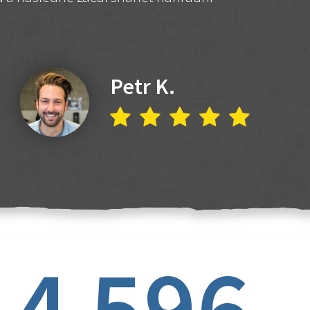
Petr K.
4 596