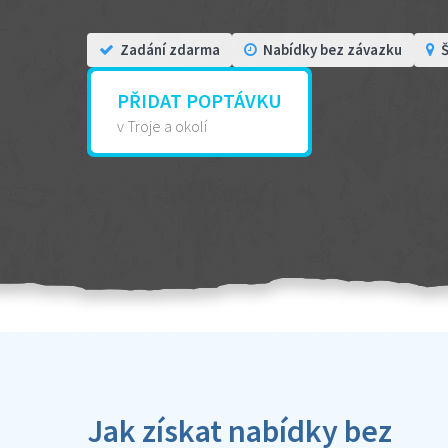
Zadání zdarma
Nabídky bez závazku
Š
PŘIDAT POPTÁVKU
v Troje a okolí
Jak získat nabídky bez