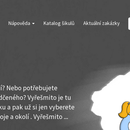
Nápověda
Katalog šikulů
Aktuální zakázky
olí? Nebo potřebujete
dčeného? Vyřešmito je tu
u a pak už si jen vyberete
je a okolí . Vyřešmito ...