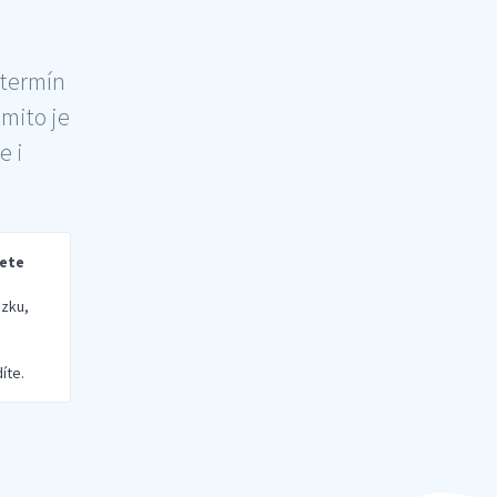
 termín
šmito je
e i
rete
zku,
íte.