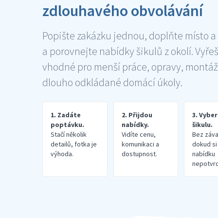
zdlouhavého obvolávání
Popište zakázku jednou, doplňte místo a
a porovnejte nabídky šikulů z okolí. Vyře
vhodné pro menší práce, opravy, montáž
dlouho odkládané domácí úkoly.
1. Zadáte
2. Přijdou
3. Vybe
poptávku.
nabídky.
šikulu.
Stačí několik
Vidíte cenu,
Bez záva
detailů, fotka je
komunikaci a
dokud si
výhoda.
dostupnost.
nabídku
nepotvrd