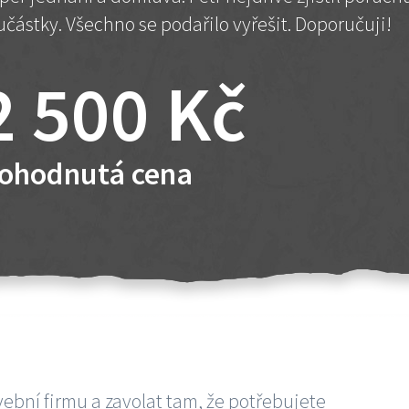
učástky. Všechno se podařilo vyřešit. Doporučuji!
2 500 Kč
ohodnutá cena
vební firmu a zavolat tam, že potřebujete