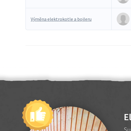
Výměna elektrokotle a bojleru
E
Su