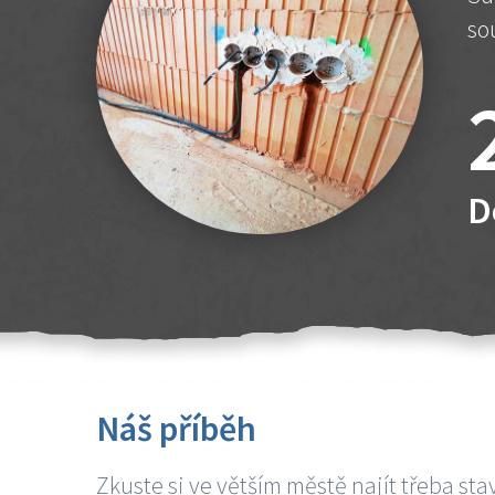
so
D
Náš příběh
Zkuste si ve větším městě najít třeba sta