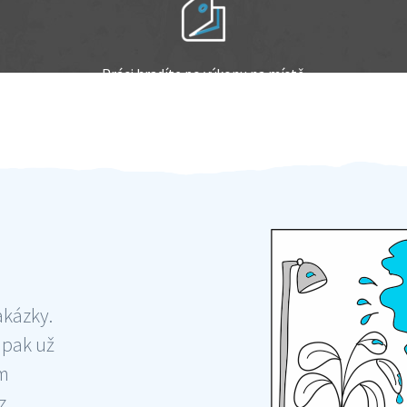
Práci hradíte po výkonu na místě
Odměna po práci
akázky.
 pak už
ám
 ,