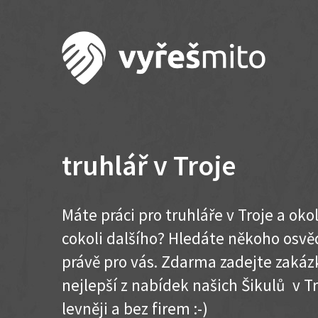
truhlář v Troje
Máte práci pro truhláře v Troje a ok
cokoli dalšího? Hledáte někoho osvě
právě pro vás. Zdarma zadejte zakázk
nejlepší z nabídek našich Šikulů v Tro
levněji a bez firem :-)