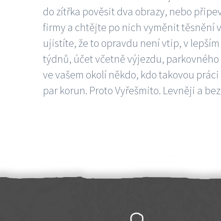
do zítřka pověsit dva obrazy, nebo připev
firmy a chtějte po nich vyměnit těsnění v
ujistíte, že to opravdu není vtip, v lepš
týdnů, účet včetně výjezdu, parkovného a
ve vašem okolí někdo, kdo takovou práci
par korun. Proto Vyřešmito. Levněji a bez