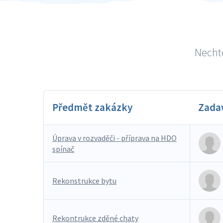
Nechte
Předmět zakázky
Zada
Úprava v rozvaděči - příprava na HDO
spínač
Rekonstrukce bytu
Rekontrukce zděné chaty