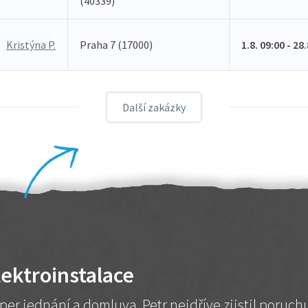
(40339)
Kristýna P.
Praha 7 (17000)
1.8. 09:00 - 28
Další zakázky
lektroinstalace
per jednání a domluva. Petr nejdříve zjistil poruc