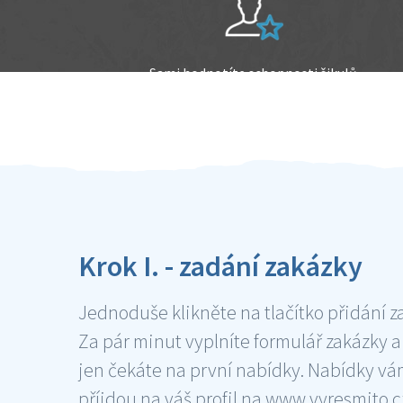
Sami hodnotíte schopnosti šikulů
Ověření šikulové
Krok I. - zadání zakázky
Jednoduše klikněte na tlačítko přidání z
Za pár minut vyplníte formulář zakázky a
jen čekáte na první nabídky. Nabídky v
příjdou na váš profil na www.vyresmito.cz