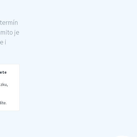
 termín
šmito je
e i
rete
zku,
íte.