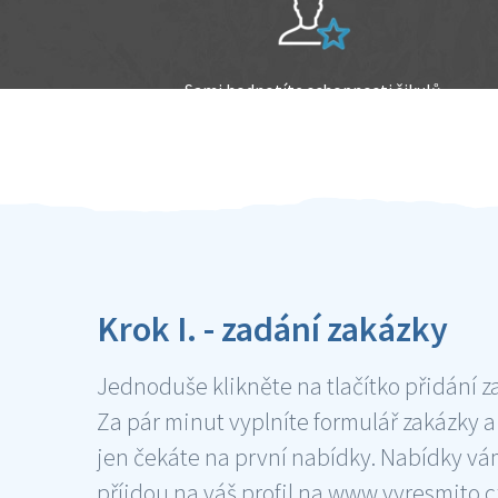
Sami hodnotíte schopnosti šikulů
Ověření šikulové
Krok I. - zadání zakázky
Jednoduše klikněte na tlačítko přidání z
Za pár minut vyplníte formulář zakázky a
jen čekáte na první nabídky. Nabídky v
příjdou na váš profil na www.vyresmito.cz