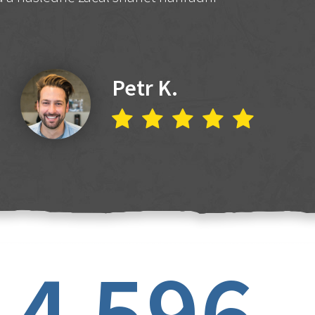
Petr K.
4 596