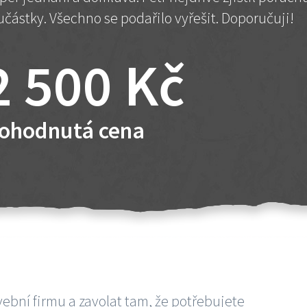
učástky. Všechno se podařilo vyřešit. Doporučuji!
2 500 Kč
ohodnutá cena
vební firmu a zavolat tam, že potřebujete