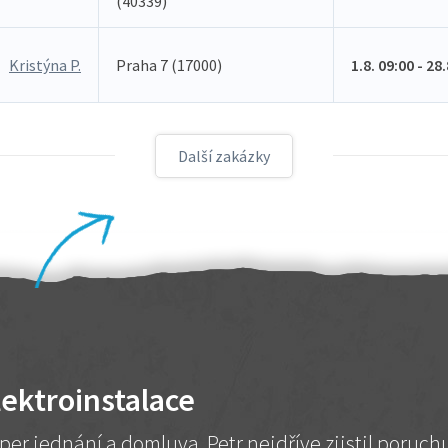
(40339)
Kristýna P.
Praha 7 (17000)
1.8. 09:00 - 28
Další zakázky
lektroinstalace
per jednání a domluva. Petr nejdříve zjistil poruc