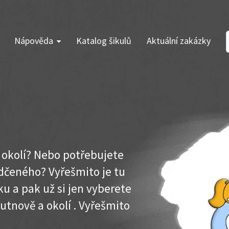
Nápověda
Katalog šikulů
Aktuální zakázky
a okolí? Nebo potřebujete
dčeného? Vyřešmito je tu
u a pak už si jen vyberete
rutnově a okolí . Vyřešmito