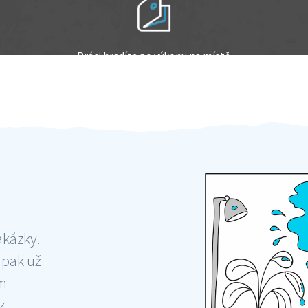
Práci hradíte po výkonu na místě
Odměna po práci
akázky.
 pak už
ám
 ,