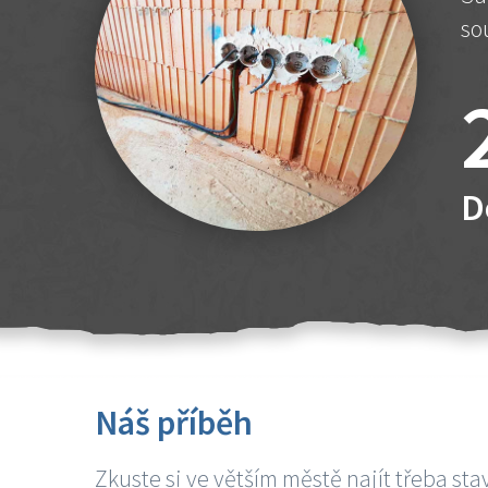
so
D
Náš příběh
Zkuste si ve větším městě najít třeba sta