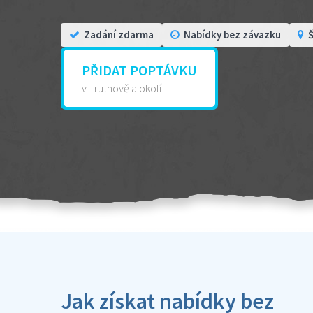
Zadání zdarma
Nabídky bez závazku
Š
PŘIDAT POPTÁVKU
v Trutnově a okolí
Jak získat nabídky bez