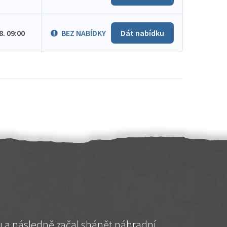
.8. 09:00
BEZ NABÍDKY
Dát nabídku
hu a následně začal shánět náhradní