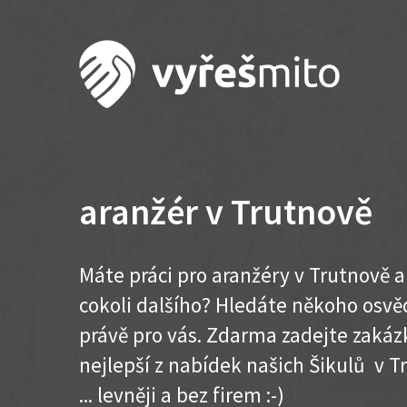
aranžér v Trutnově
Máte práci pro aranžéry v Trutnově 
cokoli dalšího? Hledáte někoho osvě
právě pro vás. Zdarma zadejte zakázk
nejlepší z nabídek našich Šikulů v T
... levněji a bez firem :-)