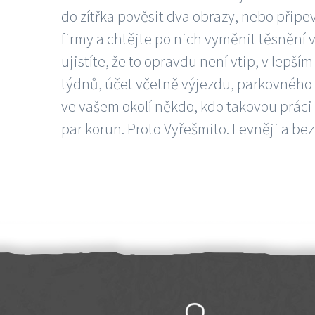
do zítřka pověsit dva obrazy, nebo připev
firmy a chtějte po nich vyměnit těsnění v
ujistíte, že to opravdu není vtip, v lepš
týdnů, účet včetně výjezdu, parkovného a
ve vašem okolí někdo, kdo takovou práci
par korun. Proto Vyřešmito. Levněji a bez