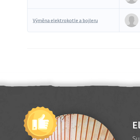
Výměna elektrokotle a bojleru
E
Su