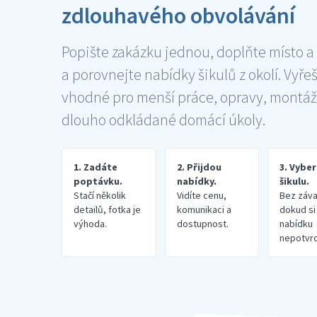
zdlouhavého obvolávání
Popište zakázku jednou, doplňte místo a
a porovnejte nabídky šikulů z okolí. Vyře
vhodné pro menší práce, opravy, montáž
dlouho odkládané domácí úkoly.
1. Zadáte
2. Přijdou
3. Vybe
poptávku.
nabídky.
šikulu.
Stačí několik
Vidíte cenu,
Bez záva
detailů, fotka je
komunikaci a
dokud si
výhoda.
dostupnost.
nabídku
nepotvrd