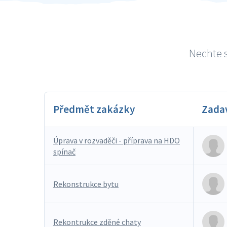
Nechte s
Předmět zakázky
Zada
Úprava v rozvaděči - příprava na HDO
spínač
Rekonstrukce bytu
Rekontrukce zděné chaty