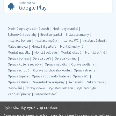
Stáhnout na
Google Play
Drobné opravy v domácnosti
Hodinový manžel
Betonování podlahy
Broušení parket
Instalace antény
Instalace bojleru
Instalace myčky
Instalace WC
Instalace žaluzií
Malování bytu
Montáž digestoře
Montáž kuchyně
Montáž nábytku
Montáž odpadu
Montáž okapů
Montáž skříně
Oprava bojleru
Oprava dveří
Oprava komínu
Oprava kožené sedačky
Oprava nábytku
Oprava podlahy
Oprava schodů
Oprava sprchového koutu
Oprava střechy
Oprava topení
Oprava vodovodní baterie
Oprava WC
Oprava žaluzií
Rekonstrukce koupelny
Řemeslníci
Sekání trávy
Stěhování
Úpravy oděvů
Vyčištění odpadu
Vyklízení bytu
Zapojení pračky
Bezpečnost dětí
Tyto stránky využívají cookies
Cookies používáme, abychom zajistili správné fungování a bezpečnost