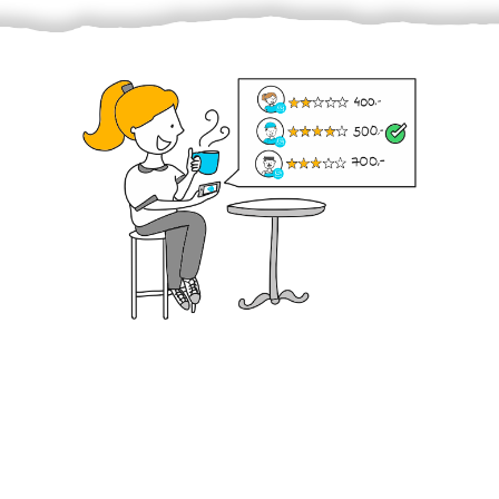
Krok III. - Hodnocení
Vybraný šikula vaše zadání po domluvě a v souladu s
jeho nabídkou vyřeší. Po splnění úkolu mu náleží
dohodnutá odměna. Zda proběhlo vše jak mělo, se