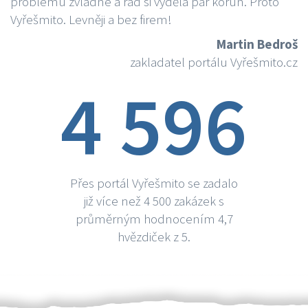
problému zvládne a rád si vydělá par korun. Proto
Vyřešmito. Levněji a bez firem!
Martin Bedroš
zakladatel portálu Vyřešmito.cz
4 596
Přes portál Vyřešmito se zadalo
již více než 4 500 zakázek s
průměrným hodnocením 4,7
hvězdiček z 5.