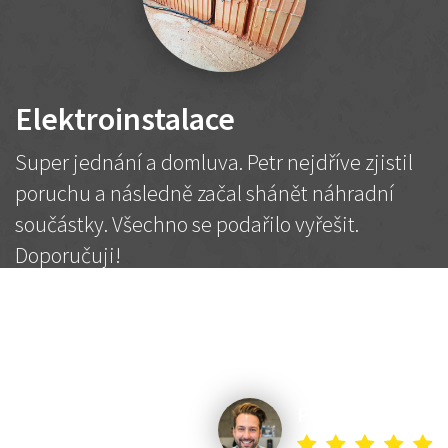
Elektroinstalace
Super jednání a domluva. Petr nejdříve zjistil
poruchu a následně začal shánět náhradní
součástky. Všechno se podařilo vyřešit.
Doporučuji!
2 500 Kč
Dohodnutá cena
Petr K.