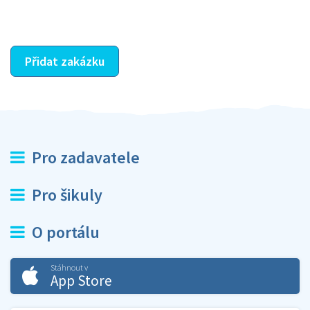
ostatní dozví z vašeho vzájemného hodnocení. A
máte vyřešeno :-)
Přidat zakázku
Pro zadavatele
Pro šikuly
O portálu
Stáhnout v
App Store