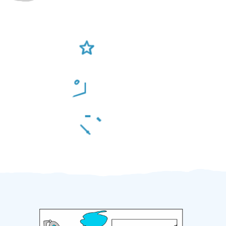
Ověření šikulové
Odměna po práci
Za 2 minuty