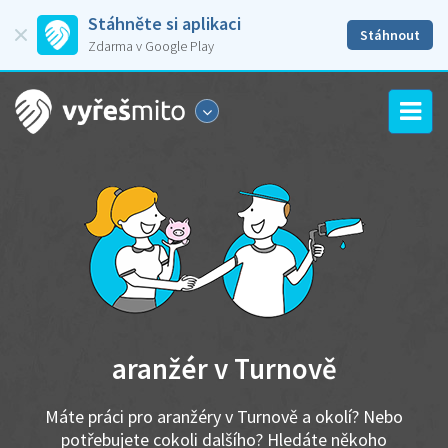
Stáhněte si aplikaci
Stáhnout
Zdarma v Google Play
aranžér v Turnově
Máte práci pro aranžéry v Turnově a okolí? Nebo
potřebujete cokoli dalšího? Hledáte někoho