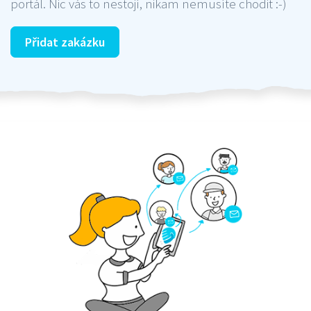
portál. Nic vás to nestojí, nikam nemusíte chodit :-)
Přidat zakázku