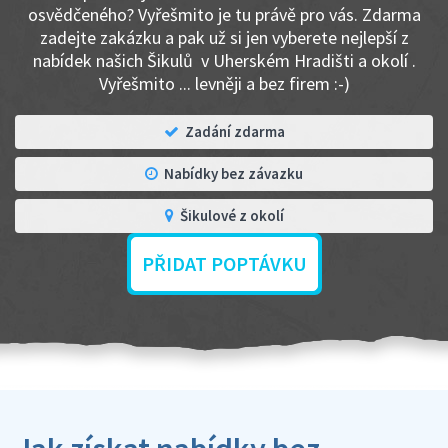
osvědčeného? Vyřešmito je tu právě pro vás. Zdarma
zadejte zakázku a pak už si jen vyberete nejlepší z
nabídek našich Šikulů v Uherském Hradišti a okolí .
Vyřešmito ... levněji a bez firem :-)
Zadání zdarma
Nabídky bez závazku
Šikulové z okolí
PŘIDAT POPTÁVKU