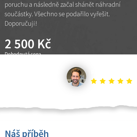
poruchu a následně začal shánět náhradní
součástky. Všechno se podařilo vyřešit.
Doporučuji!
2 500 Kč
Dohodnutá cena
Petr K.
Náš příběh