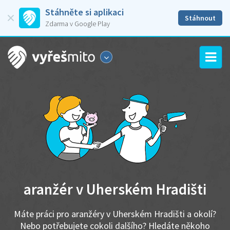
Stáhněte si aplikaci
Stáhnout
Zdarma v Google Play
aranžér v Uherském Hradišti
Máte práci pro aranžéry v Uherském Hradišti a okolí?
Nebo potřebujete cokoli dalšího? Hledáte někoho