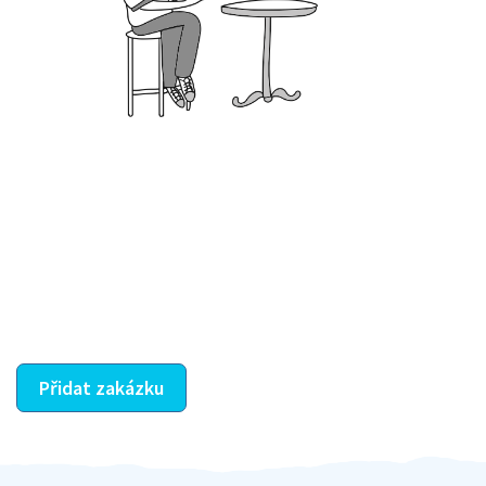
Krok III. - Hodnocení
Vybraný šikula vaše zadání po domluvě a v souladu s
jeho nabídkou vyřeší. Po splnění úkolu mu náleží
dohodnutá odměna. Zda proběhlo vše jak mělo, se
ostatní dozví z vašeho vzájemného hodnocení. A
máte vyřešeno :-)
Přidat zakázku