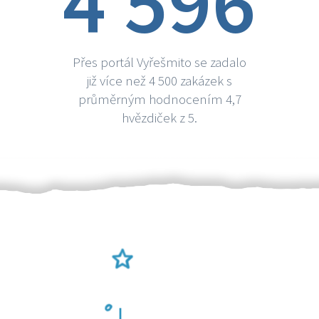
4 596
Přes portál Vyřešmito se zadalo
již více než 4 500 zakázek s
průměrným hodnocením 4,7
hvězdiček z 5.
Ověření šikulové
Odměna po práci