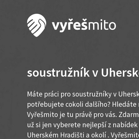
soustružník v Uhersk
Máte práci pro soustružníky v Uhers
potřebujete cokoli dalšího? Hledát
Vyřešmito je tu právě pro vás. Zdar
už si jen vyberete nejlepší z nabídek
Uherském Hradišti a okolí . Vyřešmito .