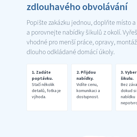
zdlouhavého obvolávání
Popište zakázku jednou, doplňte místo a
a porovnejte nabídky šikulů z okolí. Vyře
vhodné pro menší práce, opravy, montáž
dlouho odkládané domácí úkoly.
1. Zadáte
2. Přijdou
3. Vybe
poptávku.
nabídky.
šikulu.
Stačí několik
Vidíte cenu,
Bez záva
detailů, fotka je
komunikaci a
dokud si
výhoda.
dostupnost.
nabídku
nepotvrd