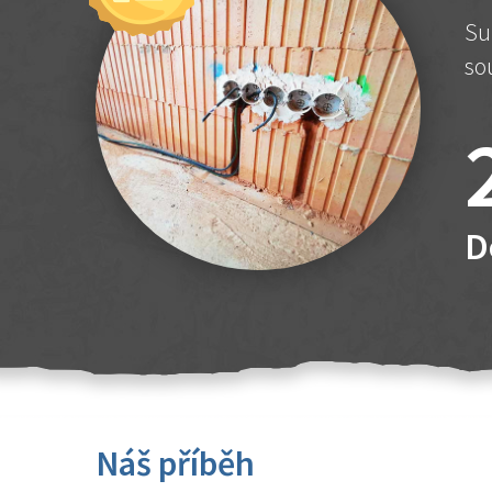
Su
so
D
Náš příběh