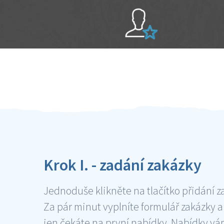
Sami hodnotíte schopnosti šikulů
Ověření šikulové
Krok I. - zadání zakázky
Jednoduše klikněte na tlačítko přidání z
Za pár minut vyplníte formulář zakázky a
jen čekáte na první nabídky. Nabídky v