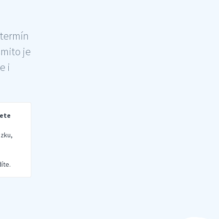
 termín
šmito je
e i
rete
zku,
íte.