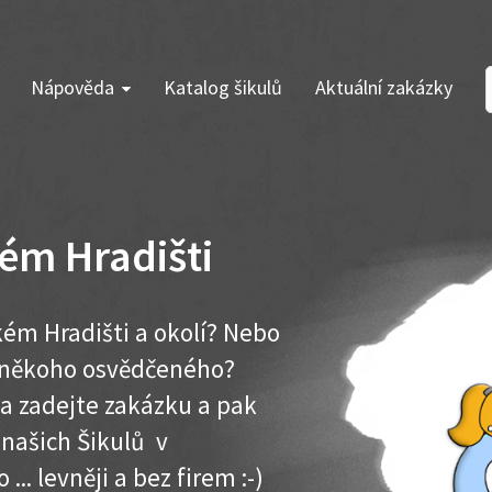
Nápověda
Katalog šikulů
Aktuální zakázky
ém Hradišti
kém Hradišti a okolí? Nebo
e někoho osvědčeného?
ma zadejte zakázku a pak
 našich Šikulů v
.. levněji a bez firem :-)