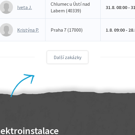
Chlumec u Ústí nad
Iveta J.
31.8. 08:00 - 3
Labem (40339)
Kristýna P.
Praha 7 (17000)
1.8. 09:00 - 28
Další zakázky
lektroinstalace