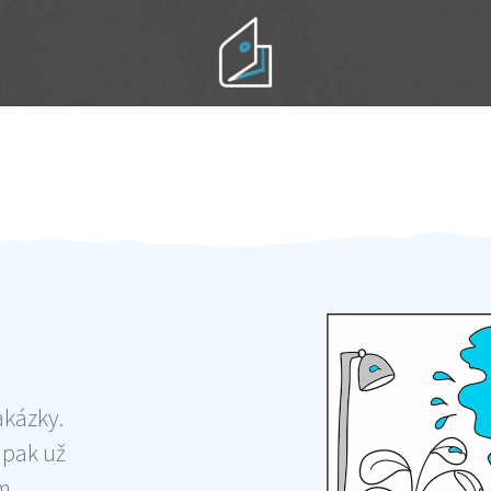
Práci hradíte po výkonu na místě
Odměna po práci
akázky.
 pak už
ám