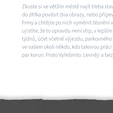
Zkuste si ve větším městě najít třeba sta
do zítřka pověsit dva obrazy, nebo připev
firmy a chtějte po nich vyměnit těsnění v
ujistíte, že to opravdu není vtip, v lepš
týdnů, účet včetně výjezdu, parkovného a
ve vašem okolí někdo, kdo takovou práci
par korun. Proto Vyřešmito. Levněji a bez