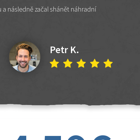
hu a následně začal shánět náhradní
Petr K.