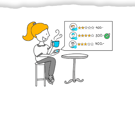
Krok III. - Hodnocení
Vybraný šikula vaše zadání po domluvě a v souladu s
jeho nabídkou vyřeší. Po splnění úkolu mu náleží
dohodnutá odměna. Zda proběhlo vše jak mělo, se