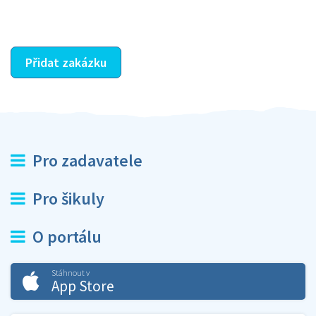
ostatní dozví z vašeho vzájemného hodnocení. A
máte vyřešeno :-)
Přidat zakázku
Pro zadavatele
Pro šikuly
O portálu
Stáhnout v
App Store