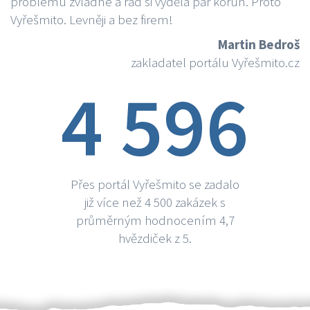
problému zvládne a rád si vydělá par korun. Proto
Vyřešmito. Levněji a bez firem!
Martin Bedroš
zakladatel portálu Vyřešmito.cz
4 596
Přes portál Vyřešmito se zadalo
již více než 4 500 zakázek s
průměrným hodnocením 4,7
hvězdiček z 5.