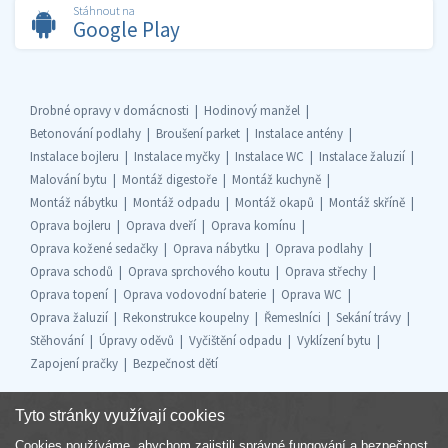
Stáhnout na
Google Play
Drobné opravy v domácnosti
Hodinový manžel
Betonování podlahy
Broušení parket
Instalace antény
Instalace bojleru
Instalace myčky
Instalace WC
Instalace žaluzií
Malování bytu
Montáž digestoře
Montáž kuchyně
Montáž nábytku
Montáž odpadu
Montáž okapů
Montáž skříně
Oprava bojleru
Oprava dveří
Oprava komínu
Oprava kožené sedačky
Oprava nábytku
Oprava podlahy
Oprava schodů
Oprava sprchového koutu
Oprava střechy
Oprava topení
Oprava vodovodní baterie
Oprava WC
Oprava žaluzií
Rekonstrukce koupelny
Řemeslníci
Sekání trávy
Stěhování
Úpravy oděvů
Vyčištění odpadu
Vyklízení bytu
Zapojení pračky
Bezpečnost dětí
Tyto stránky využívají cookies
Cookies používáme, abychom zajistili správné fungování a bezpečnost