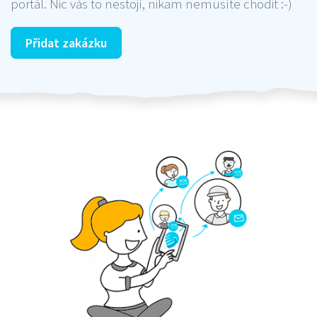
portál. Nic vás to nestojí, nikam nemusíte chodit :-)
Přidat zakázku