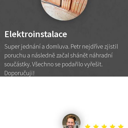
Elektroinstalace
Super jednání a domluva. Petr nejdříve zjistil
poruchu a následně začal shánět náhradní
součástky. Všechno se podařilo vyřešit.
Doporučuji!
2 500 Kč
Dohodnutá cena
Petr K.