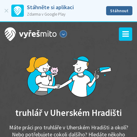
Stáhněte si aplikaci
Stáhnout
Zdarma v Google Play
truhlář v Uherském Hradišti
Máte práci pro truhláře v Uherském Hradišti a okolí?
Nebo potřebujete cokoli dalšího? Hledáte někoho