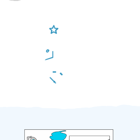
Ověření šikulové
Odměna po práci
Za 2 minuty