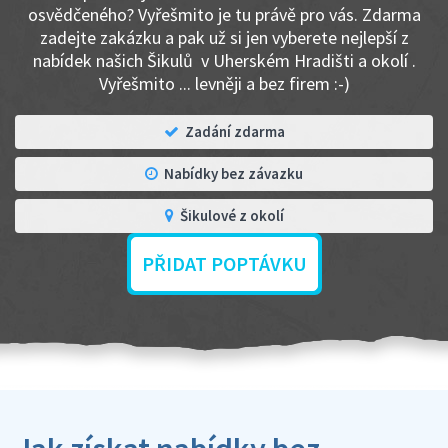
osvědčeného? Vyřešmito je tu právě pro vás. Zdarma
zadejte zakázku a pak už si jen vyberete nejlepší z
nabídek našich Šikulů v Uherském Hradišti a okolí .
Vyřešmito ... levněji a bez firem :-)
Zadání zdarma
Nabídky bez závazku
Šikulové z okolí
PŘIDAT POPTÁVKU