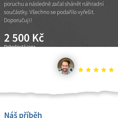
poruchu a následně začal shánět náhradní
součástky. Všechno se podařilo vyřešit.
Doporučuji!
2 500 Kč
Dohodnutá cena
Petr K.
Náš příběh