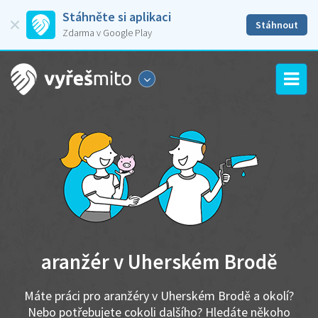
Stáhněte si aplikaci
Stáhnout
Zdarma v Google Play
aranžér v Uherském Brodě
Máte práci pro aranžéry v Uherském Brodě a okolí?
Nebo potřebujete cokoli dalšího? Hledáte někoho