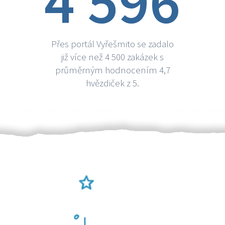
4 596
Přes portál Vyřešmito se zadalo
již více než 4 500 zakázek s
průměrným hodnocením 4,7
hvězdiček z 5.
Ověření šikulové
Odměna po práci