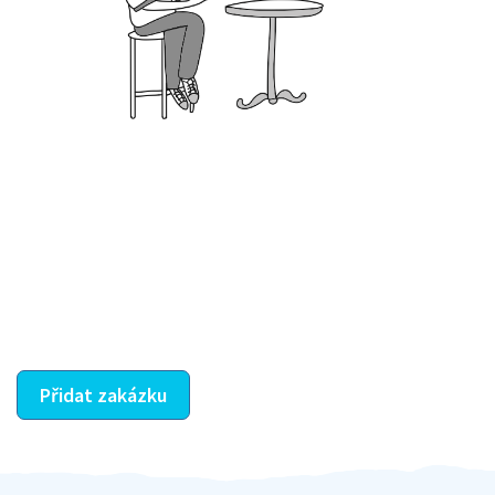
Krok III. - Hodnocení
Vybraný šikula vaše zadání po domluvě a v souladu s
jeho nabídkou vyřeší. Po splnění úkolu mu náleží
dohodnutá odměna. Zda proběhlo vše jak mělo, se
ostatní dozví z vašeho vzájemného hodnocení. A
máte vyřešeno :-)
Přidat zakázku