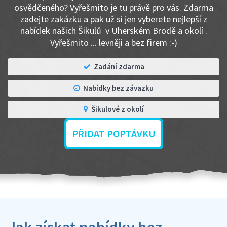
osvědčeného? Vyřešmito je tu právě pro vás. Zdarma
zadejte zakázku a pak už si jen vyberete nejlepší z
nabídek našich Šikulů v Uherském Brodě a okolí .
Vyřešmito ... levněji a bez firem :-)
Zadání zdarma
Nabídky bez závazku
Šikulové z okolí
PŘIDAT POPTÁVKU