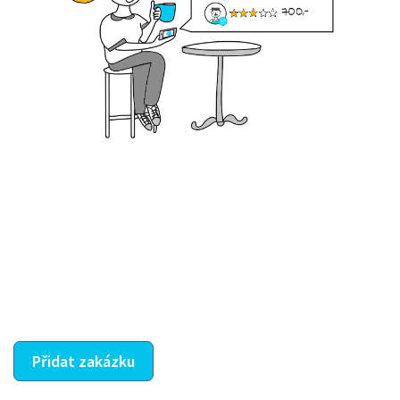
Krok III. - Hodnocení
Vybraný šikula vaše zadání po domluvě a v souladu s
jeho nabídkou vyřeší. Po splnění úkolu mu náleží
dohodnutá odměna. Zda proběhlo vše jak mělo, se
ostatní dozví z vašeho vzájemného hodnocení. A
máte vyřešeno :-)
Přidat zakázku