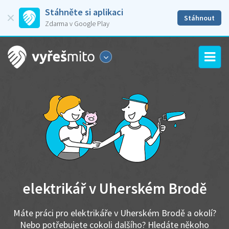
Stáhněte si aplikaci
Stáhnout
Zdarma v Google Play
elektrikář v Uherském Brodě
Máte práci pro elektrikáře v Uherském Brodě a okolí?
Nebo potřebujete cokoli dalšího? Hledáte někoho