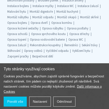
Betonování podlahy
Broušení parket
Instalace antény
Instalace bojleru
Instalace myčky
Instalace WC
Instalace žaluzií
Malování bytu
Montáž digestoře
Montáž kuchyně
Montáž nábytku
Montáž odpadu
Montáž okapů
Montáž skříně
Oprava bojleru
Oprava dveří
Oprava komínu
Oprava kožené sedačky
Oprava nábytku
Oprava podlahy
Oprava schodů
Oprava sprchového koutu
Oprava střechy
Oprava topení
Oprava vodovodní baterie
Oprava WC
Oprava žaluzií
Rekonstrukce koupelny
Řemeslníci
Sekání trávy
Stěhování
Úpravy oděvů
Vyčištění odpadu
Vyklízení bytu
Zapojení pračky
Bezpečnost dětí
Tyto stránky využívají cookies
Cookies používáme, abychom zajistili správné fungování a bezpečnost
Součást skupiny
našich stránek, tím pádem co nejlepší zkušenost při návštěvě. Svá
nastavení cookies můžete později kdykoliv změnit.
Další informace o
Cookies
Povolit vše
Nastavení
Odmítnout