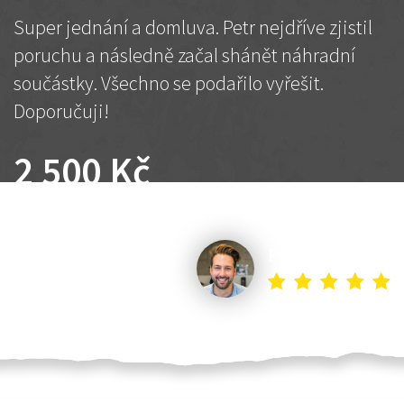
Super jednání a domluva. Petr nejdříve zjistil
poruchu a následně začal shánět náhradní
součástky. Všechno se podařilo vyřešit.
Doporučuji!
2 500 Kč
Dohodnutá cena
Petr K.