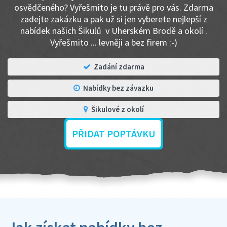
osvědčeného? Vyřešmito je tu právě pro vás. Zdarma
zadejte zakázku a pak už si jen vyberete nejlepší z
nabídek našich Šikulů v Uherském Brodě a okolí .
Vyřešmito ... levněji a bez firem :-)
Zadání zdarma
Nabídky bez závazku
Šikulové z okolí
PŘIDAT POPTÁVKU