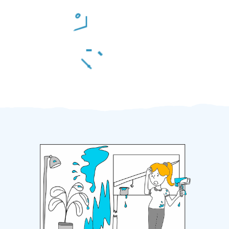
Odměna po práci
Za 2 minuty