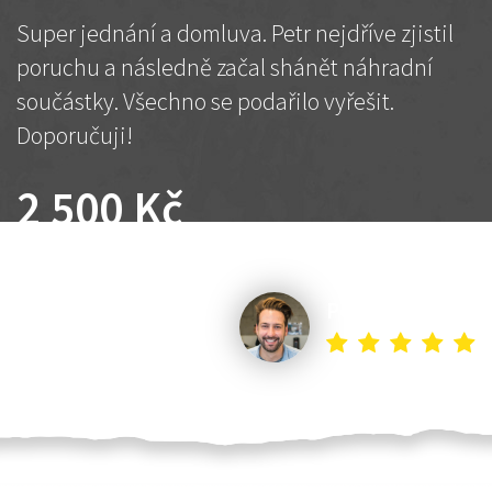
Super jednání a domluva. Petr nejdříve zjistil
poruchu a následně začal shánět náhradní
součástky. Všechno se podařilo vyřešit.
Doporučuji!
2 500 Kč
Dohodnutá cena
Petr K.