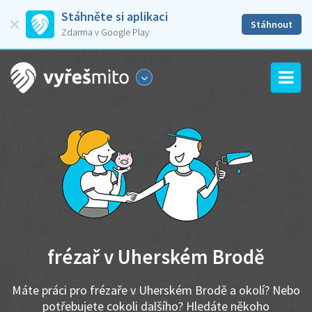
Stáhněte si aplikaci
Stáhnout
Zdarma v Google Play
frézař v Uherském Brodě
Máte práci pro frézaře v Uherském Brodě a okolí? Nebo
potřebujete cokoli dalšího? Hledáte někoho