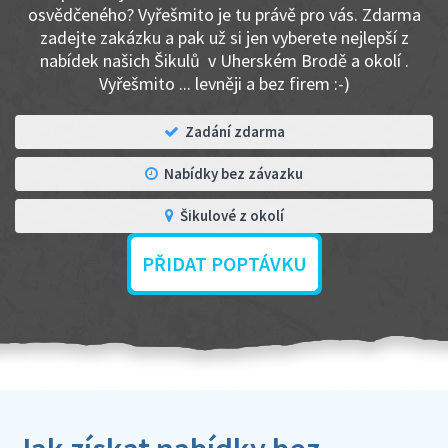
osvědčeného? Vyřešmito je tu právě pro vás. Zdarma
zadejte zakázku a pak už si jen vyberete nejlepší z
nabídek našich Šikulů v Uherském Brodě a okolí .
Vyřešmito ... levněji a bez firem :-)
Zadání zdarma
Nabídky bez závazku
Šikulové z okolí
PŘIDAT POPTÁVKU