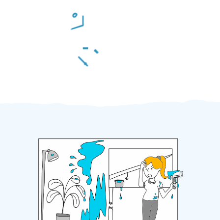
Odměna po práci
Za 2 minuty