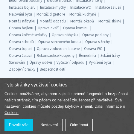
Betonování podlahy
Broušení parket
Instalace antény
Instalace bojleru
Instalace myčky
Instalace WC
Instalace žaluzií
Malování bytu
Montáž digestoře
Montáž kuchyně
Montáž nábytku
Montáž odpadu
Montáž okapů
Montáž skříně
Oprava bojleru
Oprava dveří
Oprava komínu
Oprava kožené sedačky
Oprava nábytku
Oprava podlahy
Oprava schodů
Oprava sprchového koutu
Oprava střechy
Oprava topení
Oprava vodovodní baterie
Oprava WC
Oprava žaluzií
Rekonstrukce koupelny
Řemeslníci
Sekání trávy
Stěhování
Úpravy oděvů
Vyčištění odpadu
Vyklízení bytu
Zapojení pračky
Bezpečnost dětí
Tyto stránky využívají cookies
Cookies používáme, abychom zajistili správné fungování a bezpečnost
Součást skupiny
našich stránek, tím pádem co nejlepší zkušenost při návštěvě. Svá
nastavení cookies můžete později kdykoliv změnit.
Další informace o
Cookies
Povolit vše
Nastavení
Odmítnout