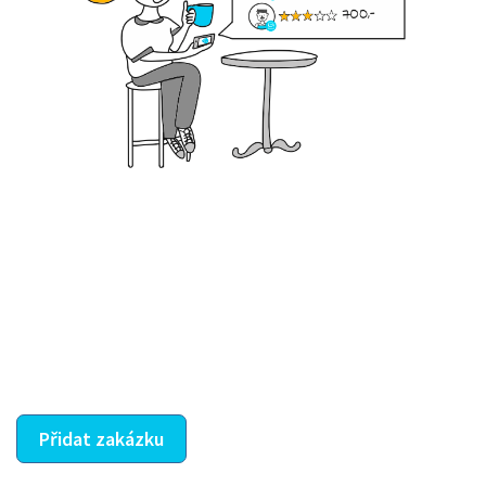
Krok III. - Hodnocení
Vybraný šikula vaše zadání po domluvě a v souladu s
jeho nabídkou vyřeší. Po splnění úkolu mu náleží
dohodnutá odměna. Zda proběhlo vše jak mělo, se
ostatní dozví z vašeho vzájemného hodnocení. A
máte vyřešeno :-)
Přidat zakázku