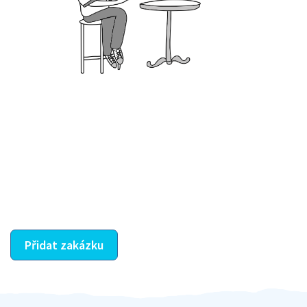
Krok III. - Hodnocení
Vybraný šikula vaše zadání po domluvě a v souladu s
jeho nabídkou vyřeší. Po splnění úkolu mu náleží
dohodnutá odměna. Zda proběhlo vše jak mělo, se
ostatní dozví z vašeho vzájemného hodnocení. A
máte vyřešeno :-)
Přidat zakázku