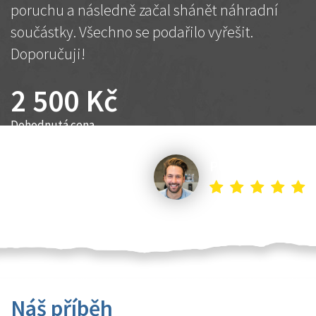
poruchu a následně začal shánět náhradní
součástky. Všechno se podařilo vyřešit.
Doporučuji!
2 500 Kč
Dohodnutá cena
Petr K.
Náš příběh