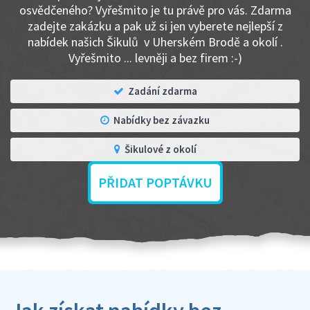
osvědčeného? Vyřešmito je tu právě pro vás. Zdarma
zadejte zakázku a pak už si jen vyberete nejlepší z
nabídek našich Šikulů v Uherském Brodě a okolí .
Vyřešmito ... levněji a bez firem :-)
Zadání zdarma
Nabídky bez závazku
Šikulové z okolí
PŘIDAT POPTÁVKU