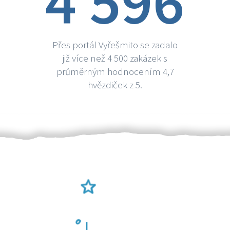
4 596
Přes portál Vyřešmito se zadalo
již více než 4 500 zakázek s
průměrným hodnocením 4,7
hvězdiček z 5.
Ověření šikulové
Odměna po práci