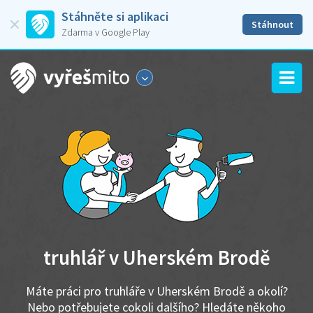
Stáhněte si aplikaci
Stáhnout
Zdarma v Google Play
truhlář v Uherském Brodě
Máte práci pro truhláře v Uherském Brodě a okolí?
Nebo potřebujete cokoli dalšího? Hledáte někoho