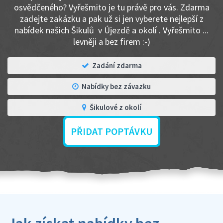
osvědčeného? Vyřešmito je tu právě pro vás. Zdarma
zadejte zakázku a pak už si jen vyberete nejlepší z
nabídek našich Šikulů v Újezdě a okolí . Vyřešmito ...
levněji a bez firem :-)
Zadání zdarma
Nabídky bez závazku
Šikulové z okolí
PŘIDAT POPTÁVKU