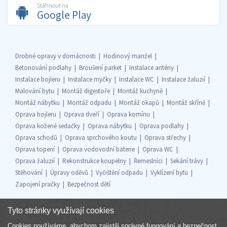
Stáhnout na
Google Play
Drobné opravy v domácnosti
Hodinový manžel
Betonování podlahy
Broušení parket
Instalace antény
Instalace bojleru
Instalace myčky
Instalace WC
Instalace žaluzií
Malování bytu
Montáž digestoře
Montáž kuchyně
Montáž nábytku
Montáž odpadu
Montáž okapů
Montáž skříně
Oprava bojleru
Oprava dveří
Oprava komínu
Oprava kožené sedačky
Oprava nábytku
Oprava podlahy
Oprava schodů
Oprava sprchového koutu
Oprava střechy
Oprava topení
Oprava vodovodní baterie
Oprava WC
Oprava žaluzií
Rekonstrukce koupelny
Řemeslníci
Sekání trávy
Stěhování
Úpravy oděvů
Vyčištění odpadu
Vyklízení bytu
Zapojení pračky
Bezpečnost dětí
Tyto stránky využívají cookies
Cookies používáme, abychom zajistili správné fungování a bezpečnost