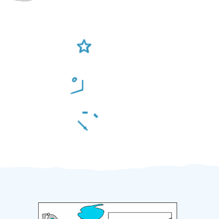
Ověření šikulové
Odměna po práci
Za 2 minuty