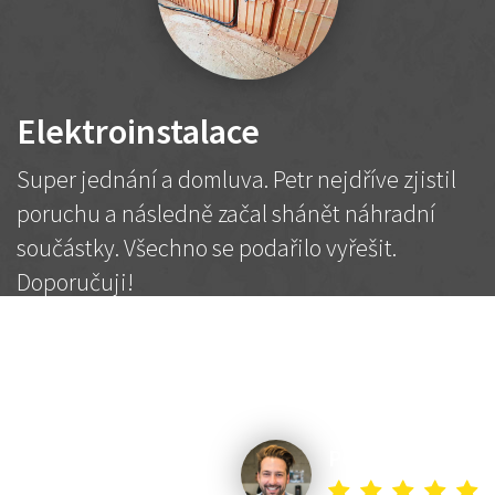
Elektroinstalace
Super jednání a domluva. Petr nejdříve zjistil
poruchu a následně začal shánět náhradní
součástky. Všechno se podařilo vyřešit.
Doporučuji!
2 500 Kč
Dohodnutá cena
Petr K.