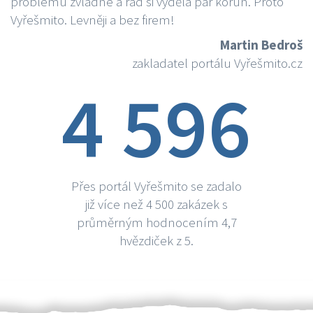
problému zvládne a rád si vydělá par korun. Proto
Vyřešmito. Levněji a bez firem!
Martin Bedroš
zakladatel portálu Vyřešmito.cz
4 596
Přes portál Vyřešmito se zadalo
již více než 4 500 zakázek s
průměrným hodnocením 4,7
hvězdiček z 5.