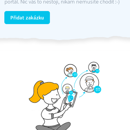
portál. Nic vás to nestojí, nikam nemusíte chodit :-)
Přidat zakázku