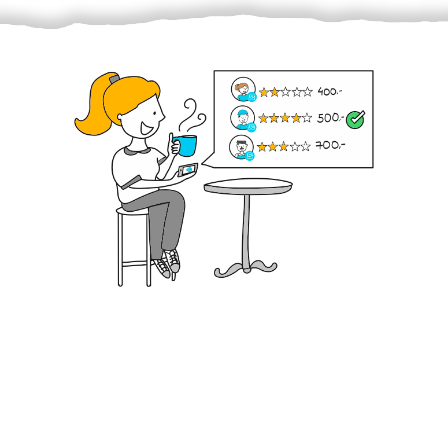
Krok III. - Hodnocení
Vybraný šikula vaše zadání po domluvě a v souladu s
jeho nabídkou vyřeší. Po splnění úkolu mu náleží
dohodnutá odměna. Zda proběhlo vše jak mělo, se