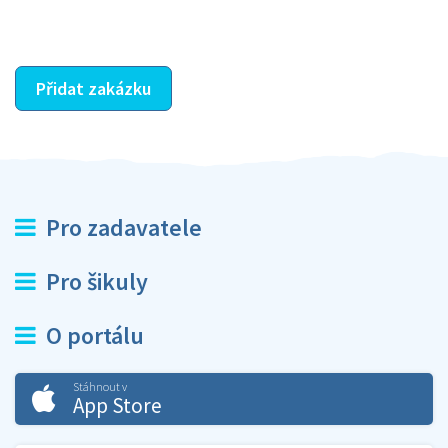
ostatní dozví z vašeho vzájemného hodnocení. A
máte vyřešeno :-)
Přidat zakázku
Pro zadavatele
Pro šikuly
O portálu
Stáhnout v
App Store