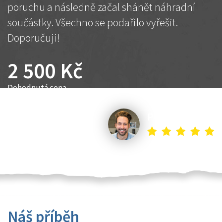
poruchu a následně začal shánět náhradní
součástky. Všechno se podařilo vyřešit.
Doporučuji!
2 500 Kč
Dohodnutá cena
Petr K.
Náš příběh