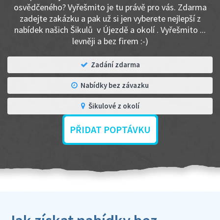
osvědčeného? Vyřešmito je tu právě pro vás. Zdarma
zadejte zakázku a pak už si jen vyberete nejlepší z
nabídek našich Šikulů v Újezdě a okolí . Vyřešmito ...
levněji a bez firem :-)
Zadání zdarma
Nabídky bez závazku
Šikulové z okolí
PŘIDAT POPTÁVKU