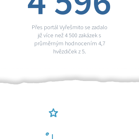
4 596
Přes portál Vyřešmito se zadalo
již více než 4 500 zakázek s
průměrným hodnocením 4,7
hvězdiček z 5.
Ověření šikulové
Odměna po práci