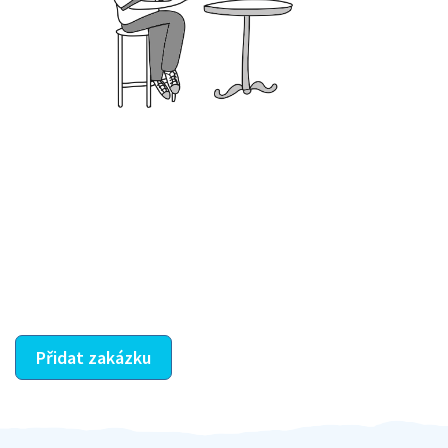
Krok III. - Hodnocení
Vybraný šikula vaše zadání po domluvě a v souladu s
jeho nabídkou vyřeší. Po splnění úkolu mu náleží
dohodnutá odměna. Zda proběhlo vše jak mělo, se
ostatní dozví z vašeho vzájemného hodnocení. A
máte vyřešeno :-)
Přidat zakázku