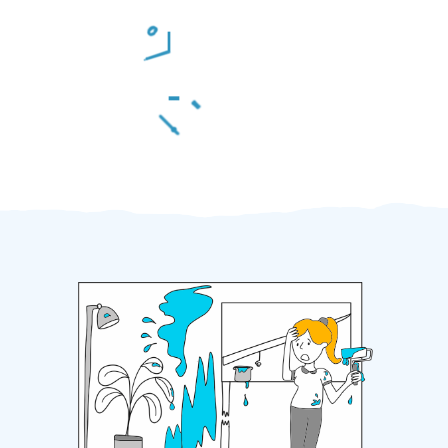
Odměna po práci
Za 2 minuty