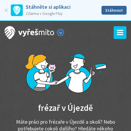
Stáhněte si aplikaci
Stáhnout
Zdarma v Google Play
frézař v Újezdě
Máte práci pro frézaře v Újezdě a okolí? Nebo
potřebujete cokoli dalšího? Hledáte někoho