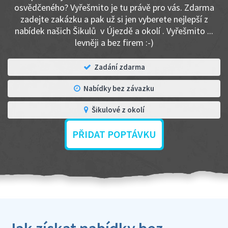
osvědčeného? Vyřešmito je tu právě pro vás. Zdarma
zadejte zakázku a pak už si jen vyberete nejlepší z
nabídek našich Šikulů v Újezdě a okolí . Vyřešmito ...
levněji a bez firem :-)
Zadání zdarma
Nabídky bez závazku
Šikulové z okolí
PŘIDAT POPTÁVKU