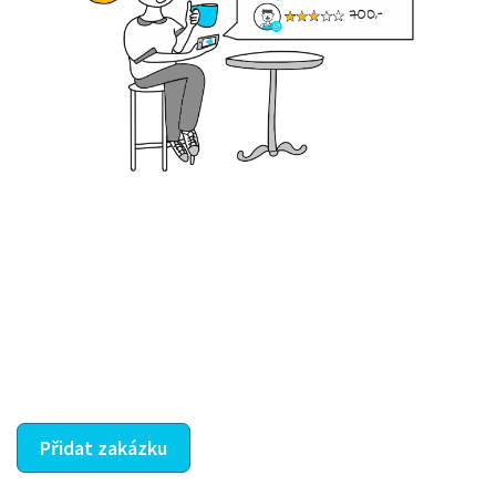
Krok III. - Hodnocení
Vybraný šikula vaše zadání po domluvě a v souladu s
jeho nabídkou vyřeší. Po splnění úkolu mu náleží
dohodnutá odměna. Zda proběhlo vše jak mělo, se
ostatní dozví z vašeho vzájemného hodnocení. A
máte vyřešeno :-)
Přidat zakázku