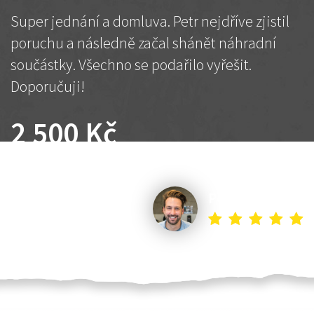
Super jednání a domluva. Petr nejdříve zjistil
poruchu a následně začal shánět náhradní
součástky. Všechno se podařilo vyřešit.
Doporučuji!
2 500 Kč
Dohodnutá cena
Petr K.