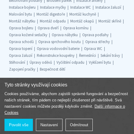
Betonování podlahy
Broušení parket
Instalace antény
Instalace bojleru
Instalace myčky
Instalace WC
Instalace žaluzií
Malování bytu
Montáž digestoře
Montáž kuchyně
Montáž nábytku
Montáž odpadu
Montáž okapů
Montáž skříně
Oprava bojleru
Oprava dveří
Oprava komínu
Oprava kožené sedačky
Oprava nábytku
Oprava podlahy
Oprava schodů
Oprava sprchového koutu
Oprava střechy
Oprava topení
Oprava vodovodní baterie
Oprava WC
Oprava žaluzií
Rekonstrukce koupelny
Řemeslníci
Sekání trávy
Stěhování
Úpravy oděvů
Vyčištění odpadu
Vyklízení bytu
Zapojení pračky
Bezpečnost dětí
Tyto stránky využívají cookies
Cookies používáme, abychom zajistili správné fungování a bezpečnost
Součást skupiny
našich stránek, tím pádem co nejlepší zkušenost při návštěvě. Svá
nastavení cookies můžete později kdykoliv změnit.
Další informace o
Cookies
Povolit vše
Nastavení
Odmítnout