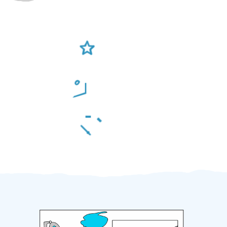
Ověření šikulové
Odměna po práci
Za 2 minuty