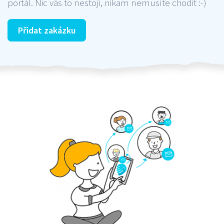
portál. Nic vás to nestojí, nikam nemusíte chodit :-)
Přidat zakázku