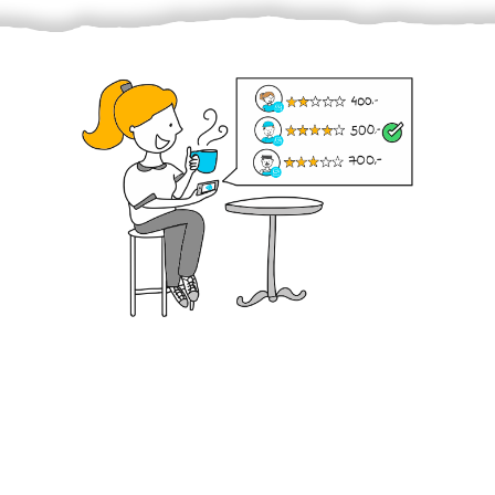
Krok III. - Hodnocení
Vybraný šikula vaše zadání po domluvě a v souladu s
jeho nabídkou vyřeší. Po splnění úkolu mu náleží
dohodnutá odměna. Zda proběhlo vše jak mělo, se