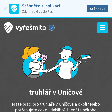
Stáhněte si aplikaci
Stáhnout
Zdarma v Google Play
truhlář v Uničově
Máte práci pro truhláře v Uničově a okolí? Nebo
potřebujete cokoli dalšího? Hledáte někoho