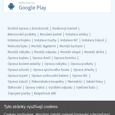
Stáhnout na
Google Play
Drobné opravy v domácnosti
Hodinový manžel
Betonování podlahy
Broušení parket
Instalace antény
Instalace bojleru
Instalace myčky
Instalace WC
Instalace žaluzií
Malování bytu
Montáž digestoře
Montáž kuchyně
Montáž nábytku
Montáž odpadu
Montáž okapů
Montáž skříně
Oprava bojleru
Oprava dveří
Oprava komínu
Oprava kožené sedačky
Oprava nábytku
Oprava podlahy
Oprava schodů
Oprava sprchového koutu
Oprava střechy
Oprava topení
Oprava vodovodní baterie
Oprava WC
Oprava žaluzií
Rekonstrukce koupelny
Řemeslníci
Sekání trávy
Stěhování
Úpravy oděvů
Vyčištění odpadu
Vyklízení bytu
Zapojení pračky
Bezpečnost dětí
Tyto stránky využívají cookies
Cookies používáme, abychom zajistili správné fungování a bezpečnost