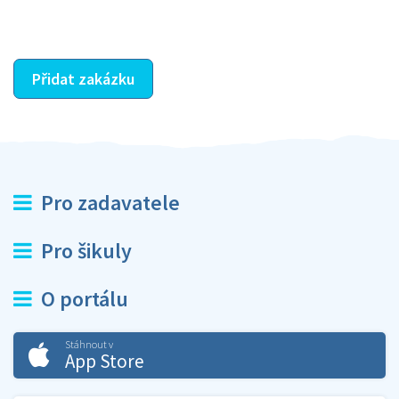
ostatní dozví z vašeho vzájemného hodnocení. A
máte vyřešeno :-)
Přidat zakázku
Pro zadavatele
Pro šikuly
O portálu
Stáhnout v
App Store