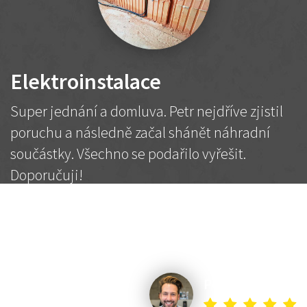
Elektroinstalace
Super jednání a domluva. Petr nejdříve zjistil
poruchu a následně začal shánět náhradní
součástky. Všechno se podařilo vyřešit.
Doporučuji!
2 500 Kč
Dohodnutá cena
Petr K.