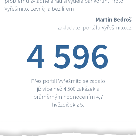
problému zvládne a rád si vydělá par korun. Proto
Vyřešmito. Levněji a bez firem!
Martin Bedroš
zakladatel portálu Vyřešmito.cz
4 596
Přes portál Vyřešmito se zadalo
již více než 4 500 zakázek s
průměrným hodnocením 4,7
hvězdiček z 5.