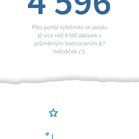
4 596
Přes portál Vyřešmito se zadalo
již více než 4 500 zakázek s
průměrným hodnocením 4,7
hvězdiček z 5.
Ověření šikulové
Odměna po práci