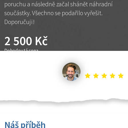
poruchu a následně začal shánět náhradní
součástky. Všechno se podařilo vyřešit.
Doporučuji!
2 500 Kč
Dohodnutá cena
Petr K.
Náš příběh