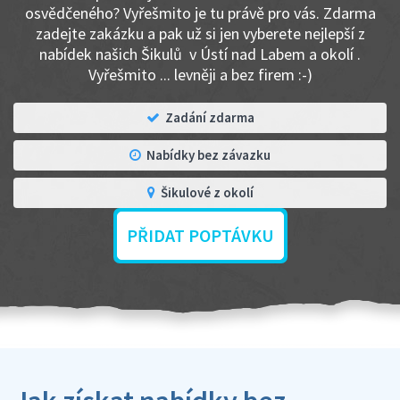
osvědčeného? Vyřešmito je tu právě pro vás. Zdarma
zadejte zakázku a pak už si jen vyberete nejlepší z
nabídek našich Šikulů v Ústí nad Labem a okolí .
Vyřešmito ... levněji a bez firem :-)
Zadání zdarma
Nabídky bez závazku
Šikulové z okolí
PŘIDAT POPTÁVKU