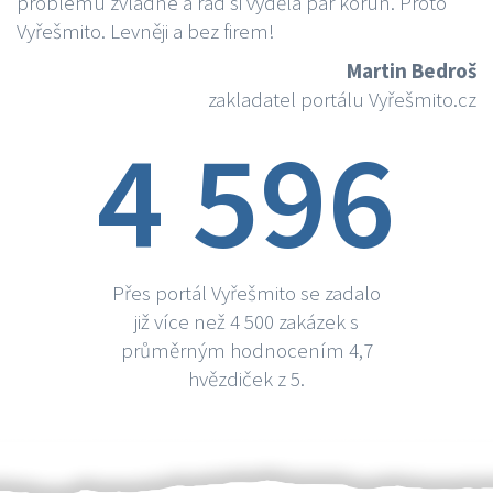
problému zvládne a rád si vydělá par korun. Proto
Vyřešmito. Levněji a bez firem!
Martin Bedroš
zakladatel portálu Vyřešmito.cz
4 596
Přes portál Vyřešmito se zadalo
již více než 4 500 zakázek s
průměrným hodnocením 4,7
hvězdiček z 5.