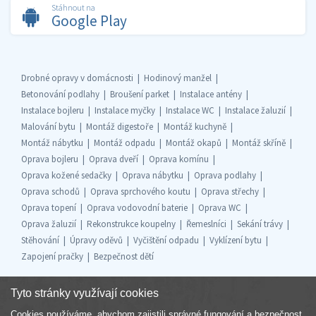
Stáhnout na
Google Play
Drobné opravy v domácnosti
Hodinový manžel
Betonování podlahy
Broušení parket
Instalace antény
Instalace bojleru
Instalace myčky
Instalace WC
Instalace žaluzií
Malování bytu
Montáž digestoře
Montáž kuchyně
Montáž nábytku
Montáž odpadu
Montáž okapů
Montáž skříně
Oprava bojleru
Oprava dveří
Oprava komínu
Oprava kožené sedačky
Oprava nábytku
Oprava podlahy
Oprava schodů
Oprava sprchového koutu
Oprava střechy
Oprava topení
Oprava vodovodní baterie
Oprava WC
Oprava žaluzií
Rekonstrukce koupelny
Řemeslníci
Sekání trávy
Stěhování
Úpravy oděvů
Vyčištění odpadu
Vyklízení bytu
Zapojení pračky
Bezpečnost dětí
Tyto stránky využívají cookies
Cookies používáme, abychom zajistili správné fungování a bezpečnost