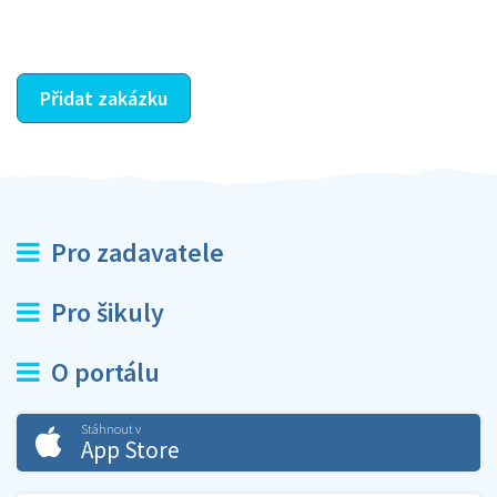
ostatní dozví z vašeho vzájemného hodnocení. A
máte vyřešeno :-)
Přidat zakázku
Pro zadavatele
Pro šikuly
O portálu
Stáhnout v
App Store