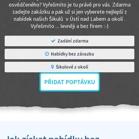
osvědčeného? Vyřešmito je tu právě pro vás. Zdarma
zadejte zakázku a pak už si jen vyberete nejlepší z
nabídek našich Šikulů v Ústí nad Labem a okolí .
Vyřešmito ... levněji a bez firem :-)
Zadání zdarma
Nabídky bez závazku
Šikulové z okolí
PŘIDAT POPTÁVKU