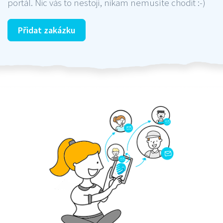
portál. Nic vás to nestojí, nikam nemusíte chodit :-)
Přidat zakázku