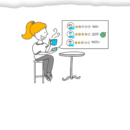
Krok III. - Hodnocení
Vybraný šikula vaše zadání po domluvě a v souladu s
jeho nabídkou vyřeší. Po splnění úkolu mu náleží
dohodnutá odměna. Zda proběhlo vše jak mělo, se