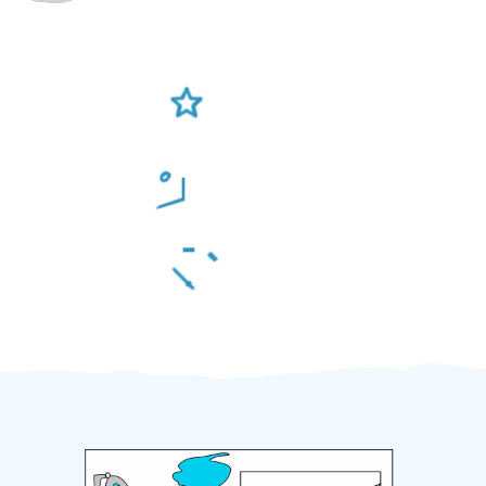
Ověření šikulové
Odměna po práci
Za 2 minuty