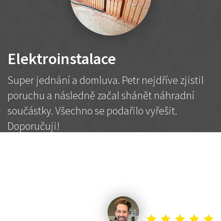
Elektroinstalace
Super jednání a domluva. Petr nejdříve zjistil
poruchu a následně začal shánět náhradní
součástky. Všechno se podařilo vyřešit.
Doporučuji!
2 500 Kč
Dohodnutá cena
Petr K.