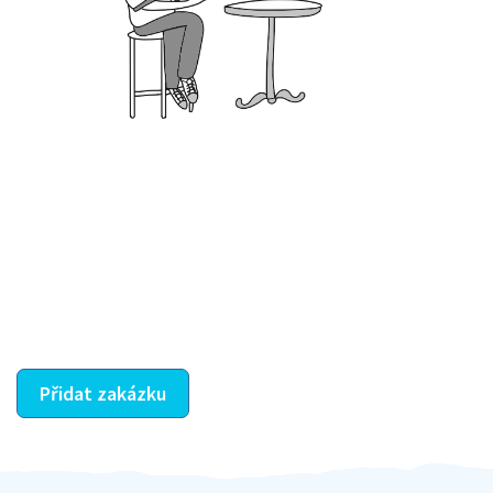
Krok III. - Hodnocení
Vybraný šikula vaše zadání po domluvě a v souladu s
jeho nabídkou vyřeší. Po splnění úkolu mu náleží
dohodnutá odměna. Zda proběhlo vše jak mělo, se
ostatní dozví z vašeho vzájemného hodnocení. A
máte vyřešeno :-)
Přidat zakázku