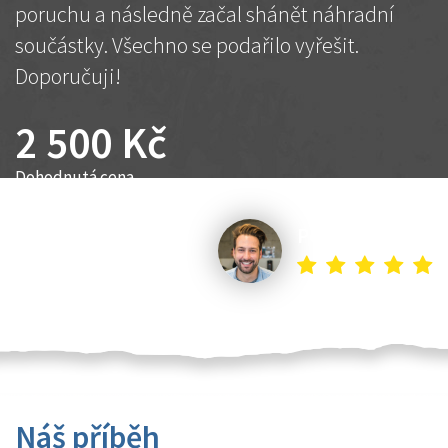
poruchu a následně začal shánět náhradní
součástky. Všechno se podařilo vyřešit.
Doporučuji!
2 500 Kč
Dohodnutá cena
Petr K.
Náš příběh