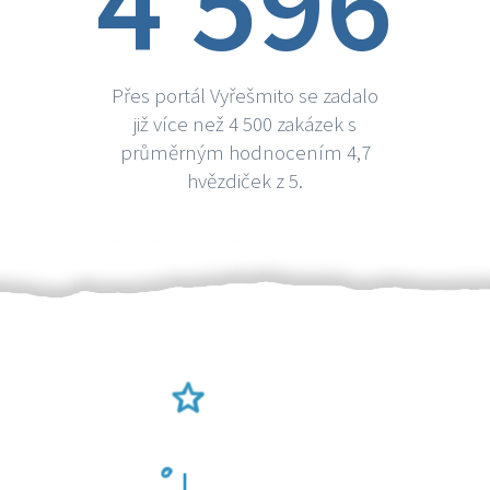
4 596
Přes portál Vyřešmito se zadalo
již více než 4 500 zakázek s
průměrným hodnocením 4,7
hvězdiček z 5.
Ověření šikulové
Odměna po práci