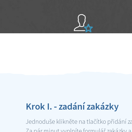
Sami hodnotíte schopnosti šikulů
Ověření šikulové
Krok I. - zadání zakázky
Jednoduše klikněte na tlačítko přidání z
Za pár minut vyplníte formulář zakázky a