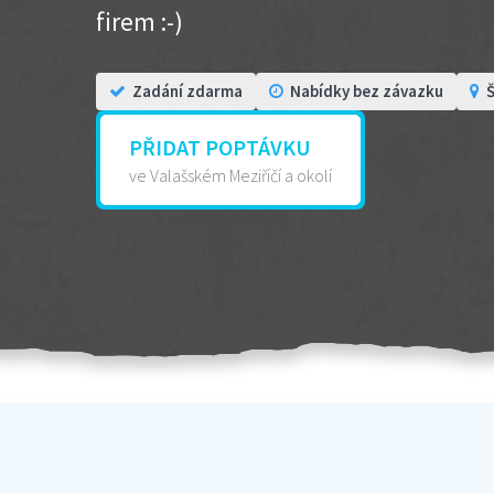
firem :-)
Zadání zdarma
Nabídky bez závazku
Š
PŘIDAT POPTÁVKU
ve Valašském Meziříčí a okolí