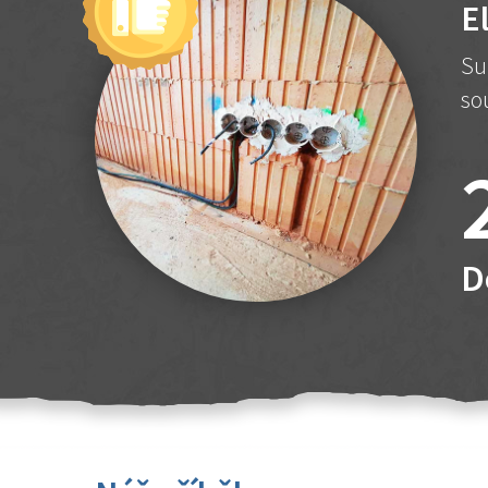
E
Su
so
D