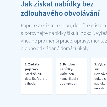
Jak získat nabídky bez
zdlouhavého obvolávání
Popište zakázku jednou, doplňte místo a
a porovnejte nabídky šikulů z okolí. Vyře
vhodné pro menší práce, opravy, montáž
dlouho odkládané domácí úkoly.
1. Zadáte
2. Přijdou
3. Vybe
poptávku.
nabídky.
šikulu.
Stačí několik
Vidíte cenu,
Bez záva
detailů, fotka je
komunikaci a
dokud si
výhoda.
dostupnost.
nabídku
nepotvrd