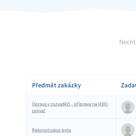
Nechte
Předmět zakázky
Zada
Úprava v rozvaděči - příprava na HDO
spínač
Rekonstrukce bytu