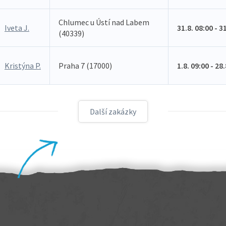
Chlumec u Ústí nad Labem
Iveta J.
31.8. 08:00 - 3
(40339)
Kristýna P.
Praha 7 (17000)
1.8. 09:00 - 28
Další zakázky