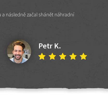
hu a následně začal shánět náhradní
Petr K.