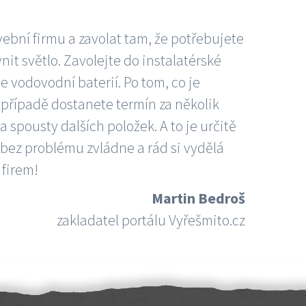
vební firmu a zavolat tam, že potřebujete
nit světlo. Zavolejte do instalatérské
e vodovodní baterií. Po tom, co je
ím případě dostanete termín za několik
 spousty dalších položek. A to je určitě
 bez problému zvládne a rád si vydělá
 firem!
Martin Bedroš
zakladatel portálu Vyřešmito.cz