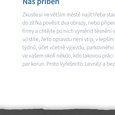
Náš příběh
Zkuste si ve větším městě najít třeba sta
do zítřka pověsit dva obrazy, nebo připev
firmy a chtějte po nich vyměnit těsnění v
ujistíte, že to opravdu není vtip, v lepš
týdnů, účet včetně výjezdu, parkovného a
ve vašem okolí někdo, kdo takovou práci
par korun. Proto Vyřešmito. Levněji a bez