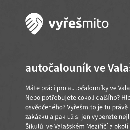
autočalouník ve Vala
Máte práci pro autočalouníky ve Vala
Nebo potřebujete cokoli dalšího? H
osvědčeného? Vyřešmito je tu právě 
zakázku a pak už si jen vyberete nej
Šikulů ve Valašském Meziříčí a okolí .