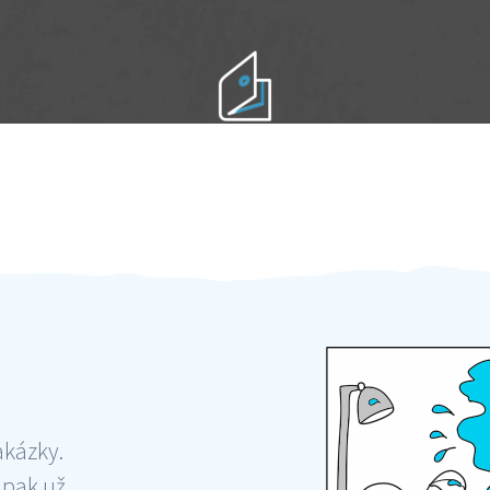
Práci hradíte po výkonu na místě
Odměna po práci
akázky.
 pak už