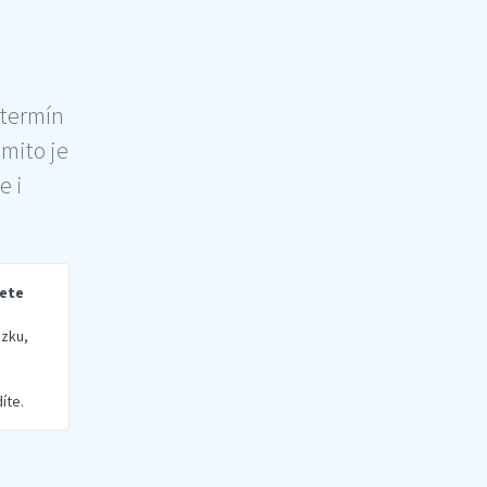
 termín
šmito je
e i
rete
zku,
íte.