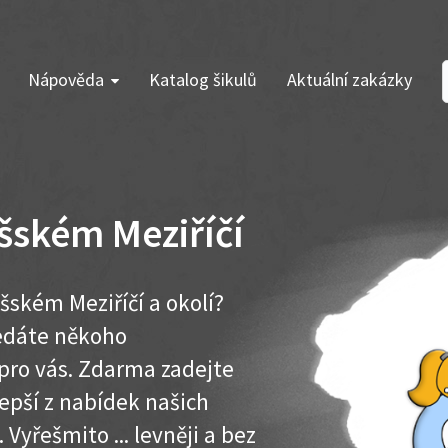
Nápověda
Katalog šikulů
Aktuální zakázky
šském Meziříčí
šském Meziříčí a okolí?
ledáte někoho
pro vás. Zdarma zadejte
lepší z nabídek našich
 Vyřešmito ... levněji a bez