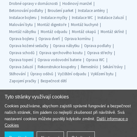
Drobné opravy v domácnosti
Hodinový manžel
Betonování podlahy
Broušení parket
Instalace antény
Instalace bojleru
Instalace myčky
Instalace WC
Instalace žaluzií
Malování bytu
Montáž digestoře
Montáž kuchyně
Montáž nábytku
Montáž odpadu
Montáž okapů
Montáž skříně
Oprava bojleru
Oprava dveří
Oprava komínu
Oprava kožené sedačky
Oprava nábytku
Oprava podlahy
Oprava schodů
Oprava sprchového koutu
Oprava střechy
Oprava topení
Oprava vodovodní baterie
Oprava WC
Oprava žaluzií
Rekonstrukce koupelny
Řemeslníci
Sekání trávy
Stěhování
Úpravy oděvů
Vyčištění odpadu
Vyklízení bytu
Zapojení pračky
Bezpečnost dětí
Tyto stránky využívají cookies
Cookies používáme, abychom zajistili správné fungování a bezpečnost
Součást skupiny
našich stránek, tím pádem co nejlepší zkušenost při návštěvě. Svá
nastavení cookies můžete později kdykoliv změnit.
Další informace o
Cookies