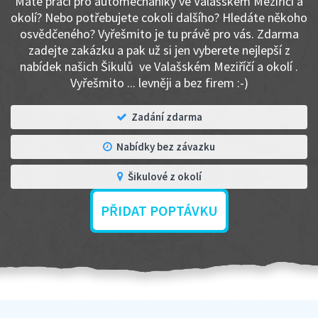
Máte práci pro automechaniky ve Valašském Meziříčí a
okolí? Nebo potřebujete cokoli dalšího? Hledáte někoho
osvědčeného? Vyřešmito je tu právě pro vás. Zdarma
zadejte zakázku a pak už si jen vyberete nejlepší z
nabídek našich Šikulů ve Valašském Meziříčí a okolí .
Vyřešmito ... levněji a bez firem :-)
Zadání zdarma
Nabídky bez závazku
Šikulové z okolí
PŘIDAT POPTÁVKU