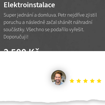
Elektroinstalace
Super jednání a domluva. Petr nejdříve zjistil
poruchu a následně začal shánět náhradní
součástky. Všechno se podařilo vyřešit.
Doporučuji!
2 500 Kč
Dohodnutá cena
Petr K.