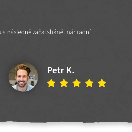
hu a následně začal shánět náhradní
Petr K.