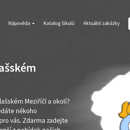
Nápověda
Katalog šikulů
Aktuální zakázky
lašském
lašském Meziříčí a okolí?
ledáte někoho
pro vás. Zdarma zadejte
lepší z nabídek našich