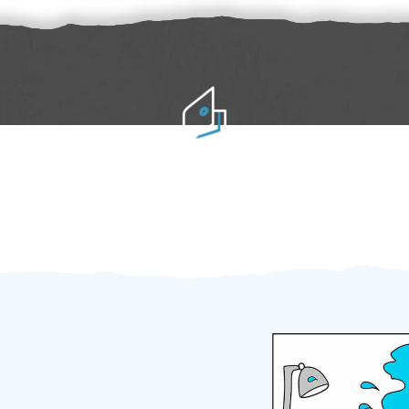
Práci hradíte po výkonu na místě
Odměna po práci