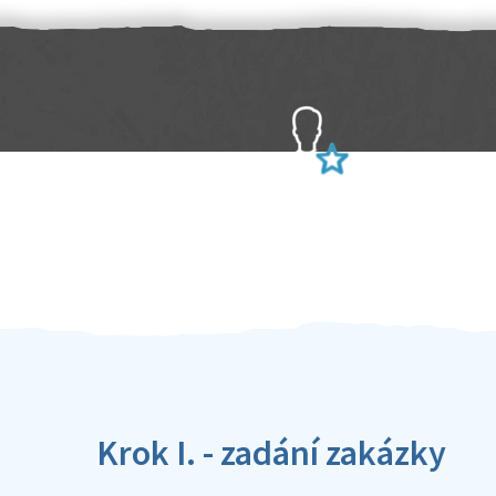
Sami hodnotíte schopnosti šikulů
Ověření šikulové
Krok I. - zadání zakázky