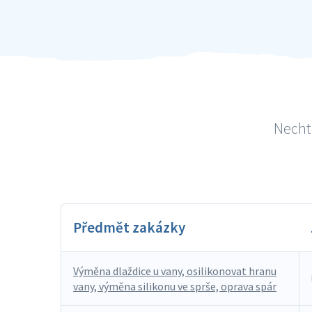
Nechte
Předmět zakázky
Výměna dlaždice u vany, osilikonovat hranu
vany, výměna silikonu ve sprše, oprava spár