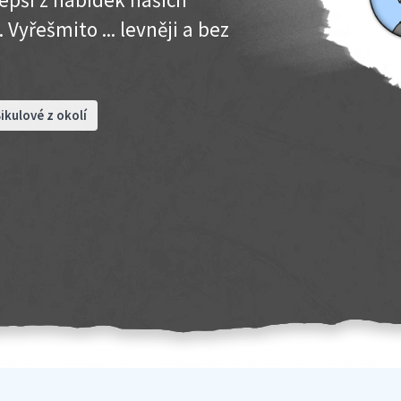
 Vyřešmito ... levněji a bez
ikulové z okolí