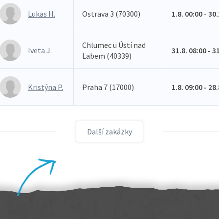
Lukas H.
Ostrava 3 (70300)
1.8. 00:00 - 30
Chlumec u Ústí nad
Iveta J.
31.8. 08:00 - 3
Labem (40339)
Kristýna P.
Praha 7 (17000)
1.8. 09:00 - 28
Další zakázky