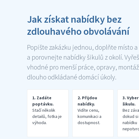
Jak získat nabídky bez
zdlouhavého obvolávání
Popište zakázku jednou, doplňte místo a
a porovnejte nabídky šikulů z okolí. Vyře
vhodné pro menší práce, opravy, montáž
dlouho odkládané domácí úkoly.
1. Zadáte
2. Přijdou
3. Vybe
poptávku.
nabídky.
šikulu.
Stačí několik
Vidíte cenu,
Bez záva
detailů, fotka je
komunikaci a
dokud si
výhoda.
dostupnost.
nabídku
nepotvrd