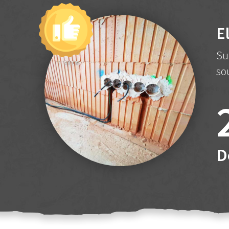
E
Su
so
D