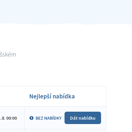
lašském
Nejlepší nabídka
1.8. 00:00
BEZ NABÍDKY
Dát nabídku