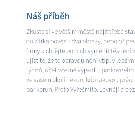
Náš příběh
Zkuste si ve větším městě najít třeba sta
do zítřka pověsit dva obrazy, nebo připev
firmy a chtějte po nich vyměnit těsnění v
ujistíte, že to opravdu není vtip, v lepš
týdnů, účet včetně výjezdu, parkovného a
ve vašem okolí někdo, kdo takovou práci
par korun. Proto Vyřešmito. Levněji a bez