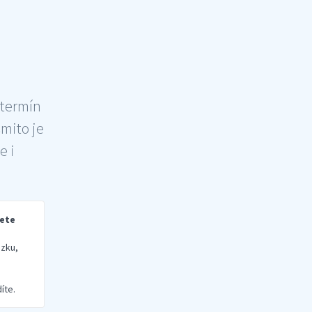
 termín
šmito je
e i
rete
zku,
íte.