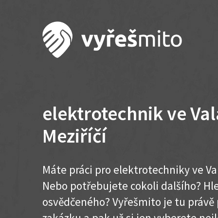
elektrotechnik ve Va
Meziříčí
Máte práci pro elektrotechniky ve Va
Nebo potřebujete cokoli dalšího? H
osvědčeného? Vyřešmito je tu právě 
zakázku a pak už si jen vyberete nej