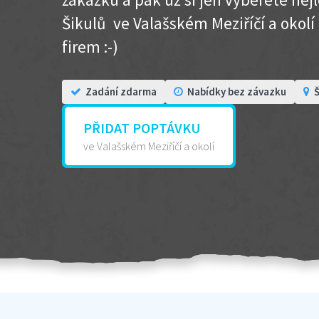
Šikulů ve Valašském Meziříčí a okolí .
firem :-)
Zadání zdarma
Nabídky bez závazku
Š
PŘIDAT POPTÁVKU
ve Valašském Meziříčí a okolí