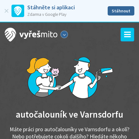
Stáhněte si aplikaci
Stáhnout
Zdarma v Google Play
autočalouník ve Varnsdorfu
Máte práci pro autočalouníky ve Varnsdorfu a okolí?
Nebo potřebujete cokoli dalšího? Hledáte někoho