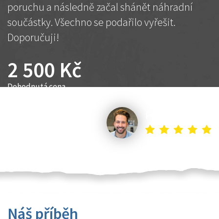
poruchu a následně začal shánět náhradní
součástky. Všechno se podařilo vyřešit.
Doporučuji!
2 500 Kč
Dohodnutá cena
Petr K.
Náš příběh