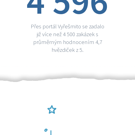
4 596
Přes portál Vyřešmito se zadalo
již více než 4 500 zakázek s
průměrným hodnocením 4,7
hvězdiček z 5.
Ověření šikulové
Odměna po práci