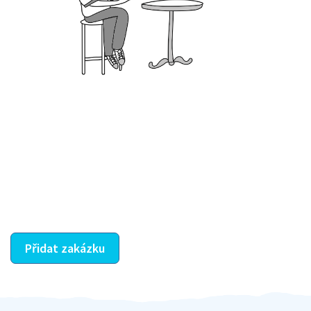
Krok III. - Hodnocení
Vybraný šikula vaše zadání po domluvě a v souladu s
jeho nabídkou vyřeší. Po splnění úkolu mu náleží
dohodnutá odměna. Zda proběhlo vše jak mělo, se
ostatní dozví z vašeho vzájemného hodnocení. A
máte vyřešeno :-)
Přidat zakázku