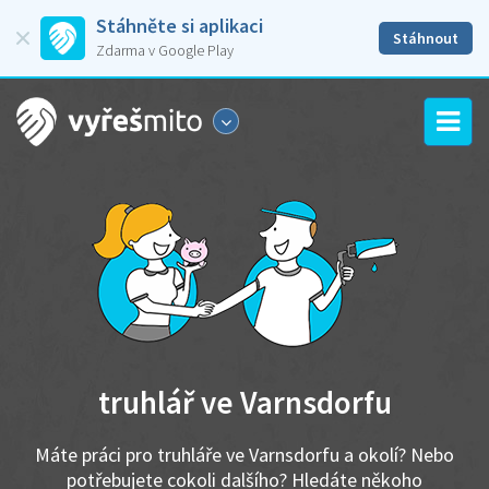
Stáhněte si aplikaci
Stáhnout
Zdarma v Google Play
truhlář ve Varnsdorfu
Máte práci pro truhláře ve Varnsdorfu a okolí? Nebo
potřebujete cokoli dalšího? Hledáte někoho