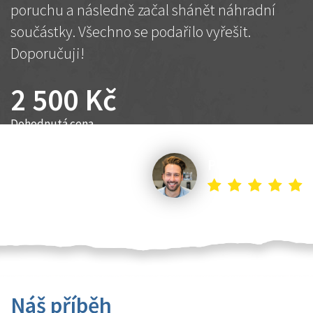
poruchu a následně začal shánět náhradní
součástky. Všechno se podařilo vyřešit.
Doporučuji!
2 500 Kč
Dohodnutá cena
Petr K.
Náš příběh