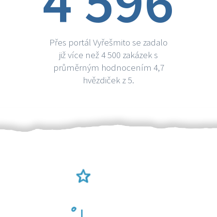
4 596
Přes portál Vyřešmito se zadalo
již více než 4 500 zakázek s
průměrným hodnocením 4,7
hvězdiček z 5.
Ověření šikulové
Odměna po práci