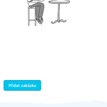
Krok III. - Hodnocení
Vybraný šikula vaše zadání po domluvě a v souladu s
jeho nabídkou vyřeší. Po splnění úkolu mu náleží
dohodnutá odměna. Zda proběhlo vše jak mělo, se
ostatní dozví z vašeho vzájemného hodnocení. A
máte vyřešeno :-)
Přidat zakázku