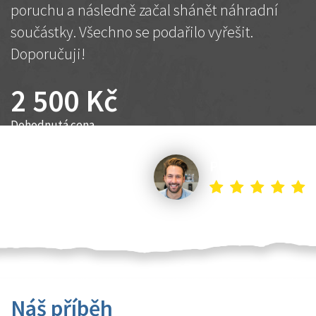
poruchu a následně začal shánět náhradní
součástky. Všechno se podařilo vyřešit.
Doporučuji!
2 500 Kč
Dohodnutá cena
Petr K.
Náš příběh