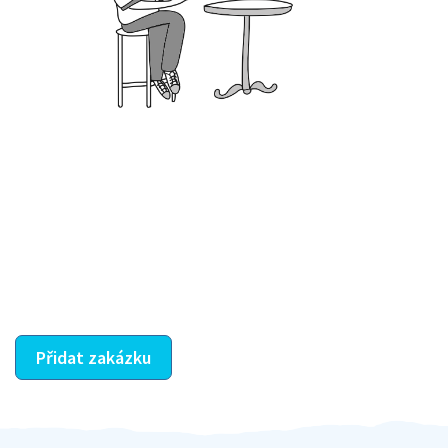
Krok III. - Hodnocení
Vybraný šikula vaše zadání po domluvě a v souladu s
jeho nabídkou vyřeší. Po splnění úkolu mu náleží
dohodnutá odměna. Zda proběhlo vše jak mělo, se
ostatní dozví z vašeho vzájemného hodnocení. A
máte vyřešeno :-)
Přidat zakázku