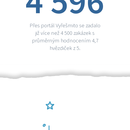
4 596
Přes portál Vyřešmito se zadalo
již více než 4 500 zakázek s
průměrným hodnocením 4,7
hvězdiček z 5.
Ověření šikulové
Odměna po práci