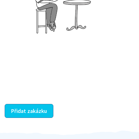
Krok III. - Hodnocení
Vybraný šikula vaše zadání po domluvě a v souladu s
jeho nabídkou vyřeší. Po splnění úkolu mu náleží
dohodnutá odměna. Zda proběhlo vše jak mělo, se
ostatní dozví z vašeho vzájemného hodnocení. A
máte vyřešeno :-)
Přidat zakázku