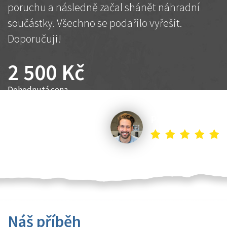
poruchu a následně začal shánět náhradní
součástky. Všechno se podařilo vyřešit.
Doporučuji!
2 500 Kč
Dohodnutá cena
Petr K.
Náš příběh