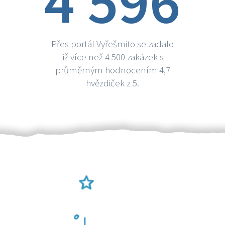
4 596
Přes portál Vyřešmito se zadalo
již více než 4 500 zakázek s
průměrným hodnocením 4,7
hvězdiček z 5.
Ověření šikulové
Odměna po práci